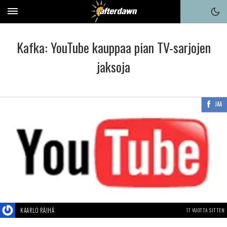
Kafka: YouTube kauppaa pian TV-sarjojen
jaksoja
JAA
KAARLO RÄIHÄ
17 VUOTTA SITTEN