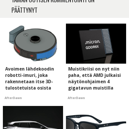
PÄÄTTYNYT
Avoimen lähdekoodin
Muistikriisi on nyt niin
robotti-imuri, joka
paha, että AMD julkaisi
rakennetaan itse 3D-
näytönohjaimen 4
tulostetuista osista
gigatavun muistilla
AfterDawn
AfterDawn