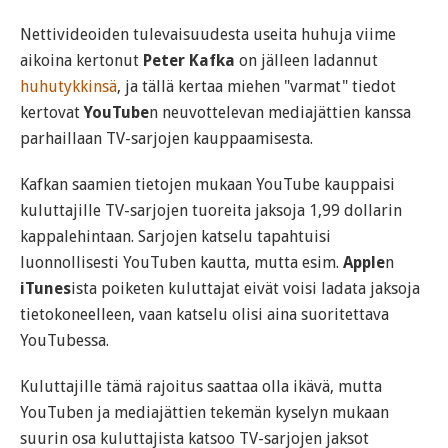
Nettivideoiden tulevaisuudesta useita huhuja viime
aikoina kertonut
Peter Kafka
on jälleen ladannut
huhutykkinsä
, ja tällä kertaa miehen "varmat" tiedot
kertovat
YouTube
n neuvottelevan mediajättien kanssa
parhaillaan TV-sarjojen kauppaamisesta.
Kafkan saamien tietojen mukaan YouTube kauppaisi
kuluttajille TV-sarjojen tuoreita jaksoja 1,99 dollarin
kappalehintaan. Sarjojen katselu tapahtuisi
luonnollisesti YouTuben kautta, mutta esim.
Apple
n
iTunes
ista poiketen kuluttajat eivät voisi ladata jaksoja
tietokoneelleen, vaan katselu olisi aina suoritettava
YouTubessa.
Kuluttajille tämä rajoitus saattaa olla ikävä, mutta
YouTuben ja mediajättien tekemän kyselyn mukaan
suurin osa kuluttajista katsoo TV-sarjojen jaksot