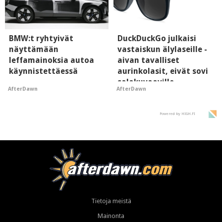
BMW:t ryhtyivät
DuckDuckGo julkaisi
näyttämään
vastaiskun älylaseille -
leffamainoksia autoa
aivan tavalliset
käynnistettäessä
aurinkolasit, eivät sovi
salakuvaaville
AfterDawn
AfterDawn
hyypiöille
Powered by HIGH.FI
Tietoja meistä
Mainonta