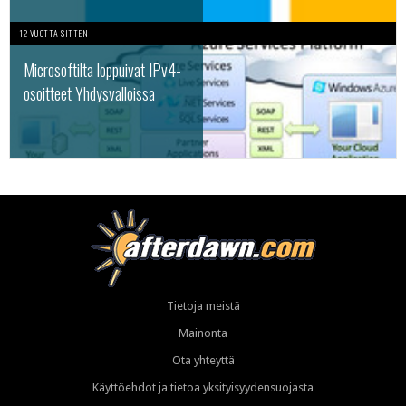
12 VUOTTA SITTEN
Microsoftilta loppuivat IPv4-
osoitteet Yhdysvalloissa
Tietoja meistä
Mainonta
Ota yhteyttä
Käyttöehdot ja tietoa yksityisyydensuojasta