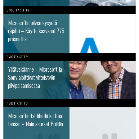
6 VUOTTA SITTEN
Microsoftin pilven kysyntä
räjähti – Käyttö kasvanut 775
prosenttia
7 VUOTTA SITTEN
Yllätyskäänne – Microsoft ja
Sony aloittivat yhteistyön
pilvipelaamisessa
7 VUOTTA SITTEN
Microsoftin tähtihetki koittaa
tänään – Näin seuraat Buildia