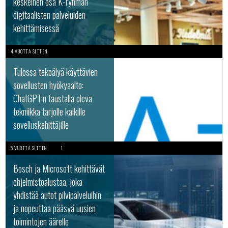
keskeinen osa K-ryhmän
digitaalisten palveluiden
kehittämisessä
4 VUOTTA SITTEN
Tulossa tekoälyä käyttävien
sovellusten hyökyaalto:
ChatGPT:n taustalla oleva
tekniikka tarjolle kaikille
sovelluskehittäjille
5 VUOTTA SITTEN
1
Bosch ja Microsoft kehittävät
ohjelmistoalustaa, joka
yhdistää autot pilvipalveluihin
ja nopeuttaa pääsyä uusien
toimintojen äärelle