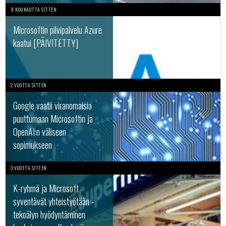
9 KUUKAUTTA SITTEN
Microsoftin pilvipalvelu Azure
kaatui [PÄIVITETTY]
2 VUOTTA SITTEN
Google vaatii viranomaisia
puuttumaan Microsoftin ja
OpenAI:n väliseen
sopimukseen
3 VUOTTA SITTEN
K-ryhmä ja Microsoft
syventävät yhteistyötään -
tekoälyn hyödyntäminen