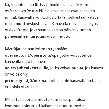
käyttäjänimen ja liittyy johonkin kanavalle esim.
#afterdawn (# merkillä alkavat sanat ovat kanavien
nimiä). Kanavalla voi keskustella tai pelkästään katsoa
mistä muut keskustelevat. Kanavalla on yleensä myös
otsikko/topic, joka saattaa kertoa päivän kuuman
puheenaiheen tai jotain aivan muuta.
Käyttäjät jaetaan kolmeen ryhmään:
operaattorit/operators/ops
, jotka voivat tehdä
kanavalla mitä haluavat
voice/puheoikeus
niille, jotka voivat puhua, jos kanava
on voice only
peruskäyttäjä/normal
, joilla ei ole kanavalla mitään
erikoisia oikeuksia
IRC ei tue suoraan muuta kuin tekstipohjaista
kommunikointia, eli kaikenlaiset muut mediat