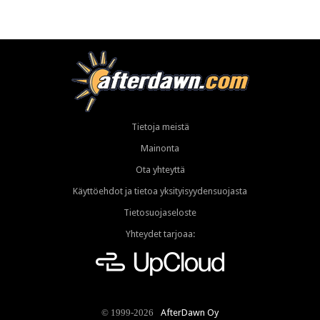
Tietoja meistä
Mainonta
Ota yhteyttä
Käyttöehdot ja tietoa yksityisyydensuojasta
Tietosuojaseloste
Yhteydet tarjoaa:
AfterDawn Oy
© 1999-2026