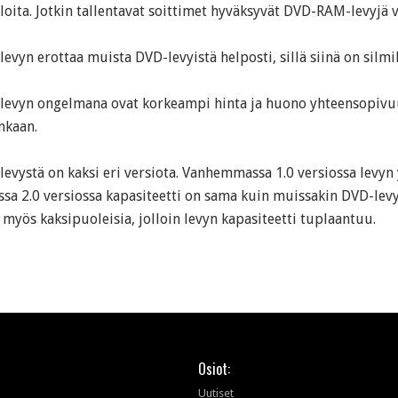
loita. Jotkin tallentavat soittimet hyväksyvät DVD-RAM-levyjä v
vyn erottaa muista DVD-levyistä helposti, sillä siinä on silmi
evyn ongelmana ovat korkeampi hinta ja huono yhteensopivuus
enkaan.
vystä on kaksi eri versiota. Vanhemmassa 1.0 versiossa levyn 
 2.0 versiossa kapasiteetti on sama kuin muissakin DVD-levyi
a myös kaksipuoleisia, jolloin levyn kapasiteetti tuplaantuu.
Osiot:
Uutiset