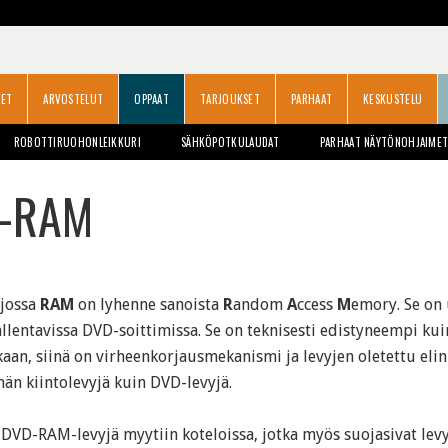
SET
ARVOSTELUT
OPPAAT
TARJOUKSET
PARHAAT
KESKUSTELU
ROBOTTIRUOHONLEIKKURI
SÄHKÖPOTKULAUDAT
PARHAAT NÄYTÖNOHJAIME
-RAM
jossa
RAM
on lyhenne sanoista
R
andom
A
ccess
M
emory. Se on 
allentavissa DVD-soittimissa. Se on teknisesti edistyneempi kuin
aan, siinä on virheenkorjausmekanismi ja levyjen oletettu eli
än kiintolevyjä kuin DVD-levyjä.
DVD-RAM-levyjä myytiin koteloissa, jotka myös suojasivat levyj