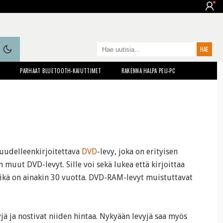
T
PARHAAT BLUETOOTH-KAIUTTIMET
RAKENNA HALPA PELI-PC
uudelleenkirjoitettava
DVD
-levy, joka on erityisen
 muut DVD-levyt. Sille voi sekä lukea että kirjoittaa
nikä on ainakin 30 vuotta. DVD-RAM-levyt muistuttavat
ä ja nostivat niiden hintaa. Nykyään levyjä saa myös