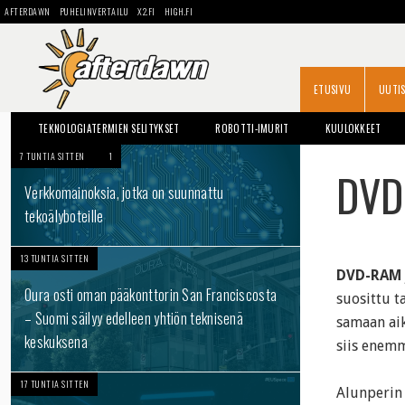
AFTERDAWN
PUHELINVERTAILU
X2.FI
HIGH.FI
ETUSIVU
UUTI
TEKNOLOGIATERMIEN SELITYKSET
ROBOTTI-IMURIT
KUULOKKEET
7 TUNTIA SITTEN
1
OPAS: KOVALEVYN VAIHTO
DVD
Verkkomainoksia, jotka on suunnattu
tekoälyboteille
13 TUNTIA SITTEN
DVD-RAM
Oura osti oman pääkonttorin San Franciscosta
suosittu t
– Suomi säilyy edelleen yhtiön teknisenä
samaan aik
keskuksena
siis enemm
17 TUNTIA SITTEN
Alunperin 