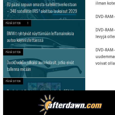
ilman kote
EU pääsi sopuun omasta satelliittiverkostaan
– 348 satelliitin IRIS² aloittaa laukaisut 2029
DVD-RAM-le
PÄIVÄ SITTEN
1
DVD-RAM-l
BMW:t ryhtyivät näyttämään leffamainoksia
levyjä oll
autoa käynnistettäessä
DVD-RAM-le
PÄIVÄ SITTEN
uudemmassa
DuckDuckGo julkaisi aurinkolasit, jotka eivät
voivat oll
tallenna mitään
PÄIVÄ SITTEN
Rockstar julkaisee uutta materiaalia GTA VI -
pelistä – esitetään ensin Netflixissä
PÄIVÄ SITTEN