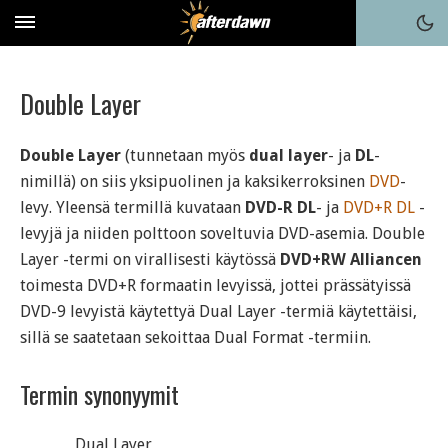
Double Layer
Double Layer
(tunnetaan myös
dual layer
- ja
DL
-
nimillä) on siis yksipuolinen ja kaksikerroksinen
DVD
-
levy. Yleensä termillä kuvataan
DVD-R DL
- ja
DVD+R DL
-
levyjä ja niiden polttoon soveltuvia DVD-asemia. Double
Layer -termi on virallisesti käytössä
DVD+RW Alliancen
toimesta DVD+R formaatin levyissä, jottei prässätyissä
DVD-9 levyistä käytettyä Dual Layer -termiä käytettäisi,
sillä se saatetaan sekoittaa Dual Format -termiin.
Termin synonyymit
Dual Layer