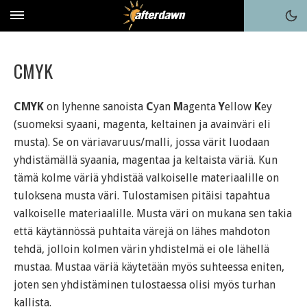
CMYK
CMYK
on lyhenne sanoista
C
yan
M
agenta
Y
ellow
K
ey
(suomeksi syaani, magenta, keltainen ja avainväri eli
musta). Se on väriavaruus/malli, jossa värit luodaan
yhdistämällä syaania, magentaa ja keltaista väriä. Kun
tämä kolme väriä yhdistää valkoiselle materiaalille on
tuloksena musta väri. Tulostamisen pitäisi tapahtua
valkoiselle materiaalille. Musta väri on mukana sen takia
että käytännössä puhtaita värejä on lähes mahdoton
tehdä, jolloin kolmen värin yhdistelmä ei ole lähellä
mustaa. Mustaa väriä käytetään myös suhteessa eniten,
joten sen yhdistäminen tulostaessa olisi myös turhan
kallista.