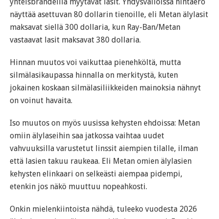
yhteisbrändeillä myytävät lasit. Yhdysvalloissa hintaero
näyttää asettuvan 80 dollarin tienoille, eli Metan älylasit
maksavat siellä 300 dollaria, kun Ray-Ban/Metan
vastaavat lasit maksavat 380 dollaria.
Hinnan muutos voi vaikuttaa pienehköltä, mutta
silmälasikaupassa hinnalla on merkitystä, kuten
jokainen koskaan silmälasiliikkeiden mainoksia nähnyt
on voinut havaita.
Iso muutos on myös uusissa kehysten ehdoissa: Metan
omiin älylaseihin saa jatkossa vaihtaa uudet
vahvuuksilla varustetut linssit aiempien tilalle, ilman
että lasien takuu raukeaa. Eli Metan omien älylasien
kehysten elinkaari on selkeästi aiempaa pidempi,
etenkin jos näkö muuttuu nopeahkosti.
Onkin mielenkiintoista nähdä, tuleeko vuodesta 2026