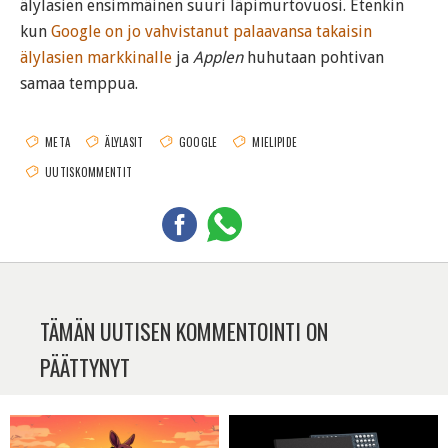
älylasien ensimmäinen suuri läpimurtovuosi. Etenkin
kun
Google on jo vahvistanut palaavansa takaisin
älylasien markkinalle
ja
Applen
huhutaan pohtivan
samaa temppua.
META
ÄLYLASIT
GOOGLE
MIELIPIDE
UUTISKOMMENTIT
TÄMÄN UUTISEN KOMMENTOINTI ON
PÄÄTTYNYT