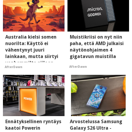
Australia kielsi somen
Muistikriisi on nyt niin
nuorilta: Käyttö ei
paha, että AMD julkaisi
vähentynyt juuri
näytönohjaimen 4
lainkaan, mutta siirtyi
gigatavun muistilla
vanhemmilta piiloon
AfterDawn
AfterDawn
Ennätyksellinen ryntäys
Arvostelussa Samsung
kaatoi Powerin
Galaxy S26 Ultra -