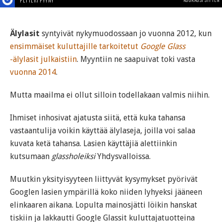
PETTERI PYYNY
Älylasit
syntyivät nykymuodossaan jo vuonna 2012, kun
ensimmäiset kuluttajille tarkoitetut
Google Glass
-älylasit julkaistiin
. Myyntiin ne saapuivat toki vasta
vuonna 2014
.
Mutta maailma ei ollut silloin todellakaan valmis niihin.
Ihmiset inhosivat ajatusta siitä, että kuka tahansa
vastaantulija voikin käyttää älylaseja, joilla voi salaa
kuvata ketä tahansa. Lasien käyttäjiä alettiinkin
kutsumaan
glassholeiksi
Yhdysvalloissa.
Muutkin yksityisyyteen liittyvät kysymykset pyörivät
Googlen lasien ympärillä koko niiden lyhyeksi jääneen
elinkaaren aikana. Lopulta mainosjätti löikin hanskat
tiskiin ja lakkautti Google Glassit kuluttajatuotteina