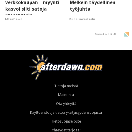
verkkokaupan – myynti
Melkein täydellinen
kasvoi silti satoja
työjuhta
prosentteja
Puhelinvertailu
AfterDawn
Powered by HIGH.FI
Tietoja meistä
Mainonta
Ota yhteyttä
Käyttöehdot ja tietoa yksityisyydensuojasta
Tietosuojaseloste
Yhteydet tarjoaa: