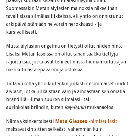
päässyt suoraan sisään silmälasimyymälöihin.
Suomessakin Metan älylasien mainoksia näkee ihan
tavallisissa silmälasiliikkeissä, eli yhtiö on onnistunut
arkipäiväistämään ne varsin nerokkaasti - ja
kärsivällisesti.
Mutta älylasien ongelma on tietysti ollut niiden hinta.
Lisäksi Metan laseissa on ollut tähän saakka tiettyjä
rajoituksia, jotka ovat tehneet niistä hieman kuluttajan
näkökulmasta epävarmoja ostoksia.
Tällä viikolla yhtiö kuitenkin julkisti ensimmäiset uudet
älylasit, jotka julkaistaan vain ja ainoastaan sen omalla
brändillä - ilman suuren silmälasi- tai
aurinkolasibrändin, kuten
Ray-Banin
mukanaoloa.
Nämä yksinkertaisesti
Meta Glasses
-nimiset lasit
maksavatkin sitten selkeästi vähemmän kuin