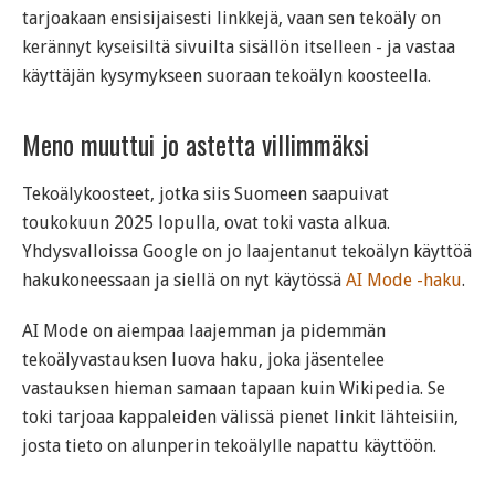
tarjoakaan ensisijaisesti linkkejä, vaan sen tekoäly on
kerännyt kyseisiltä sivuilta sisällön itselleen - ja vastaa
käyttäjän kysymykseen suoraan tekoälyn koosteella.
Meno muuttui jo astetta villimmäksi
Tekoälykoosteet, jotka siis Suomeen saapuivat
toukokuun 2025 lopulla, ovat toki vasta alkua.
Yhdysvalloissa Google on jo laajentanut tekoälyn käyttöä
hakukoneessaan ja siellä on nyt käytössä
AI Mode -haku
.
AI Mode on aiempaa laajemman ja pidemmän
tekoälyvastauksen luova haku, joka jäsentelee
vastauksen hieman samaan tapaan kuin Wikipedia. Se
toki tarjoaa kappaleiden välissä pienet linkit lähteisiin,
josta tieto on alunperin tekoälylle napattu käyttöön.