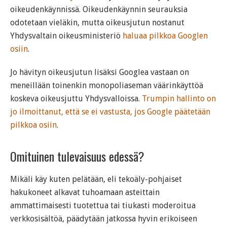
oikeudenkäynnissä. Oikeudenkäynnin seurauksia
odotetaan vieläkin, mutta oikeusjutun nostanut
Yhdysvaltain oikeusministeriö
haluaa pilkkoa Googlen
osiin
.
Jo hävityn oikeusjutun lisäksi Googlea vastaan on
meneillään toinenkin monopoliaseman väärinkäyttöä
koskeva oikeusjuttu Yhdysvalloissa.
Trumpin hallinto on
jo ilmoittanut, että se ei vastusta, jos Google päätetään
pilkkoa osiin
.
Omituinen tulevaisuus edessä?
Mikäli käy kuten pelätään, eli tekoäly-pohjaiset
hakukoneet alkavat tuhoamaan asteittain
ammattimaisesti tuotettua tai tiukasti moderoitua
verkkosisältöä, päädytään jatkossa hyvin erikoiseen