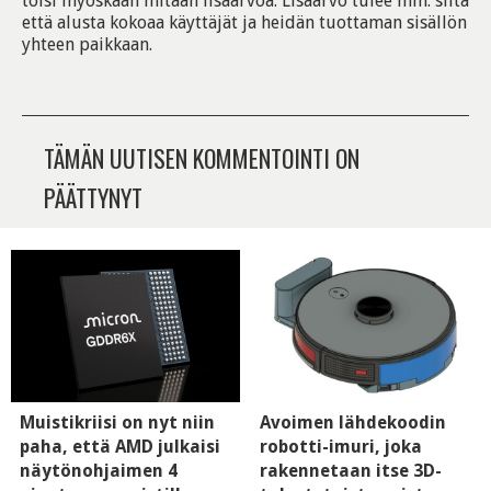
toisi myöskään mitään lisäarvoa. Lisäarvo tulee mm. siitä
että alusta kokoaa käyttäjät ja heidän tuottaman sisällön
yhteen paikkaan.
TÄMÄN UUTISEN KOMMENTOINTI ON
PÄÄTTYNYT
Muistikriisi on nyt niin
Avoimen lähdekoodin
paha, että AMD julkaisi
robotti-imuri, joka
näytönohjaimen 4
rakennetaan itse 3D-