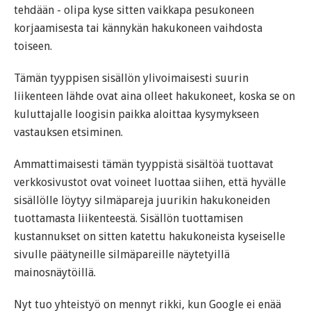
tehdään - olipa kyse sitten vaikkapa pesukoneen
korjaamisesta tai kännykän hakukoneen vaihdosta
toiseen.
Tämän tyyppisen sisällön ylivoimaisesti suurin
liikenteen lähde ovat aina olleet hakukoneet, koska se on
kuluttajalle loogisin paikka aloittaa kysymykseen
vastauksen etsiminen.
Ammattimaisesti tämän tyyppistä sisältöä tuottavat
verkkosivustot ovat voineet luottaa siihen, että hyvälle
sisällölle löytyy silmäpareja juurikin hakukoneiden
tuottamasta liikenteestä. Sisällön tuottamisen
kustannukset on sitten katettu hakukoneista kyseiselle
sivulle päätyneille silmäpareille näytetyillä
mainosnäytöillä.
Nyt tuo yhteistyö on mennyt rikki, kun Google ei enää