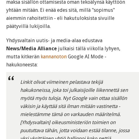
maksa sisällön ottamisesta oman tekoälynsä käyttöön
yhtään mitään. Ei enää edes sitä, millä "sopimus"
aiemmin rahoitettiin - eli hakutuloksista sivuille
päätyvillä lukijoilla.
Yhdysvaltain uutis- ja media-alaa edustava
News/Media Alliance
julkaisi tällä viikolla lyhyen,
mutta kitkerän
kannanoton
Google AI Mode -
hakukoneesta:
Linkit olivat viimeinen pelastava tekijä
hakukoneissa, joka toi julkaisijoille liikennettä sen
myötä myös tuloja. Nyt Google vain ottaa sisällön
väkisin ja käyttää sitä ilman mitään vastinetta -
mielestämme tämä on varkauden määritelmä.
[Yhdysvaltain] oikeusministeriön toimien on
puututtava tähän, jotta voidaan estää tilanne, jossa
yksi yksittäinen yhtiö hallinnoi koko nettiä.