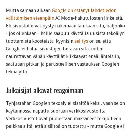
Mutta samaan aikaan
Google on estänyt lähdetiedon
välittämisen eteenpäin
AI Mode-hakutulosten linkeistä.
Eli sivustot eivät pysty näkemään lainkaan sitä, paljonko
- jos ollenkaan - heille saapuu käyttäjiä uusista tekoälyn
tuottamista koosteista. Kyynisin
selitys
on se, että
Google ei halua sivustojen tietävän sitä, miten
naurettavan vähän käyttäjät klikkaavat enää lähteisiin,
saatuaan pitkän ja perusteellisen vastauksen Googlen
tekoälyltä.
Julkaisijat alkavat reagoimaan
Tyhjästähän Googlen tekoäly ei sisältöä keksi, vaan se on
käytännössä napattu suoraan verkkosivustoilta.
Verkkosivustot ovat puolestaan maksaneet tekijöilleen
palkkaa siitä, että sisältöä on tuotettu - mutta Google ei