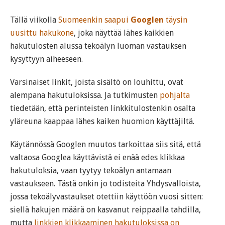
Tällä viikolla
Suomeenkin saapui
Googlen
täysin
uusittu hakukone
, joka näyttää lähes kaikkien
hakutulosten alussa tekoälyn luoman vastauksen
kysyttyyn aiheeseen.
Varsinaiset linkit, joista sisältö on louhittu, ovat
alempana hakutuloksissa. Ja tutkimusten
pohjalta
tiedetään, että perinteisten linkkitulostenkin osalta
yläreuna kaappaa lähes kaiken huomion käyttäjiltä.
Käytännössä Googlen muutos tarkoittaa siis sitä, että
valtaosa Googlea käyttävistä ei enää edes klikkaa
hakutuloksia, vaan tyytyy tekoälyn antamaan
vastaukseen. Tästä onkin jo todisteita Yhdysvalloista,
jossa tekoälyvastaukset otettiin käyttöön vuosi sitten:
siellä hakujen määrä on kasvanut reippaalla tahdilla,
mutta
linkkien klikkaaminen hakutuloksissa on