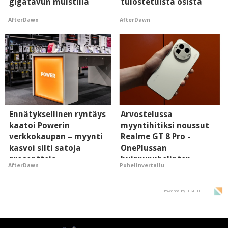
gigatavun muistilla
tulostetuista osista
AfterDawn
AfterDawn
Ennätyksellinen ryntäys
Arvostelussa
kaatoi Powerin
myyntihitiksi noussut
verkkokaupan – myynti
Realme GT 8 Pro -
kasvoi silti satoja
OnePlussan
prosentteja
huippupuhelinten
AfterDawn
Puhelinvertailu
"perillinen"
Powered by HIGH.FI