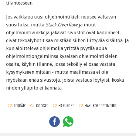
tilanteeseen.
Jos vaikkapa uusi ohjelmointikieli nousee valtavan
suosituksi, mutta
Stack Overflow
ja muut
ohjelmointivinkkejä jakavat sivustot ovat kadonneet,
eivät tekoälybotit saa mistään siihen liittyvää sisältöä. Ja
kun aloitteleva ohjelmoija yrittää pyytää apua
ohjelmointiongelmiinsa kyseisen ohjelmointikielen
osalta, käykin tilanne, jossa tekoäly ei osaa vastata
kysymykseen mitään - mutta maailmassa ei ole
myöskään enää sivustoja, joista vastaus löytyisi, koska
niiden ylläpito ei kannata.
TEKOÄLY
GOOGLE
HAKUKONE
HAKUKONEOPTIMOINTI