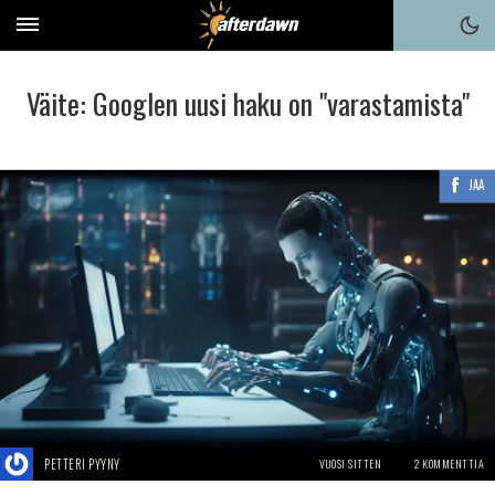
Väite: Googlen uusi haku on "varastamista"
JAA
PETTERI PYYNY
VUOSI SITTEN
2 KOMMENTTIA