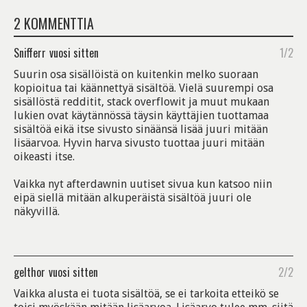
2 KOMMENTTIA
Snifferr
vuosi sitten
1/2
Suurin osa sisällöistä on kuitenkin melko suoraan
kopioitua tai käännettyä sisältöä. Vielä suurempi osa
sisällöstä redditit, stack overflowit ja muut mukaan
lukien ovat käytännössä täysin käyttäjien tuottamaa
sisältöä eikä itse sivusto sinäänsä lisää juuri mitään
lisäarvoa. Hyvin harva sivusto tuottaa juuri mitään
oikeasti itse.
Vaikka nyt afterdawnin uutiset sivua kun katsoo niin
eipä siellä mitään alkuperäistä sisältöä juuri ole
näkyvillä.
gelthor
vuosi sitten
2/2
Vaikka alusta ei tuota sisältöä, se ei tarkoita etteikö se