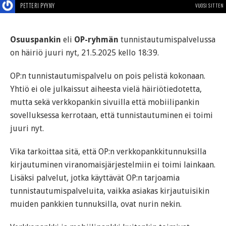
PETTERI PYYNY
VUOSI SITTEN
Osuuspankin
eli
OP-ryhmän
tunnistautumispalvelussa
on häiriö juuri nyt, 21.5.2025 kello 18:39.
OP:n tunnistautumispalvelu on pois pelistä kokonaan.
Yhtiö ei ole julkaissut aiheesta vielä häiriötiedotetta,
mutta sekä verkkopankin sivuilla että mobiilipankin
sovelluksessa kerrotaan, että tunnistautuminen ei toimi
juuri nyt.
Vika tarkoittaa sitä, että OP:n verkkopankkitunnuksilla
kirjautuminen viranomaisjärjestelmiin ei toimi lainkaan.
Lisäksi palvelut, jotka käyttävät OP:n tarjoamia
tunnistautumispalveluita, vaikka asiakas kirjautuisikin
muiden pankkien tunnuksilla, ovat nurin nekin.