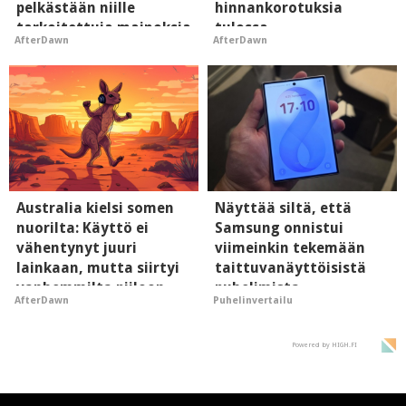
pelkästään niille
hinnankorotuksia
tarkoitettuja mainoksia
tulossa
AfterDawn
AfterDawn
- vaikuttaa tekoälyn
mielikuvaan brändistä
Australia kielsi somen
Näyttää siltä, että
nuorilta: Käyttö ei
Samsung onnistui
vähentynyt juuri
viimeinkin tekemään
lainkaan, mutta siirtyi
taittuvanäyttöisistä
vanhemmilta piiloon
puhelimista
AfterDawn
Puhelinvertailu
supersuosittuja
Powered by HIGH.FI