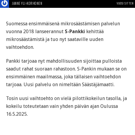
JANNE YLI-KORHONEN
VUOSI SITTEN
Suomessa ensimmäisenä mikrosäästämisen palvelun
vuonna 2018 lanseerannut
S-Pankki
kehittää
mikrosäästämistä ja tuo nyt saataville uuden
vaihtoehdon.
Pankki tarjoaa nyt mahdollisuuden sijoittaa pulloista
saadut rahat suoraan rahastoon. S-Pankin mukaan se on
ensimmäinen maailmassa, joka tällaisen vaihtoehdon
tarjoaa. Uusi palvelu on nimeltään Säästäjämaatti.
Tosin uusi vaihtoehto on vielä pilottikokeilun tasolla, ja
kokeilu toteutetaan vain yhden päivän ajan Oulussa
16.5.2025.