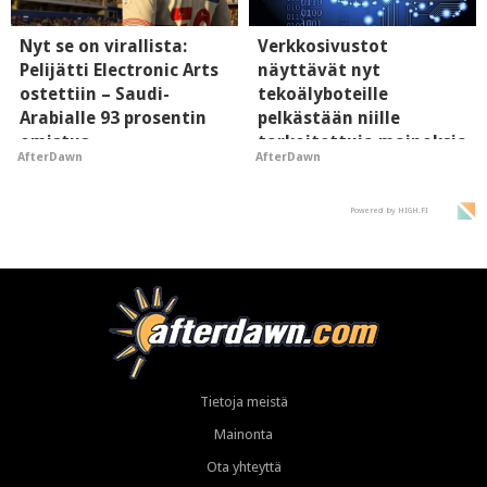
Nyt se on virallista:
Verkkosivustot
Pelijätti Electronic Arts
näyttävät nyt
ostettiin – Saudi-
tekoälyboteille
Arabialle 93 prosentin
pelkästään niille
omistus
tarkoitettuja mainoksia
AfterDawn
AfterDawn
- vaikuttaa tekoälyn
mielikuvaan brändistä
Powered by HIGH.FI
Tietoja meistä
Mainonta
Ota yhteyttä