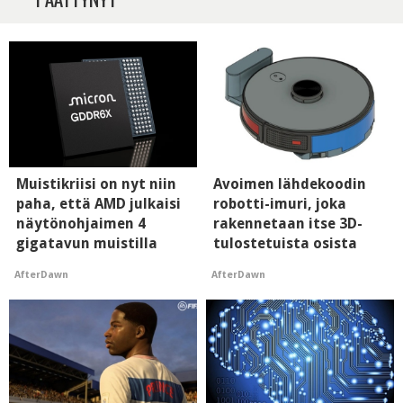
Muistikriisi on nyt niin
Avoimen lähdekoodin
paha, että AMD julkaisi
robotti-imuri, joka
näytönohjaimen 4
rakennetaan itse 3D-
gigatavun muistilla
tulostetuista osista
AfterDawn
AfterDawn