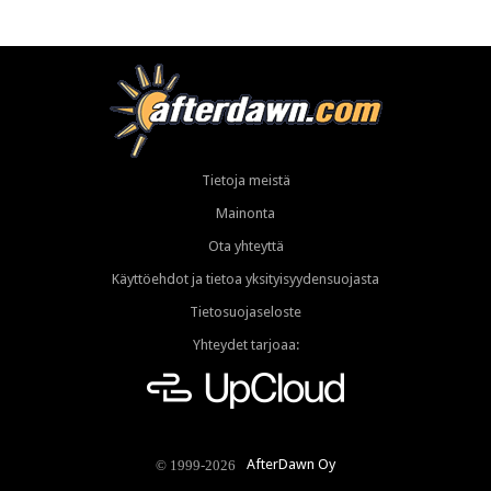
Tietoja meistä
Mainonta
Ota yhteyttä
Käyttöehdot ja tietoa yksityisyydensuojasta
Tietosuojaseloste
Yhteydet tarjoaa:
AfterDawn Oy
© 1999-2026