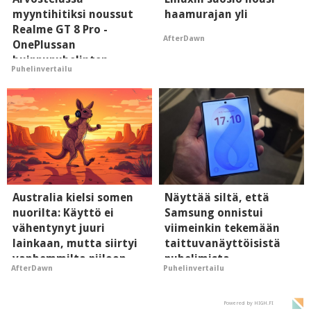
myyntihitiksi noussut
haamurajan yli
Realme GT 8 Pro -
AfterDawn
OnePlussan
huippupuhelinten
Puhelinvertailu
"perillinen"
Australia kielsi somen
Näyttää siltä, että
nuorilta: Käyttö ei
Samsung onnistui
vähentynyt juuri
viimeinkin tekemään
lainkaan, mutta siirtyi
taittuvanäyttöisistä
vanhemmilta piiloon
puhelimista
AfterDawn
Puhelinvertailu
supersuosittuja
Powered by HIGH.FI