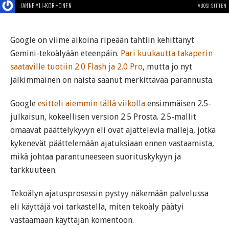
JANNE YLI-KORHONEN
VUOSI SITTEN
Google on viime aikoina ripeään tahtiin kehittänyt
Gemini-tekoälyään eteenpäin.
Pari kuukautta takaperin
saataville tuotiin 2.0 Flash ja 2.0 Pro
, mutta jo nyt
jälkimmäinen on näistä saanut merkittävää parannusta.
Google
esitteli aiemmin tällä viikolla
ensimmäisen 2.5-
julkaisun, kokeellisen version 2.5 Prosta. 2.5-mallit
omaavat päättelykyvyn eli ovat ajattelevia malleja, jotka
kykenevät päättelemään ajatuksiaan ennen vastaamista,
mikä johtaa parantuneeseen suorituskykyyn ja
tarkkuuteen.
Tekoälyn ajatusprosessin pystyy näkemään palvelussa
eli käyttäjä voi tarkastella, miten tekoäly päätyi
vastaamaan käyttäjän komentoon.