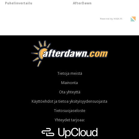
AfterDawn
Puhelinvertailu
"perillinen"
Powered by HIGH.FI
Tietoja meistä
Mainonta
Ota yhteyttä
Käyttöehdot ja tietoa yksityisyydensuojasta
Tietosuojaseloste
Yhteydet tarjoaa: