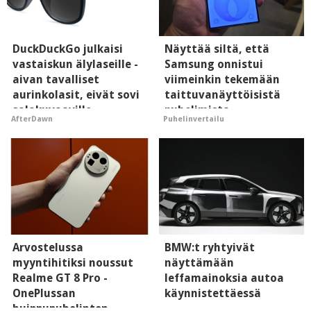
DuckDuckGo julkaisi
Näyttää siltä, että
vastaiskun älylaseille -
Samsung onnistui
aivan tavalliset
viimeinkin tekemään
aurinkolasit, eivät sovi
taittuvanäyttöisistä
salakuvaaville
puhelimista
AfterDawn
Puhelinvertailu
hyypiöille
supersuosittuja
Arvostelussa
BMW:t ryhtyivät
myyntihitiksi noussut
näyttämään
Realme GT 8 Pro -
leffamainoksia autoa
OnePlussan
käynnistettäessä
huippupuhelinten