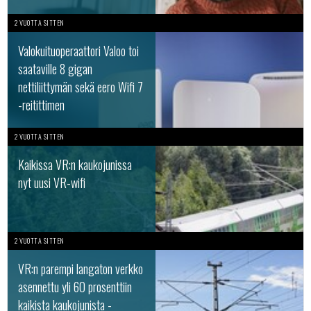
2 VUOTTA SITTEN
Valokuituoperaattori Valoo toi
saataville 8 gigan
nettiliittymän sekä eero Wifi 7
-reitittimen
2 VUOTTA SITTEN
Kaikissa VR:n kaukojunissa
nyt uusi VR-wifi
2 VUOTTA SITTEN
VR:n parempi langaton verkko
asennettu yli 60 prosenttiin
kaikista kaukojunista -