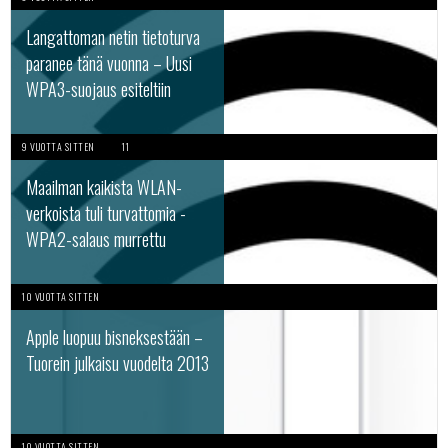
Langattoman netin tietoturva
paranee tänä vuonna – Uusi
WPA3-suojaus esiteltiin
9 VUOTTA SITTEN
11
Maailman kaikista WLAN-
verkoista tuli turvattomia -
WPA2-salaus murrettu
10 VUOTTA SITTEN
Apple luopuu bisneksestään –
Tuorein julkaisu vuodelta 2013
10 VUOTTA SITTEN