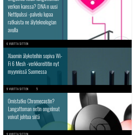
verkon kanssa? DNA:n uusi
Nettipulssi -palvelu lupaa
ratkaista ne älyteknologian
avulla
6 VUOTTA SITTEN
Xiaomin älykoteihin sopiva Wi-
Fi 6 Mesh -verkkoreititin nyt
myynnissä Suomessa
9 VUOTTA SITTEN
5
Omistatko Chromecastin?
Langattoman netin ongelmat
voivat johtua siitä
9 VUOTTA SITTEN