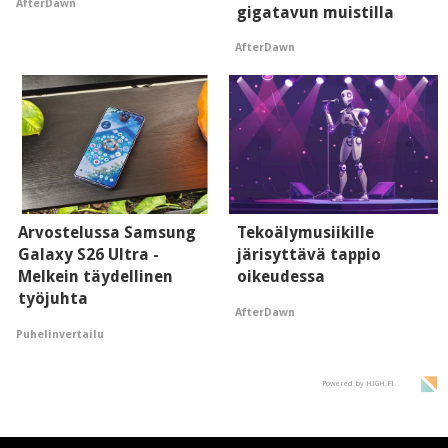
AfterDawn
gigatavun muistilla
AfterDawn
Arvostelussa Samsung
Tekoälymusiikille
Galaxy S26 Ultra -
järisyttävä tappio
Melkein täydellinen
oikeudessa
työjuhta
AfterDawn
Puhelinvertailu
Powered by HIGH.FI