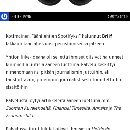
PETTERI PYYNY
2 VUOTTA SITTEN
Kotimainen, "äänilehtien Spotifyksi" halunnut
Briif
lakkautetaan alle vuosi perustamisensa jälkeen.
Yhtiön liike-ideana oli se, että ihmiset olisivat halunneet
kuunnellla uutisia ääneen luettuna. Palvelu keskittyi
nimenomaan ns. pitkän journalismin juttuihin, eli
taustoittaviin, pidempiin journalistisesti toimitettuihin
sisältöihin.
Palvelusta löytyi artikkeleita ääneen luettuna mm.
Suomen Kuvalehdeltä
,
Financial Timesilta
,
Annalta
ja
The
Economistilta
.
Palvelussa jutut lukijat oikeat ihmiset ja
Helsingin