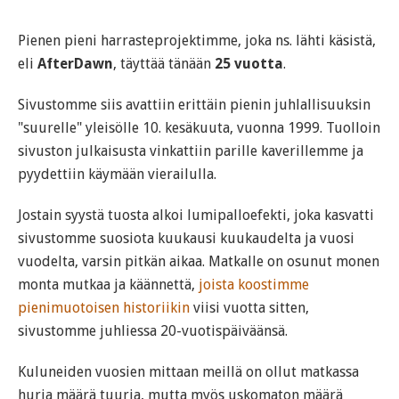
Pienen pieni harrasteprojektimme, joka ns. lähti käsistä,
eli
AfterDawn
, täyttää tänään
25 vuotta
.
Sivustomme siis avattiin erittäin pienin juhlallisuuksin
"suurelle" yleisölle 10. kesäkuuta, vuonna 1999. Tuolloin
sivuston julkaisusta vinkattiin parille kaverillemme ja
pyydettiin käymään vierailulla.
Jostain syystä tuosta alkoi lumipalloefekti, joka kasvatti
sivustomme suosiota kuukausi kuukaudelta ja vuosi
vuodelta, varsin pitkän aikaa. Matkalle on osunut monen
monta mutkaa ja käännettä,
joista koostimme
pienimuotoisen historiikin
viisi vuotta sitten,
sivustomme juhliessa 20-vuotispäiväänsä.
Kuluneiden vuosien mittaan meillä on ollut matkassa
hurja määrä tuuria, mutta myös uskomaton määrä