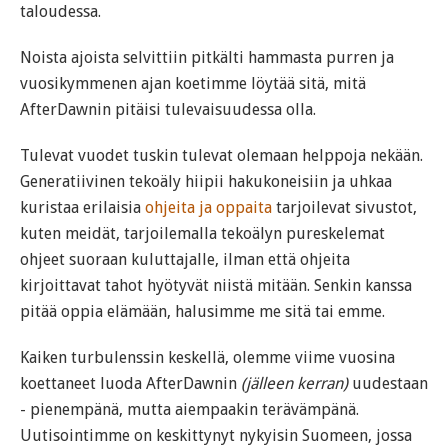
taloudessa.
Noista ajoista selvittiin pitkälti hammasta purren ja
vuosikymmenen ajan koetimme löytää sitä, mitä
AfterDawnin pitäisi tulevaisuudessa olla.
Tulevat vuodet tuskin tulevat olemaan helppoja nekään.
Generatiivinen tekoäly hiipii hakukoneisiin ja uhkaa
kuristaa erilaisia
ohjeita ja oppaita
tarjoilevat sivustot,
kuten meidät, tarjoilemalla tekoälyn pureskelemat
ohjeet suoraan kuluttajalle, ilman että ohjeita
kirjoittavat tahot hyötyvät niistä mitään. Senkin kanssa
pitää oppia elämään, halusimme me sitä tai emme.
Kaiken turbulenssin keskellä, olemme viime vuosina
koettaneet luoda AfterDawnin
(jälleen kerran)
uudestaan
- pienempänä, mutta aiempaakin terävämpänä.
Uutisointimme on keskittynyt nykyisin Suomeen, jossa