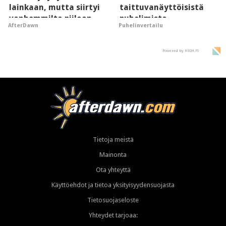
lainkaan, mutta siirtyi
taittuvanäyttöisistä
vanhemmilta piiloon
puhelimista
AfterDawn
Puhelinvertailu
supersuosittuja
Powered by HIGH.FI
Tietoja meistä
Mainonta
Ota yhteyttä
Käyttöehdot ja tietoa yksityisyydensuojasta
Tietosuojaseloste
Yhteydet tarjoaa: