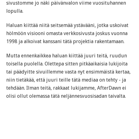
sivustomme jo näki päivänvalon viime vuosituhannen
lopulla.
Haluan kiittää niitä seitsemää ystävääni, jotka uskoivat
hölmöön visiooni omasta verkkosivusta joskus vuonna
1998 ja alkoivat kanssani tätä projektia rakentamaan.
Mutta ennenkaikkea haluan kiittää juuri teitä, ruudun
toisella puolella. Olettepa sitten pitkäaikaisia lukijoita
tai päädyitte sivuillemme vasta nyt ensimmäistä kertaa,
niin tietäkää, että juuri teille tätä mediaa on tehty - ja
tehdään. Ilman teitä, rakkaat lukijamme, AfterDawn ei
olisi ollut olemassa tätä neljännesvuosisadan taivalta.