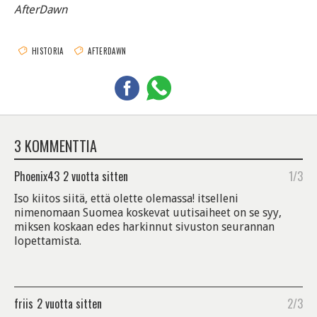
AfterDawn
HISTORIA
AFTERDAWN
3 KOMMENTTIA
Phoenix43
2 vuotta sitten
1/3
Iso kiitos siitä, että olette olemassa! itselleni
nimenomaan Suomea koskevat uutisaiheet on se syy,
miksen koskaan edes harkinnut sivuston seurannan
lopettamista.
friis
2 vuotta sitten
2/3