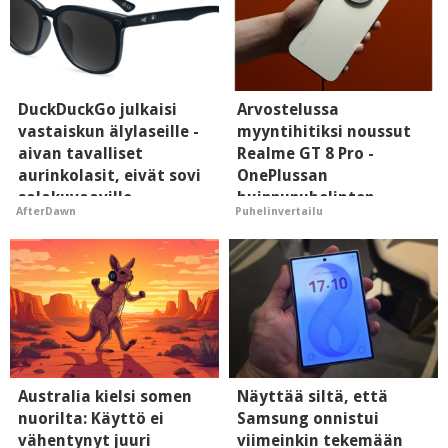
DuckDuckGo julkaisi
Arvostelussa
vastaiskun älylaseille -
myyntihitiksi noussut
aivan tavalliset
Realme GT 8 Pro -
aurinkolasit, eivät sovi
OnePlussan
salakuvaaville
huippupuhelinten
AfterDawn
Puhelinvertailu
hyypiöille
"perillinen"
Australia kielsi somen
Näyttää siltä, että
nuorilta: Käyttö ei
Samsung onnistui
vähentynyt juuri
viimeinkin tekemään