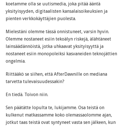
koetamme olla se uutismedia, joka pitää ääntä
yksityisyyden, digitaalisten kansalaisoikeuksien ja
pienten verkkokäyttäjien puolesta.
Mielestäni olemme tässä onnistuneet, varsin hyvin.
Olemme nostaneet esiin tekoälyn riskejä, älähtäneet
lainsäädännöistä, jotka uhkaavat yksityisyyttä ja
nostaneet esiin monopoleiksi kasvaneiden teknojättien
ongelmia.
Riittääkö se siihen, että AfterDawnille on mediana
tarvetta tulevaisuudessakin?
En tiedä. Toivon niin.
Sen päätätte lopulta te, lukijamme. Osa teistä on
kulkenut matkassamme koko olemassaolomme ajan,
jotkut taas teistä ovat syntyneet vasta sen jälkeen, kun