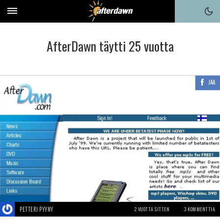
AfterDawn täytti 25 vuotta
JAA
PETTERI PYYNY
2 VUOTTA SITTEN
3 KOMMENTTIA