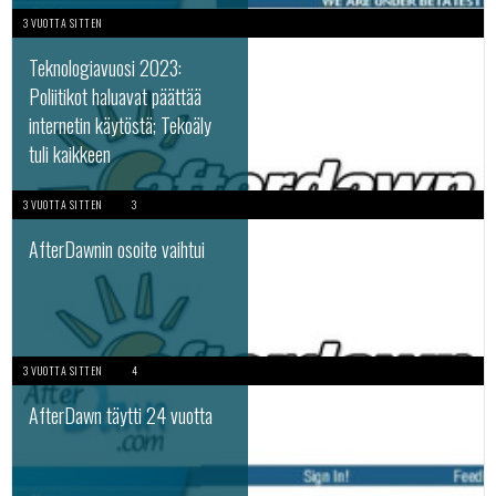
3 VUOTTA SITTEN
Teknologiavuosi 2023:
Poliitikot haluavat päättää
internetin käytöstä; Tekoäly
tuli kaikkeen
3 VUOTTA SITTEN
3
AfterDawnin osoite vaihtui
3 VUOTTA SITTEN
4
AfterDawn täytti 24 vuotta