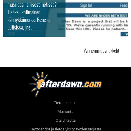
musiikkia, laillisesti netissä?
Lisäksi: kotimainen
kännykkämerkki Benefon
uutisissa, jne..
Vanhemmat artikkelit
Tietoja meistä
Mainonta
Ota yhteyttä
Käyttöehdot ja tietoa yksityisyydensuojasta