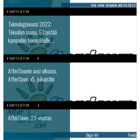
4 VUOTTA SITTEN
Teknologiavuosi 2022:
Tekoälyn nousu, EU pistää
kampoihin teknojäteille, ..
4 VUOTTA SITTEN
8
AfterDawnin uusi ulkoasu,
AfterDawn v5, julkaistiin
4 VUOTTA SITTEN
4
AfterDawn, 23-vuotias