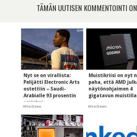
TÄMÄN UUTISEN KOMMENTOINTI ON
Nyt se on virallista:
Muistikriisi on nyt n
Pelijätti Electronic Arts
paha, että AMD julk
ostettiin – Saudi-
näytönohjaimen 4
Arabialle 93 prosentin
gigatavun muistilla
omistus
AfterDawn
AfterDawn