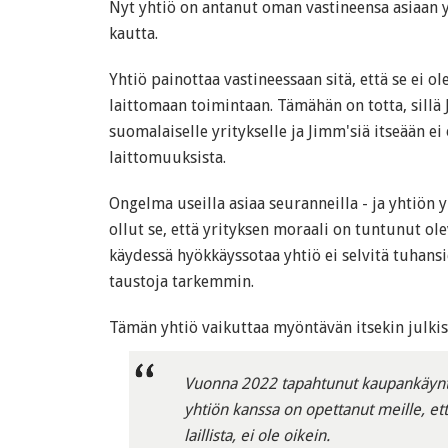
Nyt yhtiö on antanut oman vastineensa asiaan y
kautta.
Yhtiö painottaa vastineessaan sitä, että se ei o
laittomaan toimintaan. Tämähän on totta, sillä
suomalaiselle yritykselle ja Jimm'siä itseään ei
laittomuuksista.
Ongelma useilla asiaa seuranneilla - ja yhtiön
ollut se, että yrityksen moraali on tuntunut ol
käydessä hyökkäyssotaa yhtiö ei selvitä tuhan
taustoja tarkemmin.
Tämän yhtiö vaikuttaa myöntävän itsekin julkis
Vuonna 2022 tapahtunut kaupankäynt
yhtiön kanssa on opettanut meille, ett
laillista, ei ole oikein.