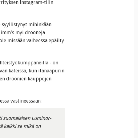
rityksen Instagram-tilin
le syyllistynyt mihinkään
 Jimm's myi drooneja
 ole missään vaiheessa epäilty
 yhteistyökumppaneilla - on
evan kateissa, kun itänaapurin
sien droonien kauppojen
essa vastineessaan:
i suomalaisen Luminor-
ä kaikki se mikä on