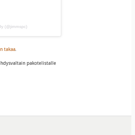
 Oy (@jimmspc)
n takaa
.
hdysvaltain pakotelistalle