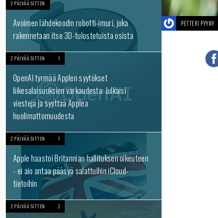
2 PÄIVÄÄ SITTEN
Avoimen lähdekoodin robotti-imuri, joka
PETTERI PYYNY
rakennetaan itse 3D-tulostetuista osista
2 PÄIVÄÄ SITTEN
1
OpenAI tyrmää Applen syytökset
liikesalaisuuksien varkaudesta: Julkaisi
viestejä ja syyttää Applea
huolimattomuudesta
2 PÄIVÄÄ SITTEN
1
Apple haastoi Britannian hallituksen oikeuteen
- ei aio antaa pääsyä salattuihin iCloud-
tietoihin
2 PÄIVÄÄ SITTEN
2