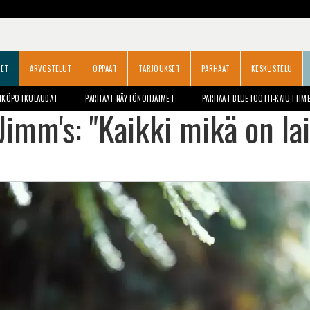
SET
ARVOSTELUT
OPPAAT
TARJOUKSET
PARHAAT
KESKUSTELU
HKÖPOTKULAUDAT
PARHAAT NÄYTÖNOHJAIMET
PARHAAT BLUETOOTH-KAIUTTIM
Jimm's: "Kaikki mikä on lail