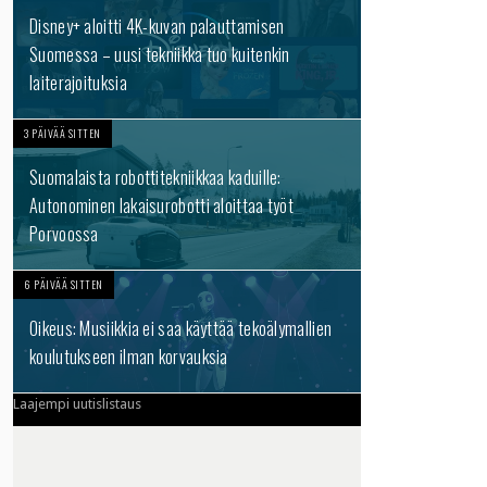
Disney+ aloitti 4K-kuvan palauttamisen
Suomessa – uusi tekniikka tuo kuitenkin
laiterajoituksia
3 PÄIVÄÄ SITTEN
Suomalaista robottitekniikkaa kaduille:
Autonominen lakaisurobotti aloittaa työt
Porvoossa
6 PÄIVÄÄ SITTEN
Oikeus: Musiikkia ei saa käyttää tekoälymallien
koulutukseen ilman korvauksia
Laajempi uutislistaus