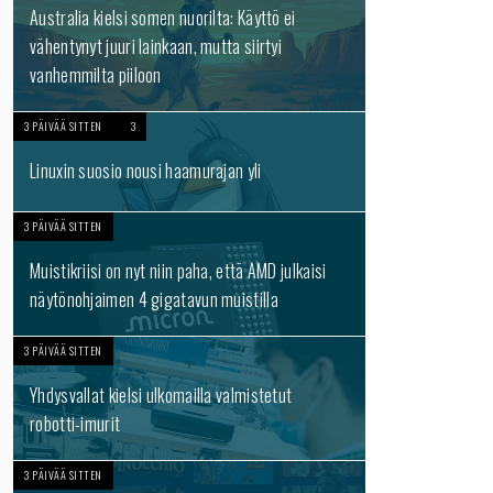
Australia kielsi somen nuorilta: Käyttö ei
vähentynyt juuri lainkaan, mutta siirtyi
vanhemmilta piiloon
3 PÄIVÄÄ SITTEN
3
Linuxin suosio nousi haamurajan yli
3 PÄIVÄÄ SITTEN
Muistikriisi on nyt niin paha, että AMD julkaisi
näytönohjaimen 4 gigatavun muistilla
3 PÄIVÄÄ SITTEN
Yhdysvallat kielsi ulkomailla valmistetut
robotti-imurit
3 PÄIVÄÄ SITTEN