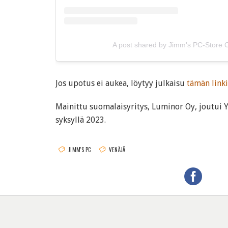
A post shared by Jimm's PC-Store
Jos upotus ei aukea, löytyy julkaisu
tämän linki
Mainittu suomalaisyritys, Luminor Oy, joutui Y
syksyllä 2023.
JIMM'S PC
VENÄJÄ