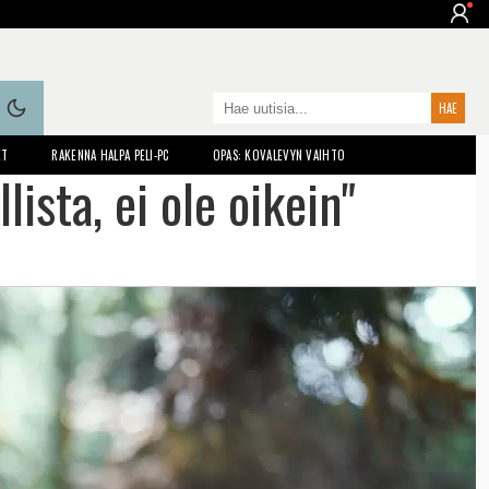
ET
RAKENNA HALPA PELI-PC
OPAS: KOVALEVYN VAIHTO
lista, ei ole oikein"