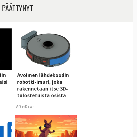
 PÄÄTTYNYT
iin
Avoimen lähdekoodin
aisi
robotti-imuri, joka
rakennetaan itse 3D-
tulostetuista osista
AfterDawn