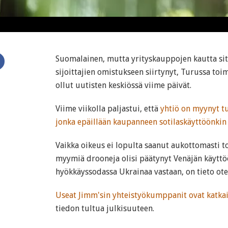
Suomalainen, mutta yrityskauppojen kautta s
sijoittajien omistukseen siirtynyt, Turussa toi
ollut uutisten keskiössä viime päivät.
Viime viikolla paljastui, että
yhtiö on myynyt tu
jonka epäillään kaupanneen sotilaskäyttöönkin 
Vaikka oikeus ei lopulta saanut aukottomasti to
myymiä drooneja olisi päätynyt Venäjän käyttö
hyökkäyssodassa Ukrainaa vastaan, on tieto ote
Useat Jimm'sin yhteistyökumppanit ovat katkai
tiedon tultua julkisuuteen.