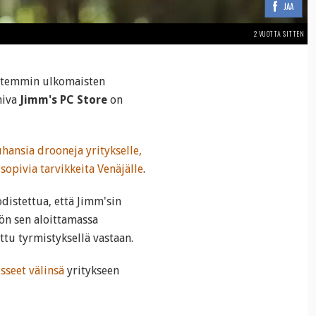
JAA
2 VUOTTA SITTEN
ittemmin ulkomaisten
miva
Jimm's PC Store
on
hansia drooneja yritykselle,
sopivia tarvikkeita Venäjälle
.
distettua, että Jimm'sin
ön sen aloittamassa
ttu tyrmistyksellä vastaan.
sseet välinsä
yritykseen