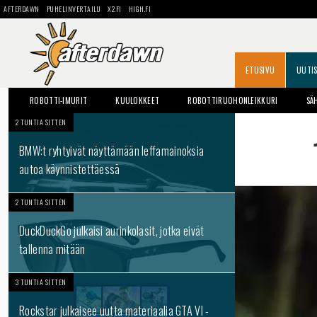
AFTERDAWN
PUHELINVERTAILU
X2.FI
HIGH.FI
ETUSIVU
UUTI
ROBOTTI-IMURIT
KUULOKKEET
ROBOTTIRUOHONLEIKKURI
SÄ
2 TUNTIA SITTEN
BMW:t ryhtyivät näyttämään leffamainoksia
autoa käynnistettäessä
2 TUNTIA SITTEN
DuckDuckGo julkaisi aurinkolasit, jotka eivät
tallenna mitään
3 TUNTIA SITTEN
Rockstar julkaisee uutta materiaalia GTA VI -