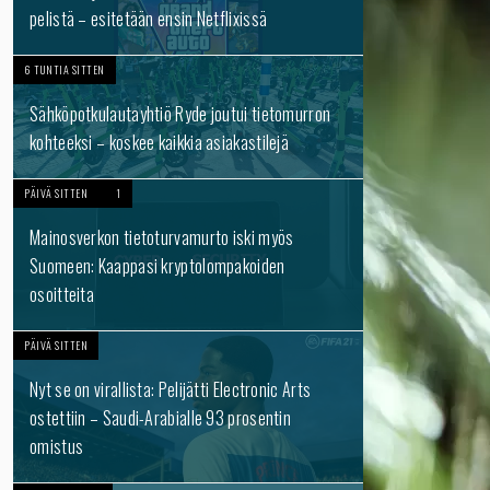
pelistä – esitetään ensin Netflixissä
6 TUNTIA SITTEN
Sähköpotkulautayhtiö Ryde joutui tietomurron
kohteeksi – koskee kaikkia asiakastilejä
PÄIVÄ SITTEN
1
Mainosverkon tietoturvamurto iski myös
Suomeen: Kaappasi kryptolompakoiden
osoitteita
PÄIVÄ SITTEN
Nyt se on virallista: Pelijätti Electronic Arts
ostettiin – Saudi-Arabialle 93 prosentin
omistus