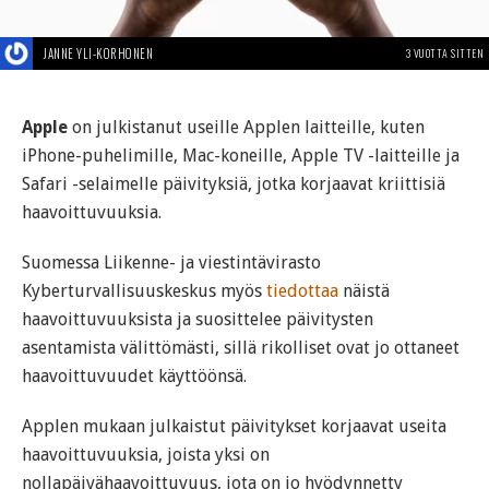
JANNE YLI-KORHONEN
3 VUOTTA SITTEN
Apple
on julkistanut useille Applen laitteille, kuten
iPhone-puhelimille, Mac-koneille, Apple TV -laitteille ja
Safari -selaimelle päivityksiä, jotka korjaavat kriittisiä
haavoittuvuuksia.
Suomessa Liikenne- ja viestintävirasto
Kyberturvallisuuskeskus myös
tiedottaa
näistä
haavoittuvuuksista ja suosittelee päivitysten
asentamista välittömästi, sillä rikolliset ovat jo ottaneet
haavoittuvuudet käyttöönsä.
Applen mukaan julkaistut päivitykset korjaavat useita
haavoittuvuuksia, joista yksi on
nollapäivähaavoittuvuus, jota on jo hyödynnetty