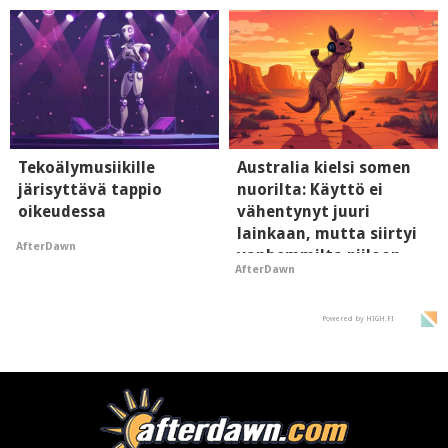
Tekoälymusiikille
Australia kielsi somen
järisyttävä tappio
nuorilta: Käyttö ei
oikeudessa
vähentynyt juuri
lainkaan, mutta siirtyi
AfterDawn
vanhemmilta piiloon
AfterDawn
Powered by HIGH.FI