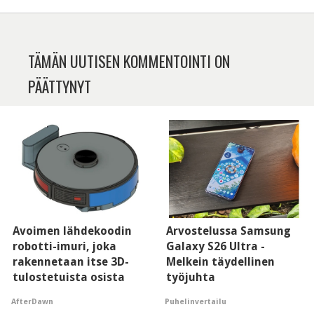
TÄMÄN UUTISEN KOMMENTOINTI ON
PÄÄTTYNYT
Avoimen lähdekoodin
Arvostelussa Samsung
robotti-imuri, joka
Galaxy S26 Ultra -
rakennetaan itse 3D-
Melkein täydellinen
tulostetuista osista
työjuhta
AfterDawn
Puhelinvertailu