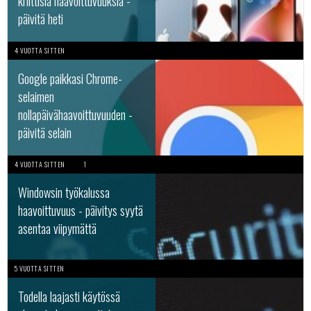
kriittisiä haavoittuvuuksia -
päivitä heti
4 VUOTTA SITTEN
Google paikkasi Chrome-
selaimen
nollapäivähaavoittuvuuden -
päivitä selain
4 VUOTTA SITTEN
1
Windowsin työkalussa
haavoittuvuus - päivitys syytä
asentaa viipymättä
5 VUOTTA SITTEN
Todella laajasti käytössä