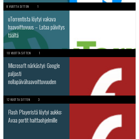
8 VUOTTA SITTEN
1
uTorrentista löytyi vakava
haavoittuvuus – Lataa päivitys
täältä
10 VUOTTA SITTEN
1
Microsoft närkästyi: Google
paljasti
nollapäivähaavoittuvuuden
12 VUOTTA SITTEN
3
Flash Playeristä löytyi aukko:
Avaa portit haittaohjelmille