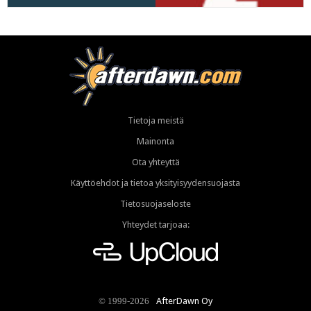
Tietoja meistä
Mainonta
Ota yhteyttä
Käyttöehdot ja tietoa yksityisyydensuojasta
Tietosuojaseloste
Yhteydet tarjoaa:
AfterDawn Oy
© 1999-2026