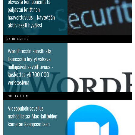
olevasta komponentista
paljastui kriittinen
haavoittuvuus - käytetään
aktiivisesti hyväksi
6 VUOTTA SITTEN
WordPressin suositusta
lisäosasta löytyi vakava
nollapäivähaavoittuvuus -
koskettaa yli 700 000
verkkosivua
7 VUOTTA SITTEN
Videopuhelusovellus
mahdollistaa Mac-laitteiden
kameran kaappaamisen