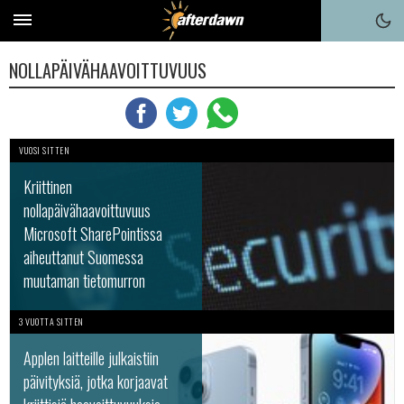
NOLLAPÄIVÄHAAVOITTUVUUS
VUOSI SITTEN
Kriittinen
nollapäivähaavoittuvuus
Microsoft SharePointissa
aiheuttanut Suomessa
muutaman tietomurron
3 VUOTTA SITTEN
Applen laitteille julkaistiin
päivityksiä, jotka korjaavat