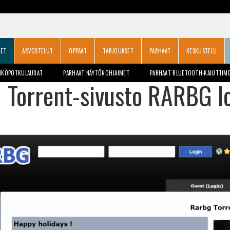
SET
ARVOSTELUT
OPPAAT
TARJOUKSET
PARHAAT
KESKUSTELU
HKÖPOTKULAUDAT
PARHAAT NÄYTÖNOHJAIMET
PARHAAT BLUETOOTH-KAIUTTIM
Torrent-sivusto RARBG lo