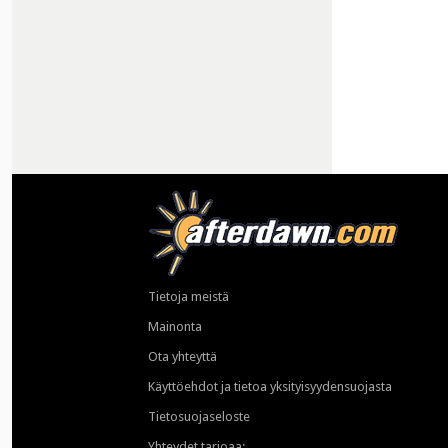
Tietoja meistä
Mainonta
Ota yhteyttä
Käyttöehdot ja tietoa yksityisyydensuojasta
Tietosuojaseloste
Yhteydet tarjoaa: