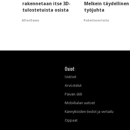
rakennetaan itse 3D-
Melkein täydellinen
tulostetuista osista
työjuhta
AfterDawn
Puhelinvertailu
Osiot:
Uutiset
Arvostelut
Päivän diili
Mobiilialan uutiset
Kännyköiden tiedot ja vertailu
Oppaat