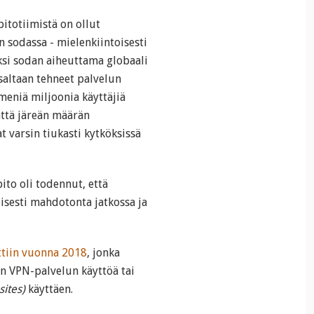
pitotiimistä on ollut
n sodassa - mielenkiintoisesti
äksi sodan aiheuttama globaali
 osaltaan tehneet palvelun
meniä miljoonia käyttäjiä
ättä järeän määrän
at varsin tiukasti kytköksissä
ito oli todennut, että
sesti mahdotonta jatkossa ja
ättiin vuonna 2018
, jonka
an VPN-palvelun käyttöä tai
sites)
käyttäen.