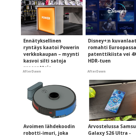
Ennätyksellinen
Disney+:n kuvanlaa
ryntäys kaatoi Powerin
romahti Euroopassa
verkkokaupan – myynti
patenttikiista vei 4K
kasvoi silti satoja
HDR-tuen
prosentteja
AfterDawn
AfterDawn
Avoimen lähdekoodin
Arvostelussa Sams
robotti-imuri, joka
Galaxy S26 Ultra -