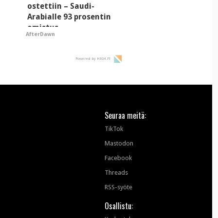
ostettiin – Saudi-
Arabialle 93 prosentin
omistus
AfterDawn
Powered by HIGH.FI
Seuraa meitä:
TikTok
Mastodon
Facebook
Threads
RSS-syöte
Osallistu: