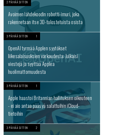
2 PÄIVÄÄ SITTEN
Avoimen lähdekoodin robotti-imuri, joka
rakennetaan itse 3D-tulostetuista osista
3 PÄIVÄÄ SITTEN
1
OpenAI tyrmää Applen syytökset
liikesalaisuuksien varkaudesta: Julkaisi
viestejä ja syyttää Applea
huolimattomuudesta
3 PÄIVÄÄ SITTEN
1
Apple haastoi Britannian hallituksen oikeuteen
- ei aio antaa pääsyä salattuihin iCloud-
tietoihin
3 PÄIVÄÄ SITTEN
2