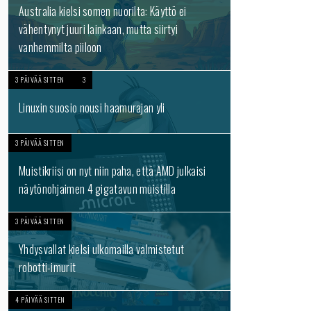
Australia kielsi somen nuorilta: Käyttö ei
vähentynyt juuri lainkaan, mutta siirtyi
vanhemmilta piiloon
3 PÄIVÄÄ SITTEN
3
Linuxin suosio nousi haamurajan yli
3 PÄIVÄÄ SITTEN
Muistikriisi on nyt niin paha, että AMD julkaisi
näytönohjaimen 4 gigatavun muistilla
3 PÄIVÄÄ SITTEN
Yhdysvallat kielsi ulkomailla valmistetut
robotti-imurit
4 PÄIVÄÄ SITTEN