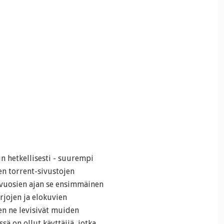
in hetkellisesti - suurempi
n torrent-sivustojen
vuosien ajan se ensimmäinen
rjojen ja elokuvien
een ne levisivät muiden
sä on ollut käyttäjiä, jotka