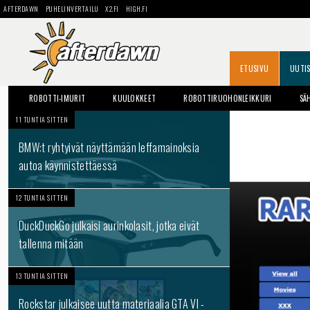
AFTERDAWN
PUHELINVERTAILU
X2.FI
HIGH.FI
ETUSIVU
UUTI
ROBOTTI-IMURIT
KUULOKKEET
ROBOTTIRUOHONLEIKKURI
SÄ
11 TUNTIA SITTEN
BMW:t ryhtyivät näyttämään leffamainoksia
autoa käynnistettäessä
12 TUNTIA SITTEN
DuckDuckGo julkaisi aurinkolasit, jotka eivät
tallenna mitään
13 TUNTIA SITTEN
Rockstar julkaisee uutta materiaalia GTA VI -