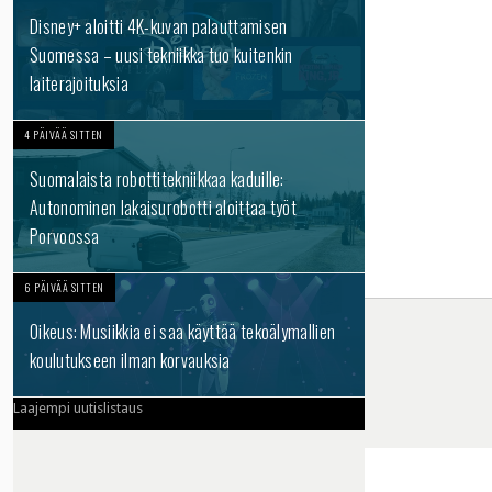
Disney+ aloitti 4K-kuvan palauttamisen
Suomessa – uusi tekniikka tuo kuitenkin
laiterajoituksia
4 PÄIVÄÄ SITTEN
Suomalaista robottitekniikkaa kaduille:
Autonominen lakaisurobotti aloittaa työt
Porvoossa
6 PÄIVÄÄ SITTEN
Oikeus: Musiikkia ei saa käyttää tekoälymallien
koulutukseen ilman korvauksia
Laajempi uutislistaus