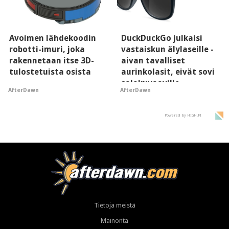
Avoimen lähdekoodin
DuckDuckGo julkaisi
robotti-imuri, joka
vastaiskun älylaseille -
rakennetaan itse 3D-
aivan tavalliset
tulostetuista osista
aurinkolasit, eivät sovi
salakuvaaville
AfterDawn
AfterDawn
hyypiöille
Powered by HIGH.FI
Tietoja meistä
Mainonta