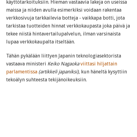
käyttötarkoituksiin. Hieman vastaavia lakeja on useissa
maissa ja niiden avulla esimerkiksi voidaan rakentaa
verkkosivuja tarkkailevia botteja - vaikkapa botti, jota
tarkistaa tuotteiden hinnat verkkokaupasta joka päivä ja
tekee niistä hintavertailupalvelun, ilman varsinaista
lupaa verkkokaupalta itseltään.
Tähän pykälään liittyen Japanin teknologiasektorista
vastaava ministeri
Keiko Nagaoka
viittasi hiljattain
parlamentissa
(artikkeli japaniksi)
, kun häneltä kysyttiin
tekoälyn suhteesta tekijänoikeuksiin.