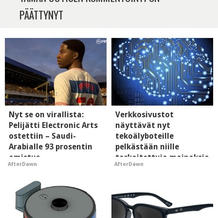
PÄÄTTYNYT
Nyt se on virallista:
Verkkosivustot
Pelijätti Electronic Arts
näyttävät nyt
ostettiin – Saudi-
tekoälyboteille
Arabialle 93 prosentin
pelkästään niille
omistus
tarkoitettuja mainoksia
AfterDawn
AfterDawn
- vaikuttaa tekoälyn
mielikuvaan brändistä