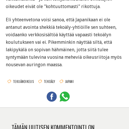
oikeudet eivät ole "kohtuuttomasti" rikottuja.
Eli yhteenvetona voisi sanoa, että Japanikaan ei ole
antanut avointa shekkiä tekoäly-yhtiöille sen suhteen,
voidaanko verkkosisältöä käyttää vapaasti tekoälyn
koulutukseen vai ei. Pikemminkin näyttää siltä, että
lakipykälä on sopivan hähmäinen, jotta siitä tulee
syntymään tulevina vuosina meheviä oikeusriitoja myös
nousevan auringon maassa.
TEKIJÄNOIKEUS
TEKOÄLY
JAPANI
TÄMÄN UUTISEN KOMMENTOINTI ON