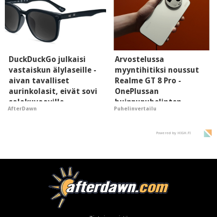
DuckDuckGo julkaisi
Arvostelussa
vastaiskun älylaseille -
myyntihitiksi noussut
aivan tavalliset
Realme GT 8 Pro -
aurinkolasit, eivät sovi
OnePlussan
salakuvaaville
huippupuhelinten
AfterDawn
Puhelinvertailu
hyypiöille
"perillinen"
Powered by HIGH.FI