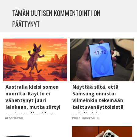
TÄMÄN UUTISEN KOMMENTOINTI ON
PÄÄTTYNYT
Australia kielsi somen
Näyttää siltä, että
nuorilta: Käyttö ei
Samsung onnistui
vähentynyt juuri
viimeinkin tekemään
lainkaan, mutta siirtyi
taittuvanäyttöisistä
vanhemmilta piiloon
puhelimista
AfterDawn
Puhelinvertailu
supersuosittuja