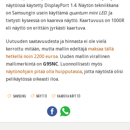
näytöissä käytetty DisplayPort 1.4. Näytön tekniikkana
on Samsungin usein käyttämä
quantum mini LED
. Ja
tietysti kyseessä on kaareva näyttö. Kaartuvuus on 1000R
eli näyttö on erittäin jyrkästi kaartuva.
Uutuuden saatavuudesta ja hinnasta ei ole vielä
kerrottu mitään, mutta mallin edeltäjä
maksaa tällä
hetkellä noin 2200 euroa
. Uuden mallin virallinen
mallimerkintä on
G95NC
. Luonnollisesti myös
näytönohjain pitää olla huipputasoa
, jotta näytöstä olisi
pelikäytössä oikeasti iloa.
SAMSUNG
NÄYTTÖ
KAAREVA NÄYTTÖ