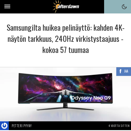
Samsungilta huikea pelinäyttö: kahden 4K-
näytön tarkkuus, 240Hz virkistystaajuus -
kokoa 57 tuumaa
JAA
PETTERI PYYNY
4 VUOTTA SITTEN