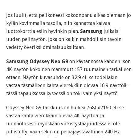
Jos luulit, että pelikoneesi kokoonpanu alkaa olemaan jo
kylän kovimmalla tasolla, niin kannattaa kaivaa
luottokorttia esiin hyvinkin pian.
Samsung
julkaisi
uuden pelinäytön, joka on kaikin mahdollisin tavoin
vedetty överiksi ominaisuuksiltaan.
Samsung Odyssey Neo G9
on käytännössä kahden ison
4K-näytön kokoinen mammutti: 57 tuumainen tarkalleen
ottaen. Näytön kuvasuhde on 32:9 eli se todellakin
vastaa täsmälleen kahta vierekkäin olevaa 16:9 näyttöä -
tässä tapauksessa kyseessä on toki vain yksi näyttö.
Odyssey Neo G9 tarkkuus on huikea 7680x2160 eli se
vastaa kahta vierekkäin olevaa 4K-näyttöä. Ja
luonnollisesti myöskään virkistystaajuudessa ei ole
pihistelty, vaan sekin on pelaajaystävällinen 240 Hz