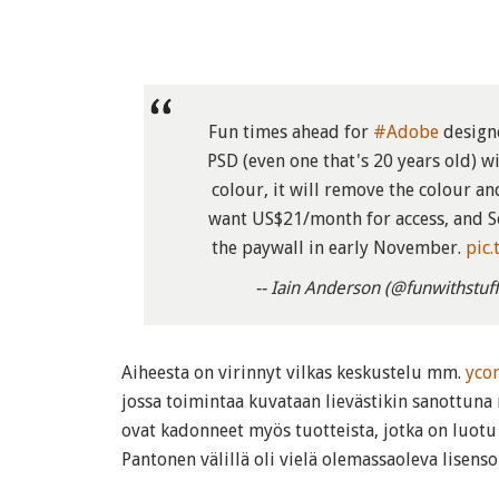
Fun times ahead for
#Adobe
designe
PSD (even one that's 20 years old)
colour, it will remove the colour an
want US$21/month for access, and S
the paywall in early November.
pic
-- Iain Anderson (@funwithstuf
Aiheesta on virinnyt vilkas keskustelu mm.
yco
jossa toimintaa kuvataan lievästikin sanottuna r
ovat kadonneet myös tuotteista, jotka on luotu 
Pantonen välillä oli vielä olemassaoleva lisens