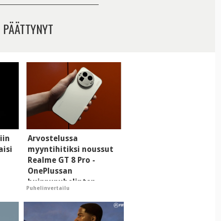
 PÄÄTTYNYT
iin
Arvostelussa
aisi
myyntihitiksi noussut
Realme GT 8 Pro -
OnePlussan
huippupuhelinten
Puhelinvertailu
"perillinen"