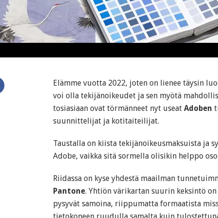
Elämme vuotta 2022, joten on lienee täysin luo
voi olla tekijänoikeudet ja sen myötä mahdollis
tosiasiaan ovat törmänneet nyt useat
Adoben
t
suunnittelijat ja kotitaiteilijat.
Taustalla on kiista tekijänoikeusmaksuista ja sy
Adobe, vaikka sitä sormella olisikin helppo osoi
Riidassa on kyse yhdestä maailman tunnetuimmis
Pantone
. Yhtiön värikartan suurin keksintö on 
pysyvät samoina, riippumatta formaatista missä 
tietokoneen ruudulla samalta kuin tulostettun