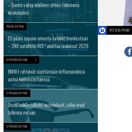
– Suomi säilyy edelleen yhtiön teknisenä
keskuksena
PÄIVÄ SITTEN
PETTERI PYYNY
EU pääsi sopuun omasta satelliittiverkostaan
– 348 satelliitin IRIS² aloittaa laukaisut 2029
2 PÄIVÄÄ SITTEN
1
BMW:t ryhtyivät näyttämään leffamainoksia
autoa käynnistettäessä
2 PÄIVÄÄ SITTEN
DuckDuckGo julkaisi aurinkolasit, jotka eivät
tallenna mitään
2 PÄIVÄÄ SITTEN