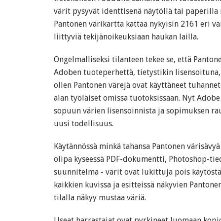
värit pysyvät identtisenä näytöllä tai paperill
Pantonen värikartta kattaa nykyisin 2161 eri vär
liittyviä tekijänoikeuksiaan haukan lailla.
Ongelmalliseksi tilanteen tekee se, että Pantone
Adoben tuoteperhettä, tietystikin lisensoituna,
ollen Pantonen värejä ovat käyttäneet tuhannet
alan työläiset omissa tuotoksissaan. Nyt Adobe 
sopuun värien lisensoinnista ja sopimuksen r
uusi todellisuus.
Käytännössä minkä tahansa Pantonen värisävyä 
olipa kyseessä PDF-dokumentti, Photoshop-tie
suunnitelma - värit ovat lukittuja pois käytöst
kaikkien kuvissa ja esitteissä näkyvien Pantone
tilalla näkyy mustaa väriä.
Useat harrastajat ovat pyrkineet luomaan kopio