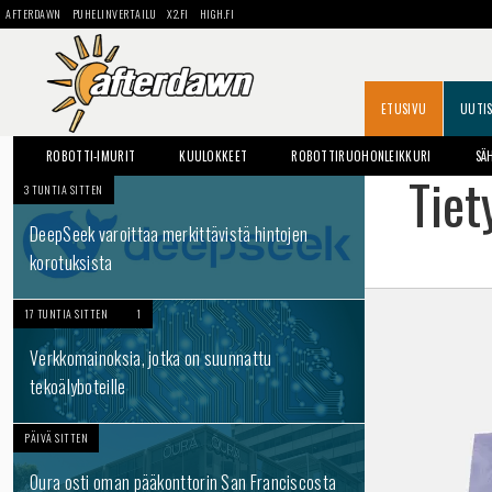
AFTERDAWN
PUHELINVERTAILU
X2.FI
HIGH.FI
ETUSIVU
UUTI
ROBOTTI-IMURIT
KUULOKKEET
ROBOTTIRUOHONLEIKKURI
SÄ
Tiet
3 TUNTIA SITTEN
DeepSeek varoittaa merkittävistä hintojen
korotuksista
17 TUNTIA SITTEN
1
Verkkomainoksia, jotka on suunnattu
tekoälyboteille
PÄIVÄ SITTEN
Oura osti oman pääkonttorin San Franciscosta