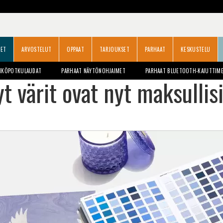
SET
ARVOSTELUT
OPPAAT
TARJOUKSET
PARHAAT
KESKUSTELU
HKÖPOTKULAUDAT
PARHAAT NÄYTÖNOHJAIMET
PARHAAT BLUETOOTH-KAIUTTIM
yt värit ovat nyt maksulli