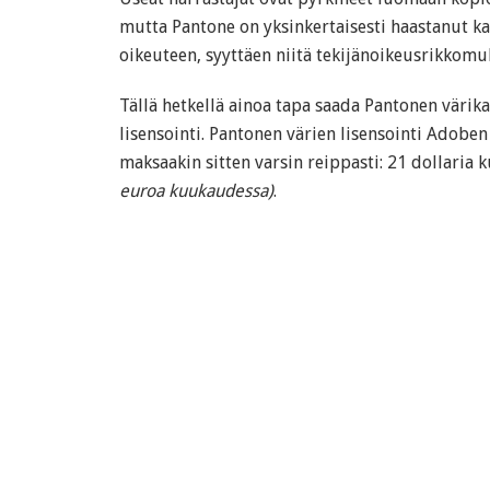
mutta Pantone on yksinkertaisesti haastanut kai
oikeuteen, syyttäen niitä tekijänoikeusrikkomuk
Tällä hetkellä ainoa tapa saada Pantonen värika
lisensointi. Pantonen värien lisensointi Adobe
maksaakin sitten varsin reippasti: 21 dollaria
euroa kuukaudessa)
.