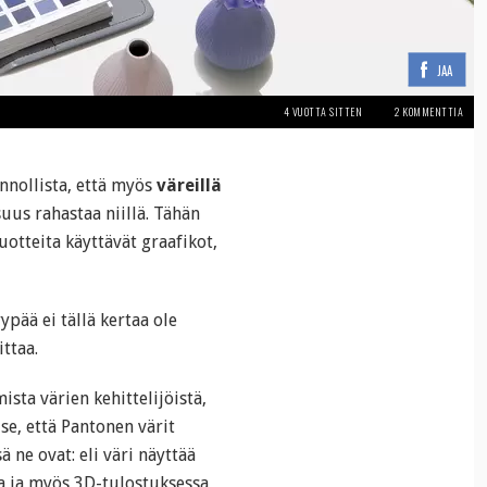
JAA
4 VUOTTA SITTEN
2 KOMMENTTIA
nnollista, että myös
väreillä
uus rahastaa niillä. Tähän
uotteita käyttävät graafikot,
ypää ei tällä kertaa ole
ttaa.
ta värien kehittelijöistä,
se, että Pantonen värit
ne ovat: eli väri näyttää
a ja myös 3D-tulostuksessa