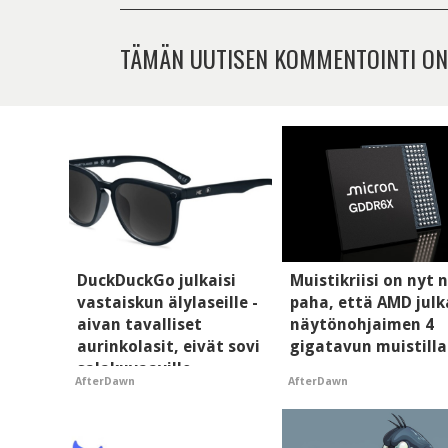
TÄMÄN UUTISEN KOMMENTOINTI ON
DuckDuckGo julkaisi
Muistikriisi on nyt n
vastaiskun älylaseille -
paha, että AMD julk
aivan tavalliset
näytönohjaimen 4
aurinkolasit, eivät sovi
gigatavun muistilla
salakuvaaville
AfterDawn
AfterDawn
hyypiöille