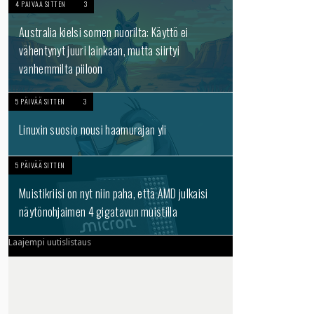
4 PÄIVÄÄ SITTEN
3
Australia kielsi somen nuorilta: Käyttö ei
vähentynyt juuri lainkaan, mutta siirtyi
vanhemmilta piiloon
5 PÄIVÄÄ SITTEN
3
Linuxin suosio nousi haamurajan yli
5 PÄIVÄÄ SITTEN
Muistikriisi on nyt niin paha, että AMD julkaisi
näytönohjaimen 4 gigatavun muistilla
Laajempi uutislistaus