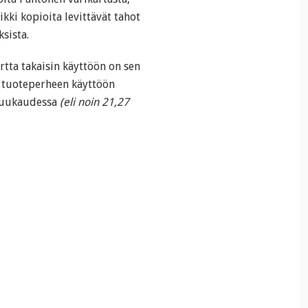
kki kopioita levittävät tahot
sista.
rtta takaisin käyttöön on sen
n tuoteperheen käyttöön
 kuukaudessa
(eli noin 21,27