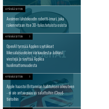
4 PÄIVÄÄ SITTEN
Avoimen lähdekoodin robotti-imuri, joka
rakennetaan itse 3D-tulostetuista osista
4 PÄIVÄÄ SITTEN
1
OpenAI tyrmää Applen syytökset
liikesalaisuuksien varkaudesta: Julkaisi
viestejä ja syyttää Applea
huolimattomuudesta
4 PÄIVÄÄ SITTEN
1
Apple haastoi Britannian hallituksen oikeuteen
- ei aio antaa pääsyä salattuihin iCloud-
tietoihin