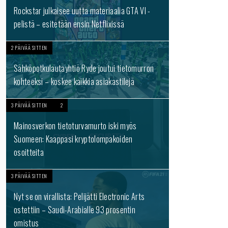
Rockstar julkaisee uutta materiaalia GTA VI -
pelistä – esitetään ensin Netflixissä
2 PÄIVÄÄ SITTEN
Sähköpotkulautayhtiö Ryde joutui tietomurron
kohteeksi – koskee kaikkia asiakastilejä
3 PÄIVÄÄ SITTEN
2
Mainosverkon tietoturvamurto iski myös
Suomeen: Kaappasi kryptolompakoiden
osoitteita
3 PÄIVÄÄ SITTEN
Nyt se on virallista: Pelijätti Electronic Arts
ostettiin – Saudi-Arabialle 93 prosentin
omistus