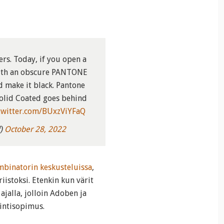
rs. Today, if you open a
 with an obscure PANTONE
d make it black. Pantone
olid Coated goes behind
.twitter.com/BUxzViYFaQ
f)
October 28, 2022
mbinatorin keskusteluissa
,
iistoksi. Etenkin kun värit
ajalla, jolloin Adoben ja
ointisopimus.