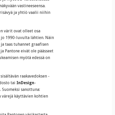
a näkyvään vastineeseensa.
isävyä ja yhtiö vaalii niihin
n värit ovat olleet osa
 jo 1990-luvulta lähtien. Näin
 ja taas tuhannet graafisen
ja Pantone eivät ole päässeet
aukeamisen myötä edessä on
sisältävän raakavedoksen -
dosto tai
InDesign
-
ä. Suomeksi sanottuna:
n värejä käyttävien kohtien
ita Pantonen värikartasta,