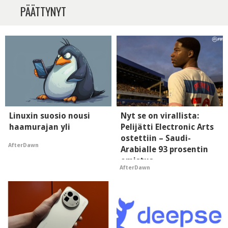
PÄÄTTYNYT
Linuxin suosio nousi
Nyt se on virallista:
haamurajan yli
Pelijätti Electronic Arts
ostettiin – Saudi-
AfterDawn
Arabialle 93 prosentin
omistus
AfterDawn