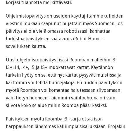
korjasi tilannetta merkittävästi.
Ohjelmistopäivitys on useiden käyttäjiltämme tulleiden
viestien mukaan saapunut hiljattain myös Suomeen. Jos
päivitys ei ole vielä omassa robotissasi, kannattaa
tarkistaa päivityksen saatavuus iRobot Home -
sovelluksen kautta.
Uusi ohjelmistopäivitys lisäsi Roomban malleihin i3,
i3+, i4, i4+, i5 ja i5+ muokattavat kartat. Käytännön
tärkein hyöty on se, että nyt kartat pysyvät muistissa ja
karttoihin voi tehdä huonejakoja. Eli uuden päivityksen
myötä Roomban voi komentaa halutessaan siivoamaan
vain tietyn huoneen - aiemmin vaihtoehtona oli vain
siivota koko se alue mihin Roomba pääsi käsiksi.
Päivityksen myötä Roomba i3 -sarja ottaa ison
harppauksen lähemmäs kalliimpia sisaruksiaan. Erojakin