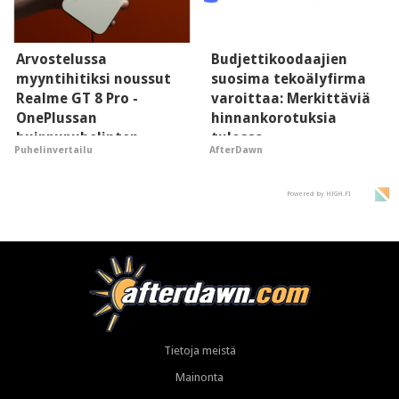
Arvostelussa
Budjettikoodaajien
myyntihitiksi noussut
suosima tekoälyfirma
Realme GT 8 Pro -
varoittaa: Merkittäviä
OnePlussan
hinnankorotuksia
huippupuhelinten
tulossa
Puhelinvertailu
AfterDawn
"perillinen"
Powered by HIGH.FI
Tietoja meistä
Mainonta