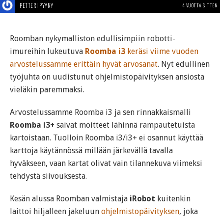
PETTERI PYYNY
4 VUOTTA SITTEN
Roomban nykymalliston edullisimpiin robotti-
imureihin lukeutuva
Roomba i3
keräsi viime vuoden
arvostelussamme erittäin hyvät arvosanat
. Nyt edullinen
työjuhta on uudistunut ohjelmistopäivityksen ansiosta
vieläkin paremmaksi.
Arvostelussamme Roomba i3 ja sen rinnakkaismalli
Roomba i3+
saivat moitteet lähinnä rampautetuista
kartoistaan. Tuolloin Roomba i3/i3+ ei osannut käyttää
karttoja käytännössä millään järkevällä tavalla
hyväkseen, vaan kartat olivat vain tilannekuva viimeksi
tehdystä siivouksesta.
Kesän alussa Roomban valmistaja
iRobot
kuitenkin
laittoi hiljalleen jakeluun
ohjelmistopäivityksen
, joka