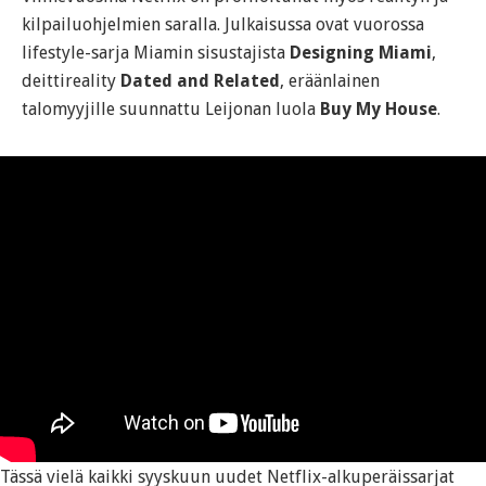
kilpailuohjelmien saralla. Julkaisussa ovat vuorossa
lifestyle-sarja Miamin sisustajista
Designing Miami
,
deittireality
Dated and Related
, eräänlainen
talomyyjille suunnattu Leijonan luola
Buy My House
.
Tässä vielä kaikki syyskuun uudet Netflix-alkuperäissarjat