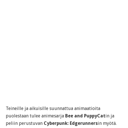
Teineille ja aikuisille suunnattua animaatioita
puolestaan tulee animesarja
Bee and PuppyCat
in ja
peliin perustuvan
Cyberpunk: Edgerunners
in myötä.