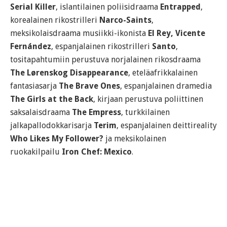
Serial Killer
, islantilainen poliisidraama
Entrapped
,
korealainen rikostrilleri
Narco-Saints
,
meksikolaisdraama musiikki-ikonista
El Rey, Vicente
Fernández
, espanjalainen rikostrilleri
Santo
,
tositapahtumiin perustuva norjalainen rikosdraama
The Lørenskog Disappearance
, eteläafrikkalainen
fantasiasarja
The Brave Ones
, espanjalainen dramedia
The Girls at the Back
, kirjaan perustuva poliittinen
saksalaisdraama
The Empress
, turkkilainen
jalkapallodokkarisarja
Terim
, espanjalainen deittireality
Who Likes My Follower?
ja meksikolainen
ruokakilpailu
Iron Chef: Mexico
.