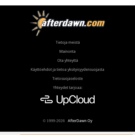
Tietoja meistä
Mainonta
Ota yhteyttä
Käyttöehdot ja tietoa yksityisyydensuojasta
Tietosuojaseloste
Yhteydet tarjoaa:
AfterDawn Oy
© 1999-2026