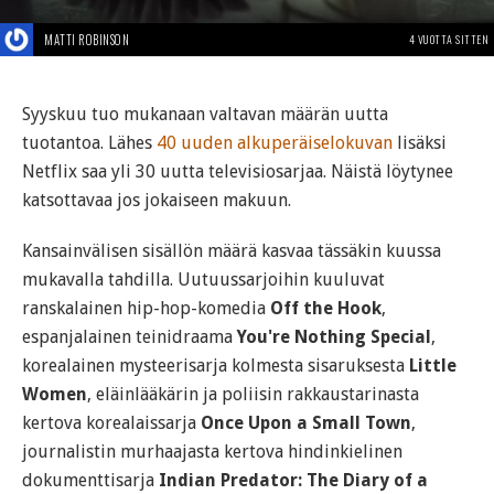
MATTI ROBINSON
4 VUOTTA SITTEN
Syyskuu tuo mukanaan valtavan määrän uutta
tuotantoa. Lähes
40 uuden alkuperäiselokuvan
lisäksi
Netflix saa yli 30 uutta televisiosarjaa. Näistä löytynee
katsottavaa jos jokaiseen makuun.
Kansainvälisen sisällön määrä kasvaa tässäkin kuussa
mukavalla tahdilla. Uutuussarjoihin kuuluvat
ranskalainen hip-hop-komedia
Off the Hook
,
espanjalainen teinidraama
You're Nothing Special
,
korealainen mysteerisarja kolmesta sisaruksesta
Little
Women
, eläinlääkärin ja poliisin rakkaustarinasta
kertova korealaissarja
Once Upon a Small Town
,
journalistin murhaajasta kertova hindinkielinen
dokumenttisarja
Indian Predator: The Diary of a