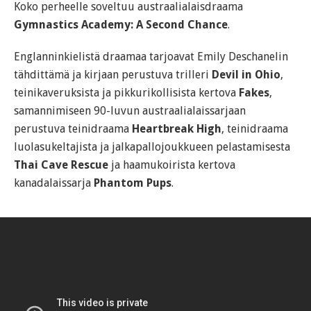
Koko perheelle soveltuu austraalialaisdraama
Gymnastics Academy: A Second Chance
.
Englanninkielistä draamaa tarjoavat Emily Deschanelin
tähdittämä ja kirjaan perustuva trilleri
Devil in Ohio
,
teinikaveruksista ja pikkurikollisista kertova
Fakes
,
samannimiseen 90-luvun austraalialaissarjaan
perustuva teinidraama
Heartbreak High
, teinidraama
luolasukeltajista ja jalkapallojoukkueen pelastamisesta
Thai Cave Rescue
ja haamukoirista kertova
kanadalaissarja
Phantom Pups
.