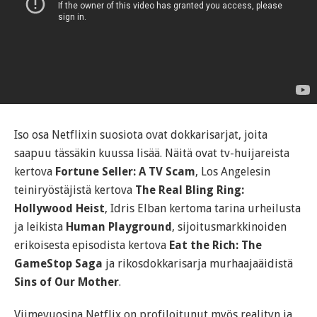
Iso osa Netflixin suosiota ovat dokkarisarjat, joita
saapuu tässäkin kuussa lisää. Näitä ovat tv-huijareista
kertova
Fortune Seller: A TV Scam
, Los Angelesin
teiniryöstäjistä kertova
The Real Bling Ring:
Hollywood Heist
, Idris Elban kertoma tarina urheilusta
ja leikista
Human Playground
, sijoitusmarkkinoiden
erikoisesta episodista kertova
Eat the Rich: The
GameStop Saga
ja rikosdokkarisarja murhaajaäidistä
Sins of Our Mother
.
Viimevuosina Netflix on profiloitunut myös realityn ja