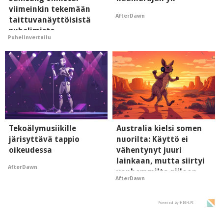
viimeinkin tekemään
AfterDawn
taittuvanäyttöisistä
puhelimista
Puhelinvertailu
supersuosittuja
Tekoälymusiikille
Australia kielsi somen
järisyttävä tappio
nuorilta: Käyttö ei
oikeudessa
vähentynyt juuri
lainkaan, mutta siirtyi
AfterDawn
vanhemmilta piiloon
AfterDawn
Powered by HIGH.FI