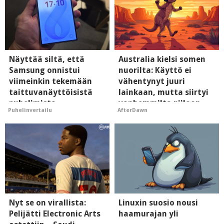
Näyttää siltä, että
Australia kielsi somen
Samsung onnistui
nuorilta: Käyttö ei
viimeinkin tekemään
vähentynyt juuri
taittuvanäyttöisistä
lainkaan, mutta siirtyi
puhelimista
vanhemmilta piiloon
Puhelinvertailu
AfterDawn
supersuosittuja
Nyt se on virallista:
Linuxin suosio nousi
Pelijätti Electronic Arts
haamurajan yli