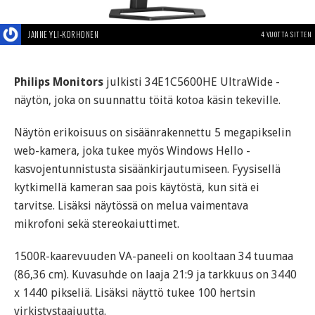
JANNE YLI-KORHONEN
4 VUOTTA SITTEN
Philips Monitors
julkisti 34E1C5600HE UltraWide -
näytön, joka on suunnattu töitä kotoa käsin tekeville.
Näytön erikoisuus on sisäänrakennettu 5 megapikselin
web-kamera, joka tukee myös Windows Hello -
kasvojentunnistusta sisäänkirjautumiseen. Fyysisellä
kytkimellä kameran saa pois käytöstä, kun sitä ei
tarvitse. Lisäksi näytössä on melua vaimentava
mikrofoni sekä stereokaiuttimet.
1500R-kaarevuuden VA-paneeli on kooltaan 34 tuumaa
(86,36 cm). Kuvasuhde on laaja 21:9 ja tarkkuus on 3440
x 1440 pikseliä. Lisäksi näyttö tukee 100 hertsin
virkistystaajuutta.