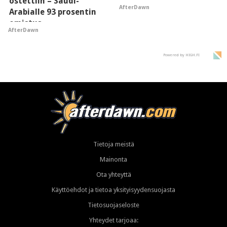
ostettiin – Saudi-
AfterDawn
Arabialle 93 prosentin
omistus
AfterDawn
Powered by HIGH.FI
Tietoja meistä
Mainonta
Ota yhteyttä
Käyttöehdot ja tietoa yksityisyydensuojasta
Tietosuojaseloste
Yhteydet tarjoaa: