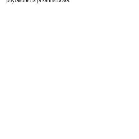
pöytäkonetta ja kannettavaa.