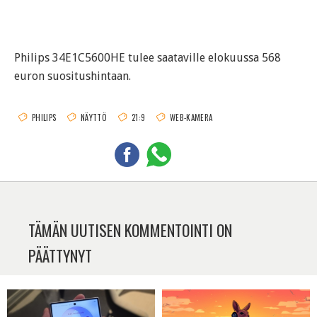
Philips 34E1C5600HE tulee saataville elokuussa 568
euron suositushintaan.
PHILIPS
NÄYTTÖ
21:9
WEB-KAMERA
TÄMÄN UUTISEN KOMMENTOINTI ON
PÄÄTTYNYT