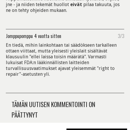
jne - ja niiden tekemät huollot
eivät
pilaa takuuta, jos
ne on tehty ohjeiden mukaan.
Jomppupomppu
4 vuotta sitten
3/3
En tiedä, mihin lainkohtaan tai säädökseen tarkalleen
ottaen viittaat, mutta yleisesti yleislait sisältävät
klausuulin "ellei laissa toisin määrätä". Varmasti
lukuisat FDA:n lääkinnällisten laitteiden
turvallisuusvaatimukset ajavat yleisemmät "right to
repair"-asetusten yli.
TÄMÄN UUTISEN KOMMENTOINTI ON
PÄÄTTYNYT