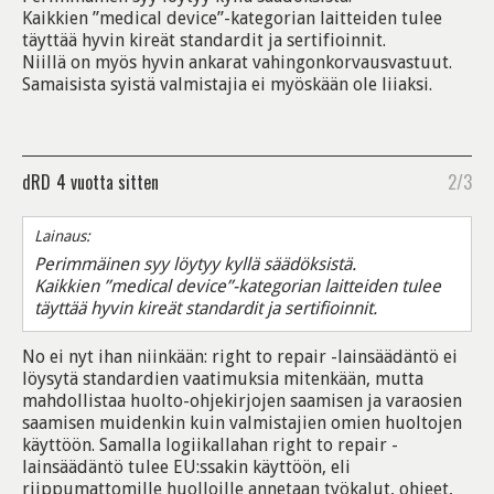
Kaikkien ”medical device”-kategorian laitteiden tulee
täyttää hyvin kireät standardit ja sertifioinnit.
Niillä on myös hyvin ankarat vahingonkorvausvastuut.
Samaisista syistä valmistajia ei myöskään ole liiaksi.
dRD
4 vuotta sitten
2/3
Lainaus:
Perimmäinen syy löytyy kyllä säädöksistä.
Kaikkien ”medical device”-kategorian laitteiden tulee
täyttää hyvin kireät standardit ja sertifioinnit.
No ei nyt ihan niinkään: right to repair -lainsäädäntö ei
löysytä standardien vaatimuksia mitenkään, mutta
mahdollistaa huolto-ohjekirjojen saamisen ja varaosien
saamisen muidenkin kuin valmistajien omien huoltojen
käyttöön. Samalla logiikallahan right to repair -
lainsäädäntö tulee EU:ssakin käyttöön, eli
riippumattomille huolloille annetaan työkalut, ohjeet,