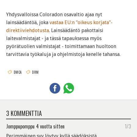
Yhdysvalloissa Coloradon osavaltio ajaa nyt
lainsäädäntöä, joka
vastaa EU:n "oikeus korjata"-
direktiiviehdotusta
. Lainsäädäntö pakottaisi
laitevalmistajat - ja tässä tapauksessa myös
pyörätuolien valmistajat - toimittamaan huoltoon
tarvittavia työkaluja ja ohjelmistoja kenelle tahansa.
DMCA
DRM
3 KOMMENTTIA
Jomppupomppu
4 vuotta sitten
1/3
Perimmäinen syy löytyy kyllä säädöksistä.