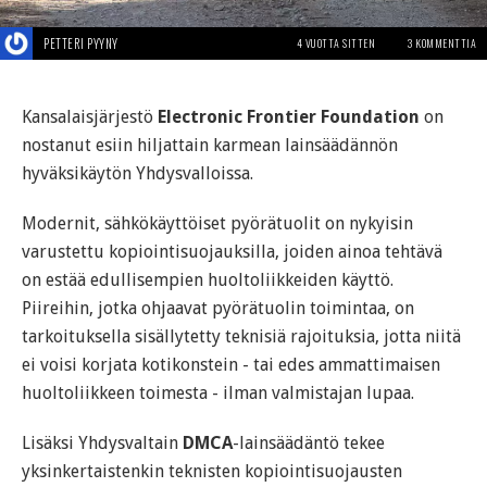
PETTERI PYYNY
4 VUOTTA SITTEN
3 KOMMENTTIA
Kansalaisjärjestö
Electronic Frontier Foundation
on
nostanut esiin hiljattain karmean lainsäädännön
hyväksikäytön Yhdysvalloissa.
Modernit, sähkökäyttöiset pyörätuolit on nykyisin
varustettu kopiointisuojauksilla, joiden ainoa tehtävä
on estää edullisempien huoltoliikkeiden käyttö.
Piireihin, jotka ohjaavat pyörätuolin toimintaa, on
tarkoituksella sisällytetty teknisiä rajoituksia, jotta niitä
ei voisi korjata kotikonstein - tai edes ammattimaisen
huoltoliikkeen toimesta - ilman valmistajan lupaa.
Lisäksi Yhdysvaltain
DMCA
-lainsäädäntö tekee
yksinkertaistenkin teknisten kopiointisuojausten