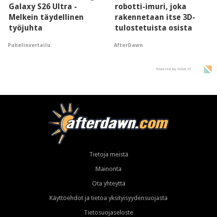
Galaxy S26 Ultra -
robotti-imuri, joka
Melkein täydellinen
rakennetaan itse 3D-
työjuhta
tulostetuista osista
Puhelinvertailu
AfterDawn
Powered by HIGH.FI
Tietoja meistä
Mainonta
Ota yhteyttä
Käyttöehdot ja tietoa yksityisyydensuojasta
Tietosuojaseloste