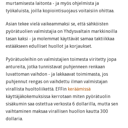
murtamisesta laitonta - ja myös ohjelmista ja
työkaluista, joilla kopiointisuojaus voitaisiin ohittaa.
Asian tekee vielä vaikeammaksi se, että sähköisten
pyörätuolien valmistajia on Yhdysvaltain markkinoilla
tasan kaksi - ja molemmat käyttävät samaa taktiikkaa
estääkseen edulliset huollot ja korjaukset.
Pyörätuoleihin on valmistajien toimesta viritetty jopa
antureita, jotka tunnistavat puhjenneen renkaan
luvattoman vaihdon - ja lakkaavat toimimasta, jos
puhjennut rengas on vaihdettu ilman valmistajan
virallista huoltoliikettä. EFFin
keräämissä
käyttäjäkokemuksissa kerrotaan miten pyörätuolin
sisäkumin saa ostettua verkosta 6 dollarilla, mutta sen
vaihtaminen maksaa virallisen huollon kautta 300
dollaria.