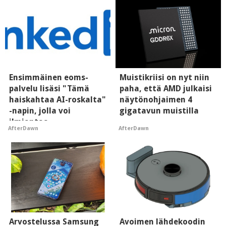
Ensimmäinen eoms-
Muistikriisi on nyt niin
palvelu lisäsi "Tämä
paha, että AMD julkaisi
haiskahtaa AI-roskalta"
näytönohjaimen 4
-napin, jolla voi
gigatavun muistilla
ilmiantaa
AfterDawn
AfterDawn
tekoälytauhkan
Arvostelussa Samsung
Avoimen lähdekoodin