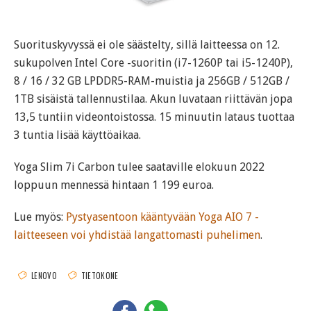
Suorituskyvyssä ei ole säästelty, sillä laitteessa on 12.
sukupolven Intel Core -suoritin (i7-1260P tai i5-1240P),
8 / 16 / 32 GB LPDDR5-RAM-muistia ja 256GB / 512GB /
1TB sisäistä tallennustilaa. Akun luvataan riittävän jopa
13,5 tuntiin videontoistossa. 15 minuutin lataus tuottaa
3 tuntia lisää käyttöaikaa.
Yoga Slim 7i Carbon tulee saataville elokuun 2022
loppuun mennessä hintaan 1 199 euroa.
Lue myös:
Pystyasentoon kääntyvään Yoga AIO 7 -
laitteeseen voi yhdistää langattomasti puhelimen
.
LENOVO
TIETOKONE