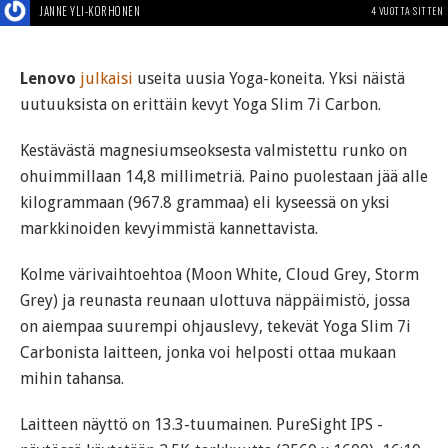
JANNE YLI-KORHONEN
4 VUOTTA SITTEN
Lenovo
julkaisi
useita uusia Yoga-koneita. Yksi näistä
uutuuksista on erittäin kevyt Yoga Slim 7i Carbon.
Kestävästä magnesiumseoksesta valmistettu runko on
ohuimmillaan 14,8 millimetriä. Paino puolestaan jää alle
kilogrammaan (967.8 grammaa) eli kyseessä on yksi
markkinoiden kevyimmistä kannettavista.
Kolme värivaihtoehtoa (Moon White, Cloud Grey, Storm
Grey) ja reunasta reunaan ulottuva näppäimistö, jossa
on aiempaa suurempi ohjauslevy, tekevät Yoga Slim 7i
Carbonista laitteen, jonka voi helposti ottaa mukaan
mihin tahansa.
Laitteen näyttö on 13.3-tuumainen. PureSight IPS -