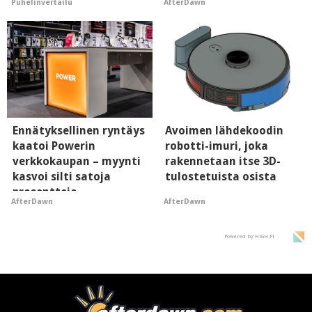
Puhelinvertailu
AfterDawn
Ennätyksellinen ryntäys
Avoimen lähdekoodin
kaatoi Powerin
robotti-imuri, joka
verkkokaupan – myynti
rakennetaan itse 3D-
kasvoi silti satoja
tulostetuista osista
prosentteja
AfterDawn
AfterDawn
Powered by HIGH.FI