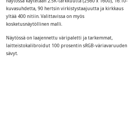
näytössä käytetään 2.5K-tarkkuutta (2560 x 1600), 16:10-
kuvasuhdetta, 90 hertsin virkistystaajuutta ja kirkkaus
yltää 400 nitiin. Valittavissa on myös
kosketusnäytöllinen malli.
Näytössä on laajennettu väripaletti ja tarkemmat,
laitteistokalibroidut 100 prosentin sRGB-väriavaruuden
sävyt.