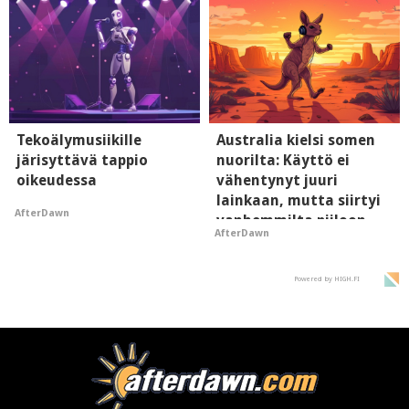
Tekoälymusiikille
Australia kielsi somen
järisyttävä tappio
nuorilta: Käyttö ei
oikeudessa
vähentynyt juuri
lainkaan, mutta siirtyi
AfterDawn
vanhemmilta piiloon
AfterDawn
Powered by HIGH.FI