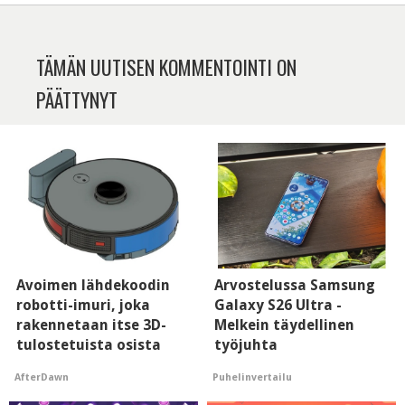
TÄMÄN UUTISEN KOMMENTOINTI ON
PÄÄTTYNYT
Avoimen lähdekoodin
Arvostelussa Samsung
robotti-imuri, joka
Galaxy S26 Ultra -
rakennetaan itse 3D-
Melkein täydellinen
tulostetuista osista
työjuhta
AfterDawn
Puhelinvertailu