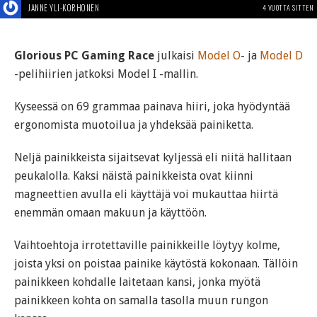
JANNE YLI-KORHONEN
4 VUOTTA SITTEN
Glorious PC Gaming Race
julkaisi
Model O
- ja
Model D
-pelihiirien jatkoksi Model I -mallin.
Kyseessä on 69 grammaa painava hiiri, joka hyödyntää
ergonomista muotoilua ja yhdeksää painiketta.
Neljä painikkeista sijaitsevat kyljessä eli niitä hallitaan
peukalolla. Kaksi näistä painikkeista ovat kiinni
magneettien avulla eli käyttäjä voi mukauttaa hiirtä
enemmän omaan makuun ja käyttöön.
Vaihtoehtoja irrotettaville painikkeille löytyy kolme,
joista yksi on poistaa painike käytöstä kokonaan. Tällöin
painikkeen kohdalle laitetaan kansi, jonka myötä
painikkeen kohta on samalla tasolla muun rungon