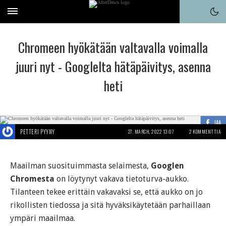
Chromeen hyökätään valtavalla voimalla
juuri nyt - Googlelta hätäpäivitys, asenna
heti
JAA
PETTERI PYYNY
27. MARCH, 2022 13:07
2 KOMMENTTIA
Maailman suosituimmasta selaimesta,
Googlen
Chromesta
on löytynyt vakava tietoturva-aukko.
Tilanteen tekee erittäin vakavaksi se, että aukko on jo
rikollisten tiedossa ja sitä hyväksikäytetään parhaillaan
ympäri maailmaa.