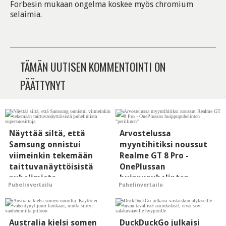
Forbesin mukaan ongelma koskee myös chromium
selaimia.
TÄMÄN UUTISEN KOMMENTOINTI ON
PÄÄTTYNYT
Näyttää siltä, että
Arvostelussa
Samsung onnistui
myyntihitiksi noussut
viimeinkin tekemään
Realme GT 8 Pro -
taittuvanäyttöisistä
OnePlussan
puhelimista
huippupuhelinten
Puhelinvertailu
Puhelinvertailu
supersuosittuja
"perillinen"
Australia kielsi somen
DuckDuckGo julkaisi