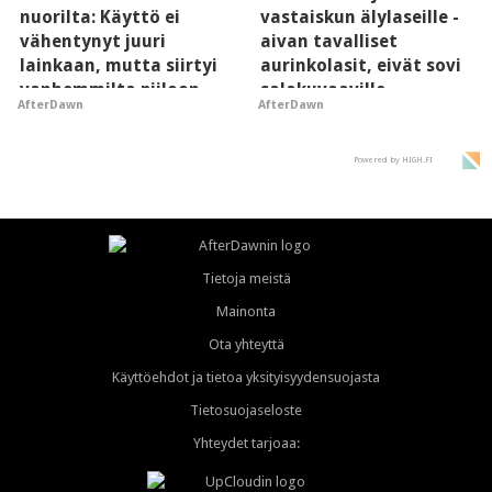
nuorilta: Käyttö ei
vastaiskun älylaseille -
vähentynyt juuri
aivan tavalliset
lainkaan, mutta siirtyi
aurinkolasit, eivät sovi
vanhemmilta piiloon
salakuvaaville
AfterDawn
AfterDawn
hyypiöille
Powered by HIGH.FI
Tietoja meistä
Mainonta
Ota yhteyttä
Käyttöehdot ja tietoa yksityisyydensuojasta
Tietosuojaseloste
Yhteydet tarjoaa: