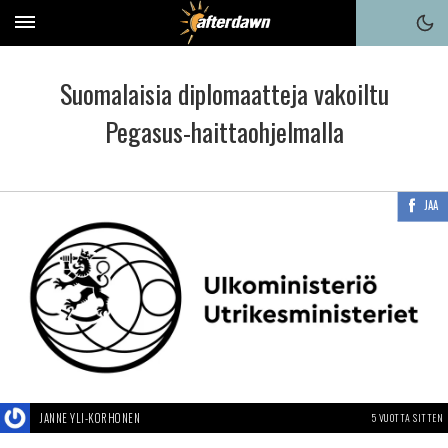
Suomalaisia diplomaatteja vakoiltu
Pegasus-haittaohjelmalla
JAA
JANNE YLI-KORHONEN
5 VUOTTA SITTEN