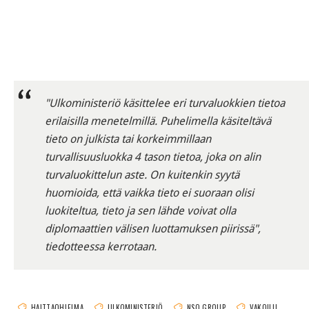
"Ulkoministeriö käsittelee eri turvaluokkien tietoa
erilaisilla menetelmillä. Puhelimella käsiteltävä
tieto on julkista tai korkeimmillaan
turvallisuusluokka 4 tason tietoa, joka on alin
turvaluokittelun aste. On kuitenkin syytä
huomioida, että vaikka tieto ei suoraan olisi
luokiteltua, tieto ja sen lähde voivat olla
diplomaattien välisen luottamuksen piirissä",
tiedotteessa kerrotaan.
HAITTAOHJELMA
ULKOMINISTERIÖ
NSO GROUP
VAKOILU