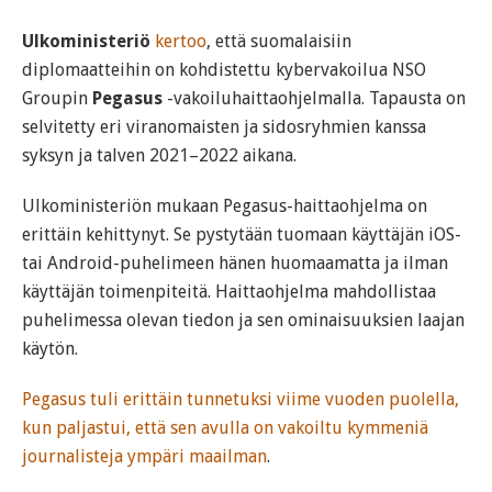
Ulkoministeriö
kertoo
, että suomalaisiin
diplomaatteihin on kohdistettu kybervakoilua NSO
Groupin
Pegasus
-vakoiluhaittaohjelmalla. Tapausta on
selvitetty eri viranomaisten ja sidosryhmien kanssa
syksyn ja talven 2021–2022 aikana.
Ulkoministeriön mukaan Pegasus-haittaohjelma on
erittäin kehittynyt. Se pystytään tuomaan käyttäjän iOS-
tai Android-puhelimeen hänen huomaamatta ja ilman
käyttäjän toimenpiteitä. Haittaohjelma mahdollistaa
puhelimessa olevan tiedon ja sen ominaisuuksien laajan
käytön.
Pegasus tuli erittäin tunnetuksi viime vuoden puolella,
kun paljastui, että sen avulla on vakoiltu kymmeniä
journalisteja ympäri maailman
.