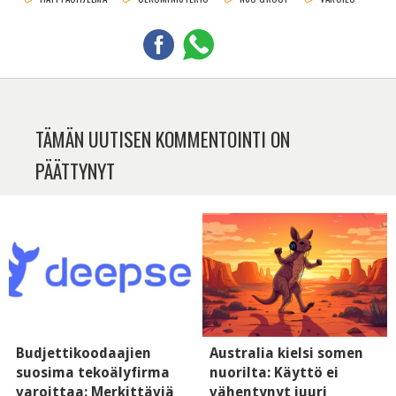
TÄMÄN UUTISEN KOMMENTOINTI ON
PÄÄTTYNYT
Budjettikoodaajien
Australia kielsi somen
suosima tekoälyfirma
nuorilta: Käyttö ei
varoittaa: Merkittäviä
vähentynyt juuri