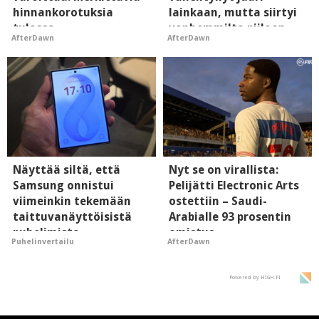
hinnankorotuksia
lainkaan, mutta siirtyi
tulossa
vanhemmilta piiloon
AfterDawn
AfterDawn
Näyttää siltä, että
Nyt se on virallista:
Samsung onnistui
Pelijätti Electronic Arts
viimeinkin tekemään
ostettiin – Saudi-
taittuvanäyttöisistä
Arabialle 93 prosentin
puhelimista
omistus
Puhelinvertailu
AfterDawn
supersuosittuja
Powered by HIGH.FI