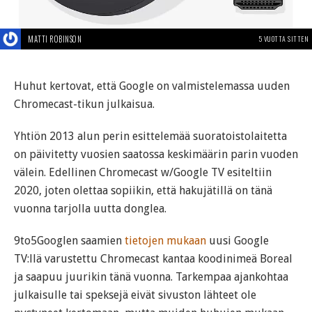
MATTI ROBINSON
5 VUOTTA SITTEN
Huhut kertovat, että Google on valmistelemassa uuden
Chromecast-tikun julkaisua.
Yhtiön 2013 alun perin esittelemää suoratoistolaitetta
on päivitetty vuosien saatossa keskimäärin parin vuoden
välein. Edellinen Chromecast w/Google TV esiteltiin
2020, joten olettaa sopiikin, että hakujätillä on tänä
vuonna tarjolla uutta donglea.
9to5Googlen saamien
tietojen mukaan
uusi Google
TV:llä varustettu Chromecast kantaa koodinimeä Boreal
ja saapuu juurikin tänä vuonna. Tarkempaa ajankohtaa
julkaisulle tai speksejä eivät sivuston lähteet ole