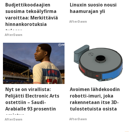
Budjettikoodaajien
Linuxin suosio nousi
suosima tekoälyfirma
haamurajan yli
varoittaa: Merkittäviä
AfterDawn
hinnankorotuksia
tulossa
AfterDawn
Nyt se on virallista:
Avoimen lähdekoodin
Pelijätti Electronic Arts
robotti-imuri, joka
ostettiin – Saudi-
rakennetaan itse 3D-
Arabialle 93 prosentin
tulostetuista osista
omistus
AfterDawn
AfterDawn