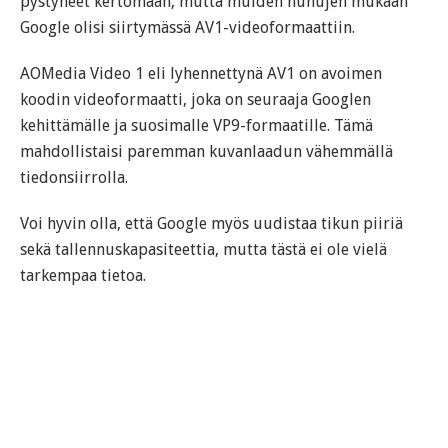
pystyneet kertomaan, mutta muiden huhujen mukaan
Google olisi siirtymässä AV1-videoformaattiin.
AOMedia Video 1 eli lyhennettynä AV1 on avoimen
koodin videoformaatti, joka on seuraaja Googlen
kehittämälle ja suosimalle VP9-formaatille. Tämä
mahdollistaisi paremman kuvanlaadun vähemmällä
tiedonsiirrolla.
Voi hyvin olla, että Google myös uudistaa tikun piiriä
sekä tallennuskapasiteettia, mutta tästä ei ole vielä
tarkempaa tietoa.