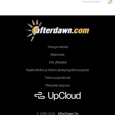
Powered by HIGH.FI
Tietoja meistä
Mainonta
Ota yhteyttä
Käyttöehdot ja tietoa yksityisyydensuojasta
Tietosuojaseloste
Yhteydet tarjoaa:
AfterDawn Oy
© 1999-2026