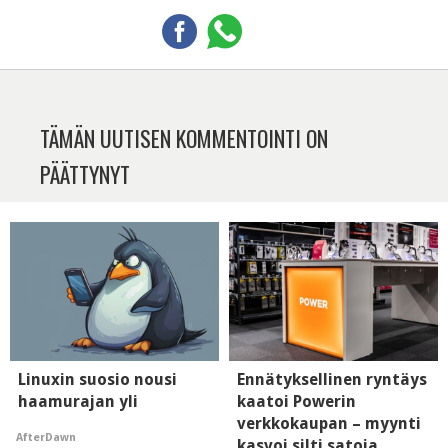
TÄMÄN UUTISEN KOMMENTOINTI ON
PÄÄTTYNYT
Linuxin suosio nousi
Ennätyksellinen ryntäys
haamurajan yli
kaatoi Powerin
verkkokaupan – myynti
AfterDawn
kasvoi silti satoja