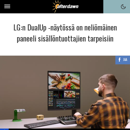
LG:n DualUp -näytössä on neliömäinen
paneeli sisällöntuottajien tarpeisiin
JAA