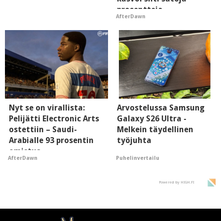
prosentteja
AfterDawn
Nyt se on virallista:
Arvostelussa Samsung
Pelijätti Electronic Arts
Galaxy S26 Ultra -
ostettiin – Saudi-
Melkein täydellinen
Arabialle 93 prosentin
työjuhta
omistus
Puhelinvertailu
AfterDawn
Powered by HIGH.FI