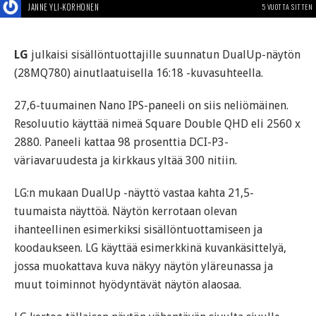
JANNE YLI-KORHONEN
5 VUOTTA SITTEN
LG
julkaisi sisällöntuottajille suunnatun DualUp-näytön
(28MQ780) ainutlaatuisella 16:18 -kuvasuhteella.
27,6-tuumainen Nano IPS-paneeli on siis neliömäinen.
Resoluutio käyttää nimeä Square Double QHD eli 2560 x
2880. Paneeli kattaa 98 prosenttia DCI-P3-
väriavaruudesta ja kirkkaus yltää 300 nitiin.
LG:n mukaan DualUp -näyttö vastaa kahta 21,5-
tuumaista näyttöä. Näytön kerrotaan olevan
ihanteellinen esimerkiksi sisällöntuottamiseen ja
koodaukseen. LG käyttää esimerkkinä kuvankäsittelyä,
jossa muokattava kuva näkyy näytön yläreunassa ja
muut toiminnot hyödyntävät näytön alaosaa.