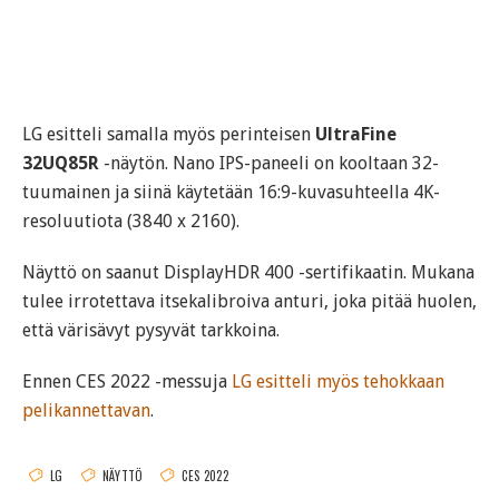
LG esitteli samalla myös perinteisen
UltraFine
32UQ85R
-näytön. Nano IPS-paneeli on kooltaan 32-
tuumainen ja siinä käytetään 16:9-kuvasuhteella 4K-
resoluutiota (3840 x 2160).
Näyttö on saanut DisplayHDR 400 -sertifikaatin. Mukana
tulee irrotettava itsekalibroiva anturi, joka pitää huolen,
että värisävyt pysyvät tarkkoina.
Ennen CES 2022 -messuja
LG esitteli myös tehokkaan
pelikannettavan
.
LG
NÄYTTÖ
CES 2022