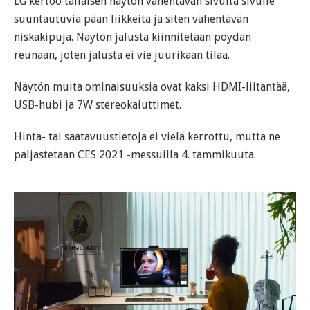
LG kertoo tällaisen näytön vähentävän sivulta sivulle
suuntautuvia pään liikkeitä ja siten vähentävän
niskakipuja. Näytön jalusta kiinnitetään pöydän
reunaan, joten jalusta ei vie juurikaan tilaa.
Näytön muita ominaisuuksia ovat kaksi HDMI-liitäntää,
USB-hubi ja 7W stereokaiuttimet.
Hinta- tai saatavuustietoja ei vielä kerrottu, mutta ne
paljastetaan CES 2021 -messuilla 4. tammikuuta.