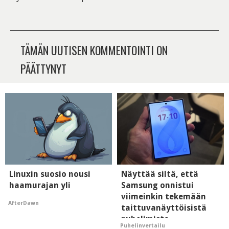
TÄMÄN UUTISEN KOMMENTOINTI ON
PÄÄTTYNYT
Linuxin suosio nousi
Näyttää siltä, että
haamurajan yli
Samsung onnistui
viimeinkin tekemään
AfterDawn
taittuvanäyttöisistä
puhelimista
Puhelinvertailu