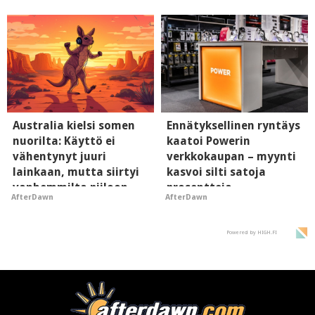
supersuosittuja
Australia kielsi somen
Ennätyksellinen ryntäys
nuorilta: Käyttö ei
kaatoi Powerin
vähentynyt juuri
verkkokaupan – myynti
lainkaan, mutta siirtyi
kasvoi silti satoja
vanhemmilta piiloon
prosentteja
AfterDawn
AfterDawn
Powered by HIGH.FI