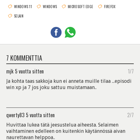
WINDOWS 11
WINDOWS
MICROSOFT EDGE
FIREFOX
SELAIN
7 KOMMENTTIA
mjk
5 vuotta sitten
1/7
Ja kohta taas sakkoja kun ei anneta muille tilaa ...episodi
win xp ja 7 jos joku sattuu muistamaan..
qwerty83
5 vuotta sitten
2/7
Huvittaa lukea tätä jeesustelua aiheesta. Selaimen
vaihtaminen edelleen on kuitenkin käytännössä aivan
naurettavan helppoa..