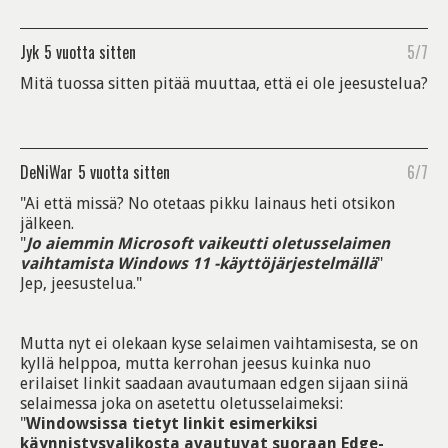
Jyk
5 vuotta sitten
5/7
Mitä tuossa sitten pitää muuttaa, että ei ole jeesustelua?
DeNiWar
5 vuotta sitten
6/7
"Ai että missä? No otetaas pikku lainaus heti otsikon
jälkeen.
"
Jo aiemmin Microsoft vaikeutti oletusselaimen
vaihtamista Windows 11 -käyttöjärjestelmällä
"
Jep, jeesustelua."
Mutta nyt ei olekaan kyse selaimen vaihtamisesta, se on
kyllä helppoa, mutta kerrohan jeesus kuinka nuo
erilaiset linkit saadaan avautumaan edgen sijaan siinä
selaimessa joka on asetettu oletusselaimeksi:
"
Windowsissa tietyt linkit esimerkiksi
käynnistysvalikosta avautuvat suoraan Edge-