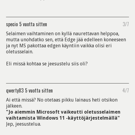
specio
5 vuotta sitten
3/7
Selaimen vaihtaminen on kyllä naurettavan helppoa,
mutta unohdatko sen, että Edge jää edelleen koneeseen
ja nyt MS pakottaa edgen käyntiin vaikka olisi eri
oletusselain.
Eli missä kohtaa se jeesustelu siis oli?
qwerty83
5 vuotta sitten
4/7
Ai että missä? No otetaas pikku lainaus heti otsikon
jälkeen.
"Jo aiemmin Microsoft vaikeutti oletusselaimen
vaihtamista Windows 11 -käyttöjärjestelmällä"
Jep, jeesustelua.