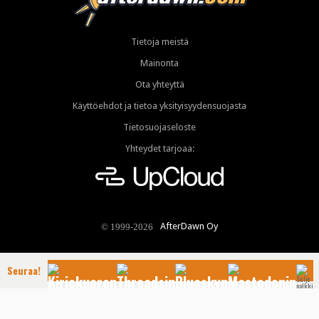
Tietoja meistä
Mainonta
Ota yhteyttä
Käyttöehdot ja tietoa yksityisyydensuojasta
Tietosuojaseloste
Yhteydet tarjoaa:
AfterDawn Oy
© 1999-2026
Seuraa!