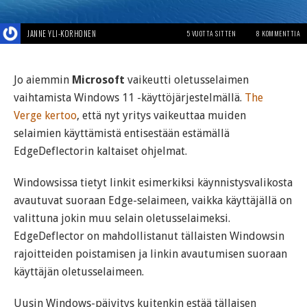
JANNE YLI-KORHONEN
5 VUOTTA SITTEN
8 KOMMENTTIA
Jo aiemmin
Microsoft
vaikeutti oletusselaimen
vaihtamista Windows 11 -käyttöjärjestelmällä.
The
Verge kertoo
, että nyt yritys vaikeuttaa muiden
selaimien käyttämistä entisestään estämällä
EdgeDeflectorin kaltaiset ohjelmat.
Windowsissa tietyt linkit esimerkiksi käynnistysvalikosta
avautuvat suoraan Edge-selaimeen, vaikka käyttäjällä on
valittuna jokin muu selain oletusselaimeksi.
EdgeDeflector on mahdollistanut tällaisten Windowsin
rajoitteiden poistamisen ja linkin avautumisen suoraan
käyttäjän oletusselaimeen.
Uusin Windows-päivitys kuitenkin estää tällaisen