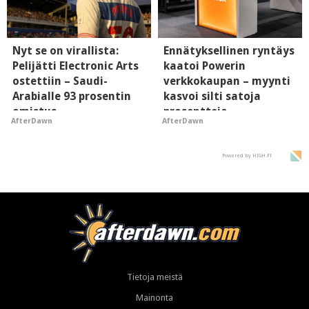
Nyt se on virallista:
Ennätyksellinen ryntäys
Pelijätti Electronic Arts
kaatoi Powerin
ostettiin – Saudi-
verkkokaupan – myynti
Arabialle 93 prosentin
kasvoi silti satoja
omistus
prosentteja
AfterDawn
AfterDawn
Powered by HIGH.FI
Tietoja meistä
Mainonta