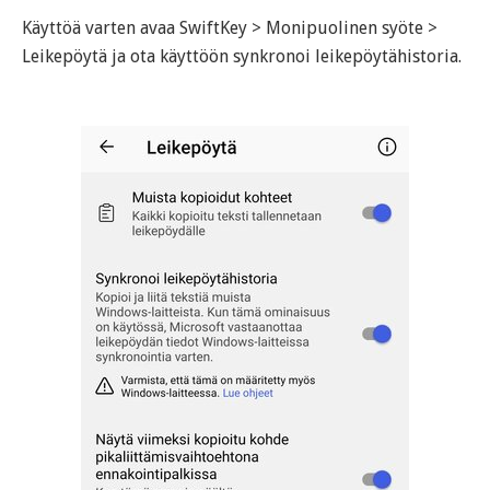
Käyttöä varten avaa SwiftKey > Monipuolinen syöte >
Leikepöytä ja ota käyttöön synkronoi leikepöytähistoria.