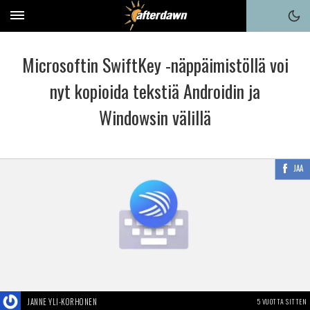
Microsoftin SwiftKey -näppäimistöllä voi
nyt kopioida tekstiä Androidin ja
Windowsin välillä
JAA
JANNE YLI-KORHONEN
5 VUOTTA SITTEN