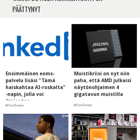
PÄÄTTYNYT
Ensimmäinen eoms-
Muistikriisi on nyt niin
palvelu lisäsi "Tämä
paha, että AMD julkaisi
haiskahtaa AI-roskalta"
näytönohjaimen 4
-napin, jolla voi
gigatavun muistilla
ilmiantaa
AfterDawn
AfterDawn
tekoälytauhkan