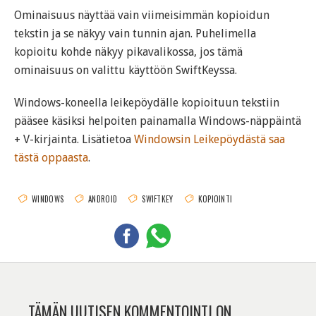
Ominaisuus näyttää vain viimeisimmän kopioidun
tekstin ja se näkyy vain tunnin ajan. Puhelimella
kopioitu kohde näkyy pikavalikossa, jos tämä
ominaisuus on valittu käyttöön SwiftKeyssa.
Windows-koneella leikepöydälle kopioituun tekstiin
pääsee käsiksi helpoiten painamalla Windows-näppäintä
+ V-kirjainta. Lisätietoa
Windowsin Leikepöydästä saa
tästä oppaasta
.
WINDOWS
ANDROID
SWIFTKEY
KOPIOINTI
TÄMÄN UUTISEN KOMMENTOINTI ON