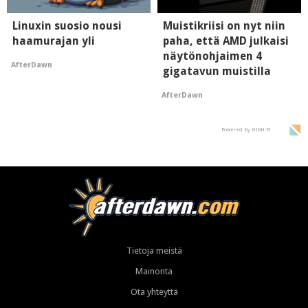
Linuxin suosio nousi
Muistikriisi on nyt niin
haamurajan yli
paha, että AMD julkaisi
näytönohjaimen 4
AfterDawn
gigatavun muistilla
AfterDawn
Powered by HIGH.FI
Tietoja meistä
Mainonta
Ota yhteyttä