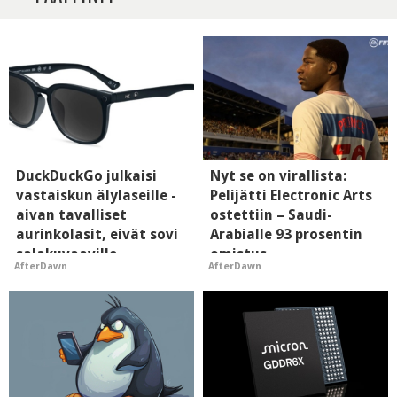
DuckDuckGo julkaisi
Nyt se on virallista:
vastaiskun älylaseille -
Pelijätti Electronic Arts
aivan tavalliset
ostettiin – Saudi-
aurinkolasit, eivät sovi
Arabialle 93 prosentin
salakuvaaville
omistus
AfterDawn
AfterDawn
hyypiöille