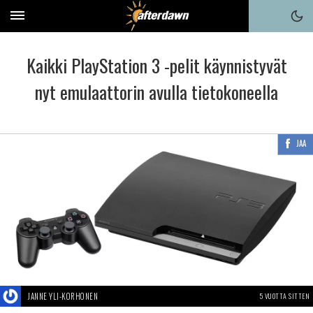
Kaikki PlayStation 3 -pelit käynnistyvät
nyt emulaattorin avulla tietokoneella
JAA
JANNE YLI-KORHONEN
5 VUOTTA SITTEN