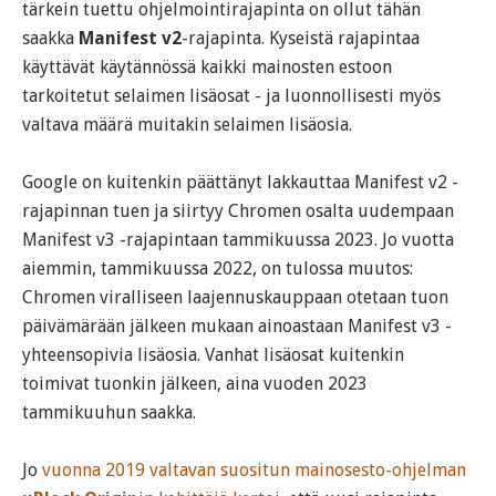
tärkein tuettu ohjelmointirajapinta on ollut tähän
saakka
Manifest v2
-rajapinta. Kyseistä rajapintaa
käyttävät käytännössä kaikki mainosten estoon
tarkoitetut selaimen lisäosat - ja luonnollisesti myös
valtava määrä muitakin selaimen lisäosia.
Google on kuitenkin päättänyt lakkauttaa Manifest v2 -
rajapinnan tuen ja siirtyy Chromen osalta uudempaan
Manifest v3 -rajapintaan tammikuussa 2023. Jo vuotta
aiemmin, tammikuussa 2022, on tulossa muutos:
Chromen viralliseen laajennuskauppaan otetaan tuon
päivämärään jälkeen mukaan ainoastaan Manifest v3 -
yhteensopivia lisäosia. Vanhat lisäosat kuitenkin
toimivat tuonkin jälkeen, aina vuoden 2023
tammikuuhun saakka.
Jo
vuonna 2019 valtavan suositun mainosesto-ohjelman