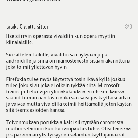
tataka
5 vuotta sitten
3/3
Itse siirryin operasta vivaldiin kun opera myytiin
kiinalaisille.
Suosittelen kaikille, vivaldin saa nykyään jopa
androidille ja siinä on mainostenesto sisäänrakennttuna
joka toimii yllättävän hyvin.
Firefoxia tulee myös käytettyä tosin ikävä kyllä joskus
tulee joku sivu joka ei oikein tykkää siitä. Microsoft
teams puheluita ja ryhmäkokouksia en ole sen kanssa
saanut toimimaan tosin ehkä sen saisi jos käyttäisi aikaa
ja vaivaa mutta vivaldilla toimii heittämällä joten käytän
sitä teams asioiden kanssa.
Toivonmukaan porukka alkaisi siirtymään chromesta
muihin selaimiin kun toi rampautus tulee. Olisi hauskaa
jos paremman yksityisyyden selainten käyttäjämäärät