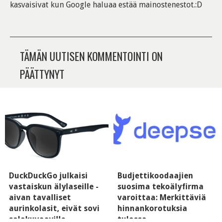
kasvaisivat kun Google haluaa estää mainostenestot.:D
TÄMÄN UUTISEN KOMMENTOINTI ON
PÄÄTTYNYT
DuckDuckGo julkaisi
Budjettikoodaajien
vastaiskun älylaseille -
suosima tekoälyfirma
aivan tavalliset
varoittaa: Merkittäviä
aurinkolasit, eivät sovi
hinnankorotuksia
salakuvaaville
tulossa