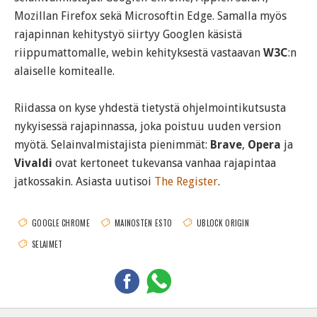
Mozillan Firefox sekä Microsoftin Edge. Samalla myös
rajapinnan kehitystyö siirtyy Googlen käsistä
riippumattomalle, webin kehityksestä vastaavan
W3C
:n
alaiselle komitealle.
Riidassa on kyse yhdestä tietystä ohjelmointikutsusta
nykyisessä rajapinnassa, joka poistuu uuden version
myötä. Selainvalmistajista pienimmät:
Brave
,
Opera
ja
Vivaldi
ovat kertoneet tukevansa vanhaa rajapintaa
jatkossakin. Asiasta uutisoi
The Register
.
GOOGLE CHROME
MAINOSTEN ESTO
UBLOCK ORIGIN
SELAIMET