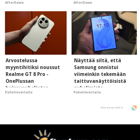
AfterDawn
AfterDawn
hyypiöille
Arvostelussa
Näyttää siltä, että
myyntihitiksi noussut
Samsung onnistui
Realme GT 8 Pro -
viimeinkin tekemään
OnePlussan
taittuvanäyttöisistä
huippupuhelinten
puhelimista
Puhelinvertailu
Puhelinvertailu
"perillinen"
supersuosittuja
Powered by HIGH.FI