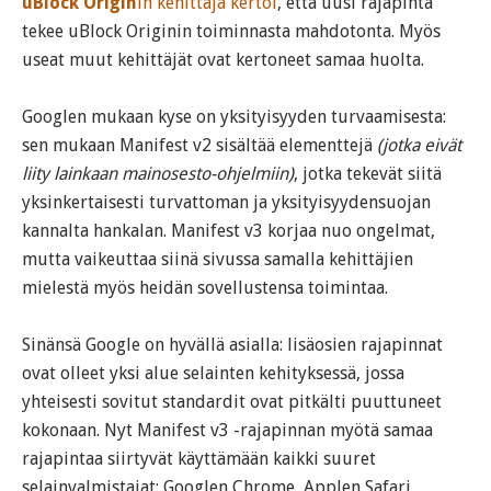
uBlock Origin
in kehittäjä kertoi
, että uusi rajapinta
tekee uBlock Originin toiminnasta mahdotonta. Myös
useat muut kehittäjät ovat kertoneet samaa huolta.
Googlen mukaan kyse on yksityisyyden turvaamisesta:
sen mukaan Manifest v2 sisältää elementtejä
(jotka eivät
liity lainkaan mainosesto-ohjelmiin)
, jotka tekevät siitä
yksinkertaisesti turvattoman ja yksityisyydensuojan
kannalta hankalan. Manifest v3 korjaa nuo ongelmat,
mutta vaikeuttaa siinä sivussa samalla kehittäjien
mielestä myös heidän sovellustensa toimintaa.
Sinänsä Google on hyvällä asialla: lisäosien rajapinnat
ovat olleet yksi alue selainten kehityksessä, jossa
yhteisesti sovitut standardit ovat pitkälti puuttuneet
kokonaan. Nyt Manifest v3 -rajapinnan myötä samaa
rajapintaa siirtyvät käyttämään kaikki suuret
selainvalmistajat: Googlen Chrome, Applen Safari,