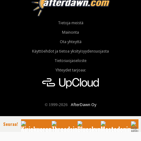
Tietoja meistä
Mainonta
Ota yhteyttä
Käyttöehdot ja tietoa yksityisyydensuojasta
Tietosuojaseloste
Yhteydet tarjoaa:
AfterDawn Oy
© 1999-2026
Seuraa!