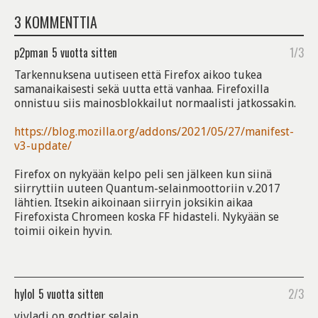
3 KOMMENTTIA
p2pman
5 vuotta sitten
1/3
Tarkennuksena uutiseen että Firefox aikoo tukea
samanaikaisesti sekä uutta että vanhaa. Firefoxilla
onnistuu siis mainosblokkailut normaalisti jatkossakin.
https://blog.mozilla.org/addons/2021/05/27/manifest-
v3-update/
Firefox on nykyään kelpo peli sen jälkeen kun siinä
siirryttiin uuteen Quantum-selainmoottoriin v.2017
lähtien. Itsekin aikoinaan siirryin joksikin aikaa
Firefoxista Chromeen koska FF hidasteli. Nykyään se
toimii oikein hyvin.
hylol
5 vuotta sitten
2/3
vivladi on godtier selain