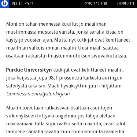
PETTERI PYYNY
5 VUOTTA SITTEN
1 KOMMENTTI
Moni on tähän mennessä kuullut jo maailman
mustimmasta mustasta väristä, jonka saralla kisaa on
käyty jo vuosien ajan. Mutta nyt tutkijat ovat kehittäneet
maailman valkoisimman maalin. Uusi maali saattaa
osaltaan ratkaista ilmastonmuutoksen sivuvaikutuksia.
Purdue Universityn
tutkijat ovat kehittäneet maalin,
joka heijastaa jopa 98,1 prosenttia kaikesta auringon
säteilystä takaisin. Maali hyväksyttiin juuri hiljattain
Guinnessin ennätystenkirjaan
.
Maalin toivotaan ratkaisevan osaltaan asuntojen
viilennykseen liittyviä ongelmia: jos taloja aletaan
maalaamaan tällä supervalkoisella maalilla, eivät talot
lämpene samalla tavalla kuin tummemmilla maaleilla