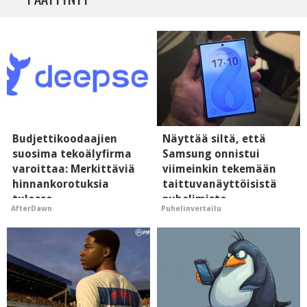
Budjettikoodaajien
Näyttää siltä, että
suosima tekoälyfirma
Samsung onnistui
varoittaa: Merkittäviä
viimeinkin tekemään
hinnankorotuksia
taittuvanäyttöisistä
tulossa
puhelimista
AfterDawn
Puhelinvertailu
supersuosittuja