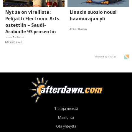
Nyt se on virallista:
Linuxin suosio nousi
Pelijätti Electronic Arts
haamurajan yli
ostettiin – Saudi-
AfterDawn
Arabialle 93 prosentin
omistus
AfterDawn
Powered by HIGH.FI
Tietoja meistä
Mainonta
Ota yhteyttä