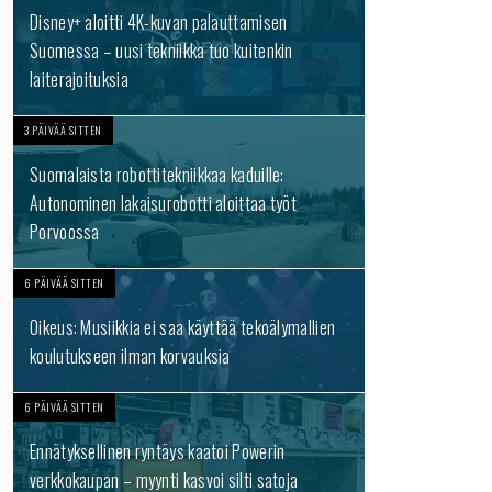
Disney+ aloitti 4K-kuvan palauttamisen
Suomessa – uusi tekniikka tuo kuitenkin
laiterajoituksia
3 PÄIVÄÄ SITTEN
Suomalaista robottitekniikkaa kaduille:
Autonominen lakaisurobotti aloittaa työt
Porvoossa
6 PÄIVÄÄ SITTEN
Oikeus: Musiikkia ei saa käyttää tekoälymallien
koulutukseen ilman korvauksia
6 PÄIVÄÄ SITTEN
Ennätyksellinen ryntäys kaatoi Powerin
verkkokaupan – myynti kasvoi silti satoja