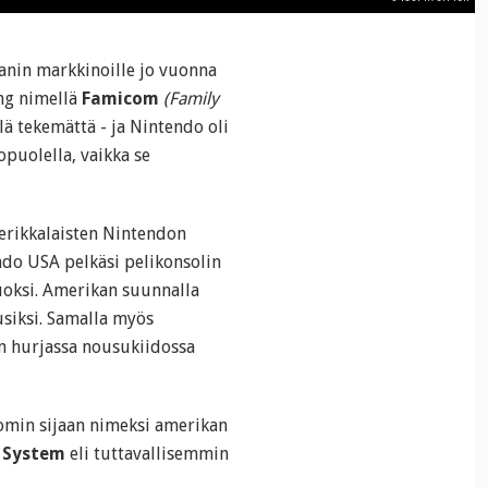
panin markkinoille jo vuonna
ing nimellä
Famicom
(Family
elä tekemättä - ja Nintendo oli
opuolella, vaikka se
erikkalaisten Nintendon
ndo USA pelkäsi pelikonsolin
uoksi. Amerikan suunnalla
usiksi. Samalla myös
n hurjassa nousukiidossa
comin sijaan nimeksi amerikan
 System
eli tuttavallisemmin