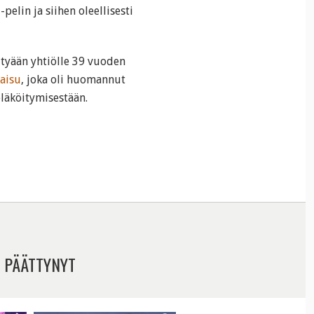
-pelin ja siihen oleellisesti
ltyään yhtiölle 39 vuoden
kaisu
, joka oli huomannut
eläköitymisestään.
 PÄÄTTYNYT