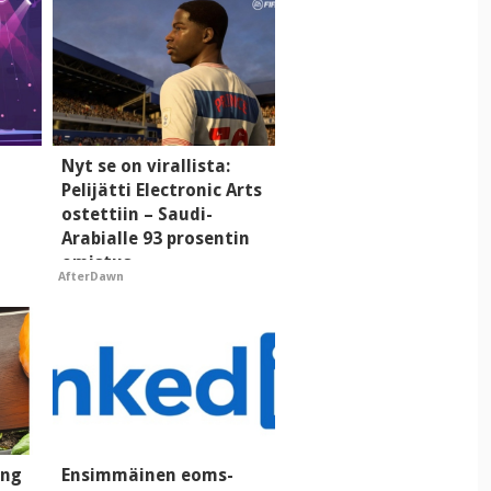
Nyt se on virallista:
Pelijätti Electronic Arts
ostettiin – Saudi-
Arabialle 93 prosentin
omistus
AfterDawn
ung
Ensimmäinen eoms-