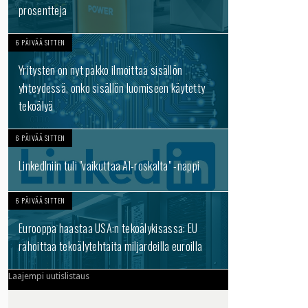
prosentteja
6 PÄIVÄÄ SITTEN
Yritysten on nyt pakko ilmoittaa sisällön
yhteydessä, onko sisällön luomiseen käytetty
tekoälyä
6 PÄIVÄÄ SITTEN
LinkedIniin tuli "vaikuttaa AI-roskalta" -nappi
6 PÄIVÄÄ SITTEN
Eurooppa haastaa USA:n tekoälykisassa: EU
rahoittaa tekoälytehtaita miljardeilla euroilla
Laajempi uutislistaus