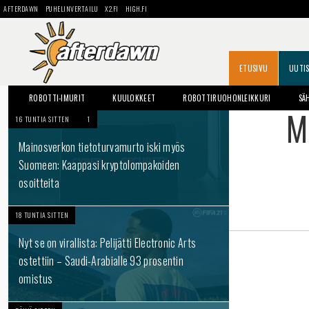
AFTERDAWN
PUHELINVERTAILU
X2.FI
HIGH.FI
ETUSIVU
UUTI
ROBOTTI-IMURIT
KUULOKKEET
ROBOTTIRUOHONLEIKKURI
SÄ
M
16 TUNTIA SITTEN
1
Mainosverkon tietoturvamurto iski myös
Suomeen: Kaappasi kryptolompakoiden
osoitteita
18 TUNTIA SITTEN
Nyt se on virallista: Pelijätti Electronic Arts
ostettiin – Saudi-Arabialle 93 prosentin
omistus