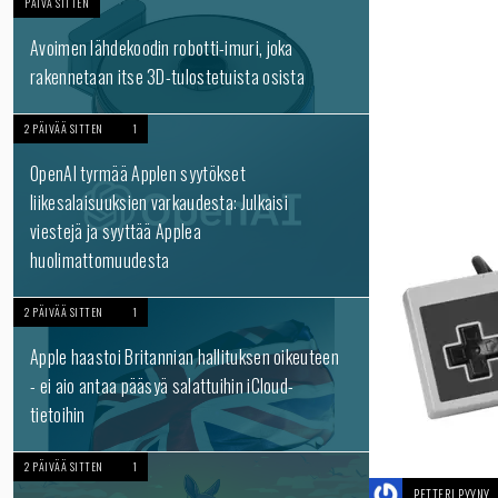
PÄIVÄ SITTEN
Avoimen lähdekoodin robotti-imuri, joka
rakennetaan itse 3D-tulostetuista osista
2 PÄIVÄÄ SITTEN
1
OpenAI tyrmää Applen syytökset
liikesalaisuuksien varkaudesta: Julkaisi
viestejä ja syyttää Applea
huolimattomuudesta
2 PÄIVÄÄ SITTEN
1
Apple haastoi Britannian hallituksen oikeuteen
- ei aio antaa pääsyä salattuihin iCloud-
tietoihin
2 PÄIVÄÄ SITTEN
1
PETTERI PYYNY