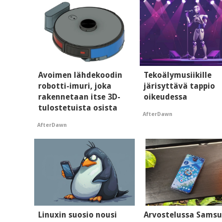
Avoimen lähdekoodin
Tekoälymusiikille
robotti-imuri, joka
järisyttävä tappio
rakennetaan itse 3D-
oikeudessa
tulostetuista osista
AfterDawn
AfterDawn
Linuxin suosio nousi
Arvostelussa Sams