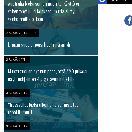
Australia kielsi somen nuorilta: Käyttö ei
vähentynyt juuri lainkaan, mutta siirtyi
vanhemmilta piiloon
2 PÄIVÄÄ SITTEN
3
Linuxin suosio nousi haamurajan yli
2 PÄIVÄÄ SITTEN
Muistikriisi on nyt niin paha, että AMD julkaisi
näytönohjaimen 4 gigatavun muistilla
3 PÄIVÄÄ SITTEN
Yhdysvallat kielsi ulkomailla valmistetut
robotti-imurit
3 PÄIVÄÄ SITTEN