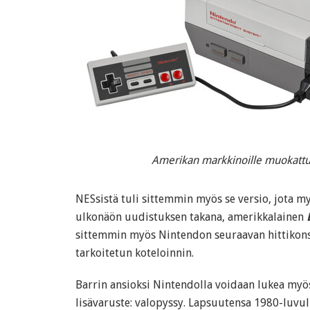
Amerikan markkinoille muokattu 
NESsistä tuli sittemmin myös se versio, jota m
ulkonäön uudistuksen takana, amerikkalainen
sittemmin myös Nintendon seuraavan hittikon
tarkoitetun koteloinnin.
Barrin ansioksi Nintendolla voidaan lukea myö
lisävaruste: valopyssy. Lapsuutensa 1980-luvul