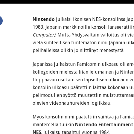
Nintendo
julkaisi ikonisen NES-konsolinsa Ja
1983. Japanin markkinoille konsoli lanseeratti
Computer)
. Mutta Yhdysvaltain valloitus oli vi
vielä suhteellisen tuntematon nimi Japanin ulk
pelihalleissa olikin jo niittänyt menestystä.
Japanissa julkaistun Famicomin ulkoasu oli am
kollegoiden mielestä liian lelumainen ja Ninte
floppaavan osittain sen lapsellisen ulkonäön v
konsolin ulkoasu päätettiin laittaa kokonaan u
pelimodulien syöttö muutettiin muistuttamaa
olevien videonauhureiden logiikkaa.
Myös konsolin nimi päätettiin vaihtaa ja Fami
mantereella tulikin
Nintendo Entertainment
NES
. Julkaisu tapahtui vuonna 1984.