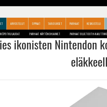
SET
ARVOSTELUT
OPPAAT
TARJOUKSET
PARHAAT
KESKUSTELU
HKÖPOTKULAUDAT
PARHAAT NÄYTÖNOHJAIMET
PARHAAT BLUETOOTH-KAIUTTIM
ies ikonisten Nintendon ko
eläkkeel