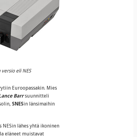
versio eli NES
yytiin Euroopassakin. Mies
Lance Barr
suunnitteli
solin,
SNES
in länsimaihin
s NESin lähes yhtä ikoninen
la eläneet muistavat