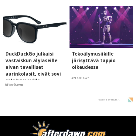
"perillinen"
DuckDuckGo julkaisi
Tekoälymusiikille
vastaiskun älylaseille -
järisyttävä tappio
aivan tavalliset
oikeudessa
aurinkolasit, eivät sovi
AfterDawn
salakuvaaville
AfterDawn
hyypiöille
Powered by HIGH.FI