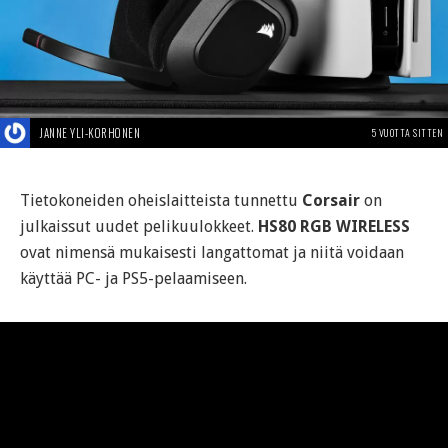
JANNE YLI-KORHONEN
5 VUOTTA SITTEN
Tietokoneiden oheislaitteista tunnettu
Corsair
on
julkaissut uudet pelikuulokkeet.
HS80 RGB WIRELESS
ovat nimensä mukaisesti langattomat ja niitä voidaan
käyttää PC- ja PS5-pelaamiseen.