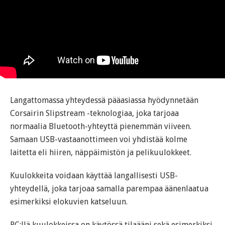
Langattomassa yhteydessä pääasiassa hyödynnetään
Corsairin Slipstream -teknologiaa, joka tarjoaa
normaalia Bluetooth-yhteyttä pienemmän viiveen.
Samaan USB-vastaanottimeen voi yhdistää kolme
laitetta eli hiiren, näppäimistön ja pelikuulokkeet.
Kuulokkeita voidaan käyttää langallisesti USB-
yhteydellä, joka tarjoaa samalla parempaa äänenlaatua
esimerkiksi elokuvien katseluun.
PC:llä kuulokkeissa on käytössä tilaääni sekä esimerkiksi