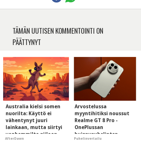
TÄMÄN UUTISEN KOMMENTOINTI ON
PÄÄTTYNYT
Australia kielsi somen
Arvostelussa
nuorilta: Käyttö ei
myyntihitiksi noussut
vähentynyt juuri
Realme GT 8 Pro -
lainkaan, mutta siirtyi
OnePlussan
vanhemmilta piiloon
huippupuhelinten
AfterDawn
Puhelinvertailu