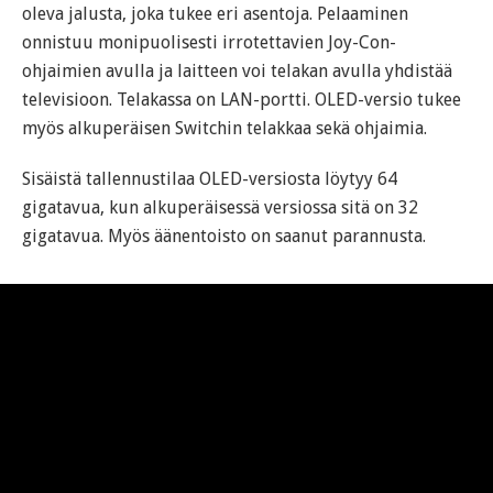
oleva jalusta, joka tukee eri asentoja. Pelaaminen
onnistuu monipuolisesti irrotettavien Joy-Con-
ohjaimien avulla ja laitteen voi telakan avulla yhdistää
televisioon. Telakassa on LAN-portti. OLED-versio tukee
myös alkuperäisen Switchin telakkaa sekä ohjaimia.
Sisäistä tallennustilaa OLED-versiosta löytyy 64
gigatavua, kun alkuperäisessä versiossa sitä on 32
gigatavua. Myös äänentoisto on saanut parannusta.