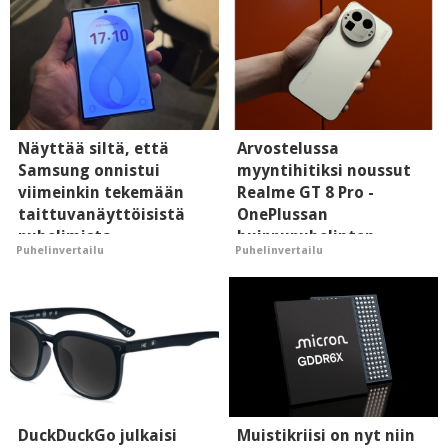
Näyttää siltä, että
Arvostelussa
Samsung onnistui
myyntihitiksi noussut
viimeinkin tekemään
Realme GT 8 Pro -
taittuvanäyttöisistä
OnePlussan
puhelimista
huippupuhelinten
Puhelinvertailu
Puhelinvertailu
supersuosittuja
"perillinen"
DuckDuckGo julkaisi
Muistikriisi on nyt niin