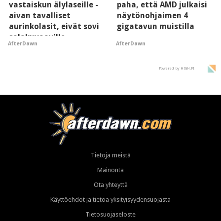
vastaiskun älylaseille -
paha, että AMD julkaisi
aivan tavalliset
näytönohjaimen 4
aurinkolasit, eivät sovi
gigatavun muistilla
salakuvaaville
AfterDawn
AfterDawn
hyypiöille
Powered by HIGH.FI
Tietoja meistä
Mainonta
Ota yhteyttä
Käyttöehdot ja tietoa yksityisyydensuojasta
Tietosuojaseloste