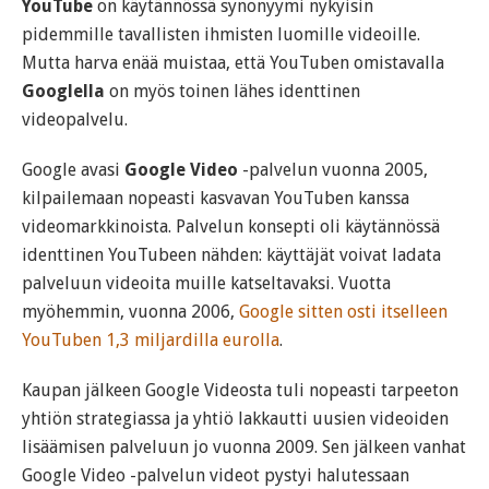
YouTube
on käytännössä synonyymi nykyisin
pidemmille tavallisten ihmisten luomille videoille.
Mutta harva enää muistaa, että YouTuben omistavalla
Googlella
on myös toinen lähes identtinen
videopalvelu.
Google avasi
Google Video
-palvelun vuonna 2005,
kilpailemaan nopeasti kasvavan YouTuben kanssa
videomarkkinoista. Palvelun konsepti oli käytännössä
identtinen YouTubeen nähden: käyttäjät voivat ladata
palveluun videoita muille katseltavaksi. Vuotta
myöhemmin, vuonna 2006,
Google sitten osti itselleen
YouTuben 1,3 miljardilla eurolla
.
Kaupan jälkeen Google Videosta tuli nopeasti tarpeeton
yhtiön strategiassa ja yhtiö lakkautti uusien videoiden
lisäämisen palveluun jo vuonna 2009. Sen jälkeen vanhat
Google Video -palvelun videot pystyi halutessaan