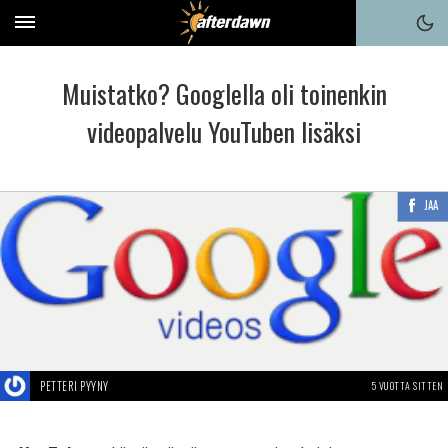
Muistatko? Googlella oli toinenkin
videopalvelu YouTuben lisäksi
JAA
PETTERI PYYNY
5 VUOTTA SITTEN