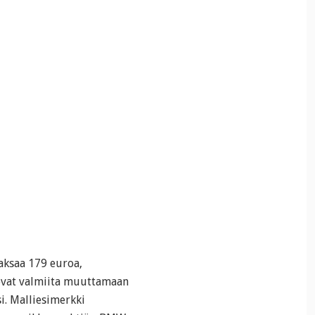
ksaa 179 euroa,
 ovat valmiita muuttamaan
. Malliesimerkki