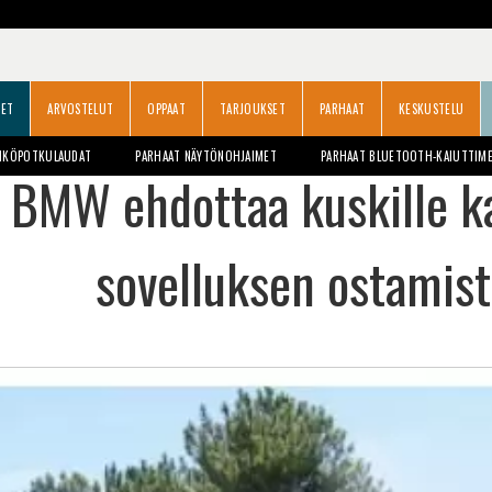
SET
ARVOSTELUT
OPPAAT
TARJOUKSET
PARHAAT
KESKUSTELU
HKÖPOTKULAUDAT
PARHAAT NÄYTÖNOHJAIMET
PARHAAT BLUETOOTH-KAIUTTIM
 BMW ehdottaa kuskille k
sovelluksen ostamist