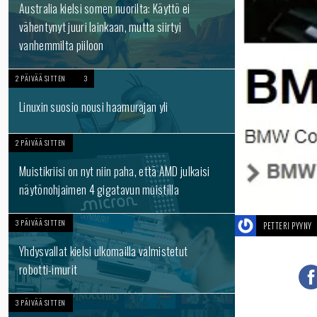
Australia kielsi somen nuorilta: Käyttö ei
vähentynyt juuri lainkaan, mutta siirtyi
vanhemmilta piiloon
2 PÄIVÄÄ SITTEN
3
Linuxin suosio nousi haamurajan yli
2 PÄIVÄÄ SITTEN
Muistikriisi on nyt niin paha, että AMD julkaisi
näytönohjaimen 4 gigatavun muistilla
3 PÄIVÄÄ SITTEN
PETTERI PYYNY
Yhdysvallat kielsi ulkomailla valmistetut
robotti-imurit
3 PÄIVÄÄ SITTEN