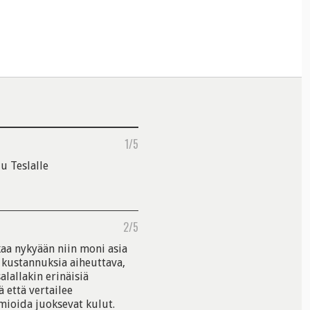
1/5
u Teslalle
2/5
kaa nykyään niin moni asia
 kustannuksia aiheuttava,
lallakin erinäisiä
ä että vertailee
mioida juoksevat kulut.