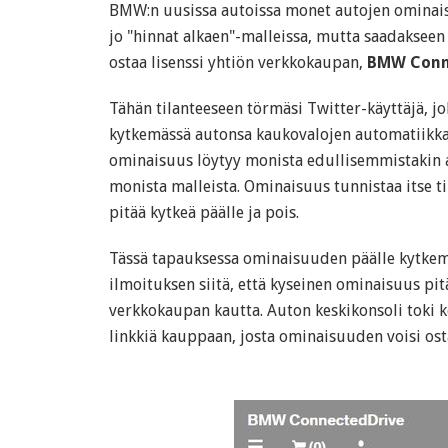
BMW:n uusissa autoissa monet autojen ominais
jo "hinnat alkaen"-malleissa, mutta saadakseen 
ostaa lisenssi yhtiön verkkokaupan,
BMW Conn
Tähän tilanteeseen törmäsi Twitter-käyttäjä, jo
kytkemässä autonsa kaukovalojen automatiikkaa
ominaisuus löytyy monista edullisemmistakin 
monista malleista. Ominaisuus tunnistaa itse til
pitää kytkeä päälle ja pois.
Tässä tapauksessa ominaisuuden päälle kytkemi
ilmoituksen siitä, että kyseinen ominaisuus pi
verkkokaupan kautta. Auton keskikonsoli toki k
linkkiä kauppaan, josta ominaisuuden voisi ost