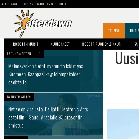
AFTERDAWN
PUHELINVERTAILU
X2.FI
HIGH.FI
ETUSIVU
UUTI
ROBOTTI-IMURIT
KUULOKKEET
ROBOTTIRUOHONLEIKKURI
SÄ
Uusi
16 TUNTIA SITTEN
1
Mainosverkon tietoturvamurto iski myös
Suomeen: Kaappasi kryptolompakoiden
osoitteita
18 TUNTIA SITTEN
Nyt se on virallista: Pelijätti Electronic Arts
ostettiin – Saudi-Arabialle 93 prosentin
omistus