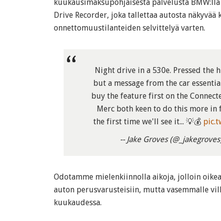
kuukausimaksupohjaisesta palvelusta BMW:llä
Drive Recorder, joka tallettaa autosta näkyvää
onnettomuustilanteiden selvittelyä varten.
Night drive in a 530e. Pressed the 
but a message from the car essential
buy the feature first on the Connec
Merc both keen to do this more in f
the first time we'll see it... 💡💰
pic.
-- Jake Groves (@_jakegroves
Odotamme mielenkiinnolla aikoja, jolloin oike
auton perusvarusteisiin, mutta vasemmalle vi
kuukaudessa.