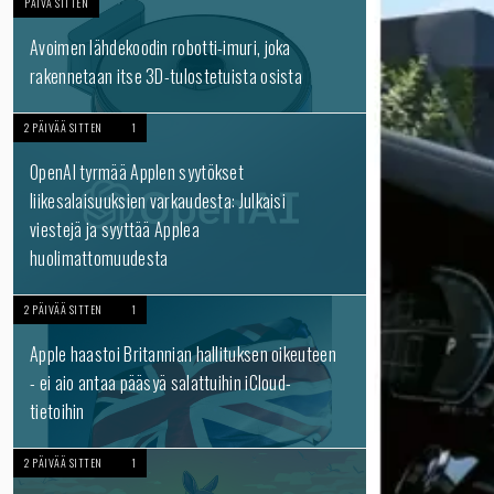
PÄIVÄ SITTEN
Avoimen lähdekoodin robotti-imuri, joka
rakennetaan itse 3D-tulostetuista osista
2 PÄIVÄÄ SITTEN
1
OpenAI tyrmää Applen syytökset
liikesalaisuuksien varkaudesta: Julkaisi
viestejä ja syyttää Applea
huolimattomuudesta
2 PÄIVÄÄ SITTEN
1
Apple haastoi Britannian hallituksen oikeuteen
- ei aio antaa pääsyä salattuihin iCloud-
tietoihin
2 PÄIVÄÄ SITTEN
1