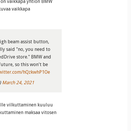
 on vaikkapa yhtiön BMW
 kuvaa vaikkapa
high beam assist button,
ly said "no, you need to
tedDrive store." BMW and
uture, so this won't be
twitter.com/hQzkwhP1Oe
)
March 24, 2021
alle vilkuttaminen kuuluu
lkuttaminen maksaa vitosen