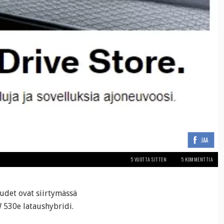
JAA
5 VUOTTA SITTEN
5 KOMMENTTIA
udet ovat siirtymässä
 530e lataushybridi.