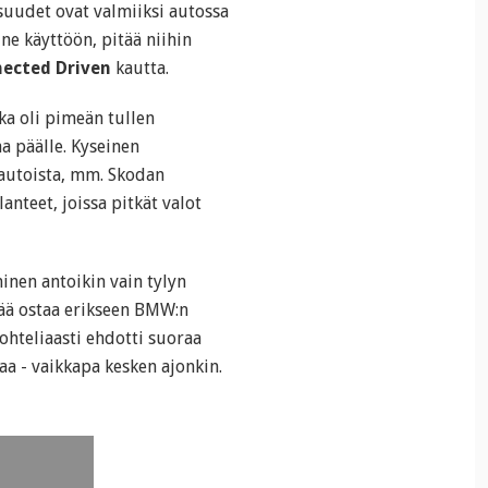
uudet ovat valmiiksi autossa
ne käyttöön, pitää niihin
ected Driven
kautta.
ka oli pimeän tullen
 päälle. Kyseinen
autoista, mm. Skodan
anteet, joissa pitkät valot
nen antoikin vain tylyn
tää ostaa erikseen BMW:n
ohteliaasti ehdotti suoraa
aa - vaikkapa kesken ajonkin.