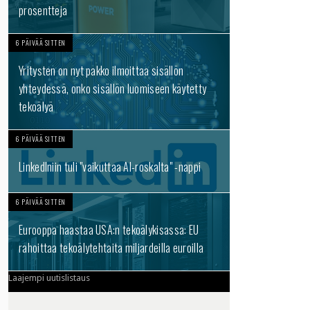
prosentteja
6 PÄIVÄÄ SITTEN
Yritysten on nyt pakko ilmoittaa sisällön
yhteydessä, onko sisällön luomiseen käytetty
tekoälyä
6 PÄIVÄÄ SITTEN
LinkedIniin tuli "vaikuttaa AI-roskalta" -nappi
6 PÄIVÄÄ SITTEN
Eurooppa haastaa USA:n tekoälykisassa: EU
rahoittaa tekoälytehtaita miljardeilla euroilla
Laajempi uutislistaus