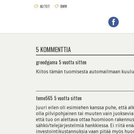
AUTOT
BMW
5 KOMMENTTIA
greedyjama
5 vuotta sitten
Kiitos tämän tuomisesta automailmaan kuulu
teme565
5 vuotta sitten
Juuri eilen oli esimiehen kanssa puhe, että al
olla pilvipohjainen tai muuten vain juoksevia
että tuo on alettava ottaa huomioon rakennusa
sähkö/telejärjestelmiä hankkiessa. Ei riitä enä
investointikustannuksia vaan pitää myös huo