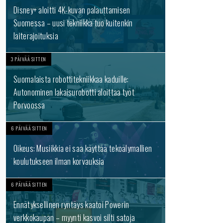
Disney+ aloitti 4K-kuvan palauttamisen
Suomessa – uusi tekniikka tuo kuitenkin
laiterajoituksia
3 PÄIVÄÄ SITTEN
Suomalaista robottitekniikkaa kaduille:
Autonominen lakaisurobotti aloittaa työt
Porvoossa
6 PÄIVÄÄ SITTEN
Oikeus: Musiikkia ei saa käyttää tekoälymallien
koulutukseen ilman korvauksia
6 PÄIVÄÄ SITTEN
Ennätyksellinen ryntäys kaatoi Powerin
verkkokaupan – myynti kasvoi silti satoja