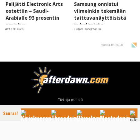
Pelijätti Electronic Arts
Samsung onnistui
ostettiin – Saudi-
viimeinkin tekemään
Arabialle 93 prosentin
taittuvanäyttöisistä
omistus
puhelimista
AfterDawn
Puhelinvertailu
supersuosittuja
Powered by HIGH.FI
Tietoja meistä
Mainonta
Seuraa!
Ota yhteyttä
Käyttöehdot ja tietoa yksityisyydensuojasta
Tietosuojaseloste