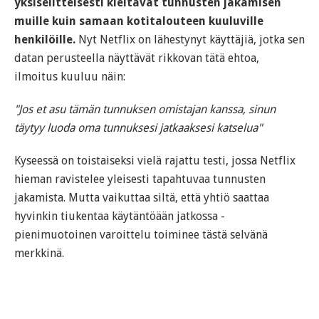
yksiselitteisesti kieltävät tunnusten jakamisen
muille kuin samaan kotitalouteen kuuluville
henkilöille.
Nyt Netflix on lähestynyt käyttäjiä, jotka sen
datan perusteella näyttävät rikkovan tätä ehtoa,
ilmoitus kuuluu näin:
"Jos et asu tämän tunnuksen omistajan kanssa, sinun
täytyy luoda oma tunnuksesi jatkaaksesi katselua"
Kyseessä on toistaiseksi vielä rajattu testi, jossa Netflix
hieman ravistelee yleisesti tapahtuvaa tunnusten
jakamista. Mutta vaikuttaa siltä, että yhtiö saattaa
hyvinkin tiukentaa käytäntöään jatkossa -
pienimuotoinen varoittelu toiminee tästä selvänä
merkkinä.