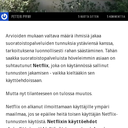
PETTERI PYYNY
5 VUOTTA SITTEN
5 KOMMENTTIA
Arvioiden mukaan valtava määrä ihmisiä jakaa
suoratoistopalveluiden tunnuksia ystäviensä kanssa,
tarkoituksena luonnollisesti rahan säästäminen. Tähän
saakka suoratoistopalveluista höveleimmin asiaan on
suhtautunut
Netflix
, joka on käytännössä sallinut
tunnusten jakamisen - vaikka kieltääkin sen
käyttöehdoissaan.
Mutta nyt tilanteeseen on tulossa muutos.
Netflix on alkanut ilmoittamaan käyttäjille ympäri
maailmaa, jos se epäilee heitä toisen käyttäjän Netflix-
tunnusten käytöstä.
Netflixin käyttöehdot