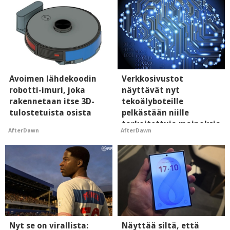
Avoimen lähdekoodin
Verkkosivustot
robotti-imuri, joka
näyttävät nyt
rakennetaan itse 3D-
tekoälyboteille
tulostetuista osista
pelkästään niille
tarkoitettuja mainoksia
AfterDawn
AfterDawn
- vaikuttaa tekoälyn
mielikuvaan brändistä
Nyt se on virallista:
Näyttää siltä, että