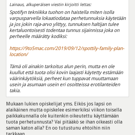
Lainaus, alkuperäisen viestin kirjoitti lettas:
Spotifyn tekniikka tuohon on haistella miten isolla
varpusparvella lokaatiodataa perhetunnuksia käytetään
ja jos jokin raja-arvo ylittyy, tunnuksen haltijan tulee
kertaluontoisesti todentaa tunnus sijainnissa joka on
perheelle määrätty kodiksi:
https://9to5mac.com/2019/09/12/spottily-family-plan-
location/
Tämä oli ainakin tarkoitus alun perin, mutta en ole
kuullut että tuota olisi kovin laajasti käytetty estämään
väärinkäytöksiä, perheet kun tuppavat muuttamaan
usein ja asumaan usein eri osoitteissa erotilanteiden
takia.
Mukaan lukien opiskelijat yms. Eikös jos lapsi on
alaikäinen mutta opiskelee esimerkiksi viikon toisella
paikkakunnalla ole kuitenkin oikeutettu käyttämään
tuota perhetunnusta? Vai pitääkö se ihan oikeasti olla
saman katon alla? En oo tutustunu ehtoihin niin
tarkkaan.