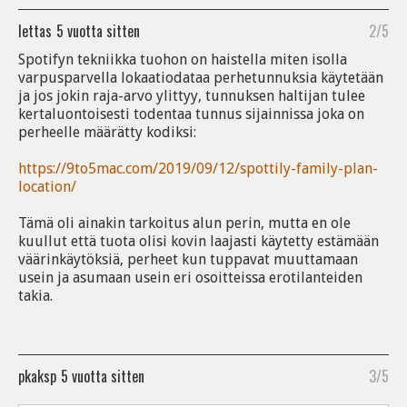
lettas
5 vuotta sitten
2/5
Spotifyn tekniikka tuohon on haistella miten isolla
varpusparvella lokaatiodataa perhetunnuksia käytetään
ja jos jokin raja-arvo ylittyy, tunnuksen haltijan tulee
kertaluontoisesti todentaa tunnus sijainnissa joka on
perheelle määrätty kodiksi:
https://9to5mac.com/2019/09/12/spottily-family-plan-
location/
Tämä oli ainakin tarkoitus alun perin, mutta en ole
kuullut että tuota olisi kovin laajasti käytetty estämään
väärinkäytöksiä, perheet kun tuppavat muuttamaan
usein ja asumaan usein eri osoitteissa erotilanteiden
takia.
pkaksp
5 vuotta sitten
3/5