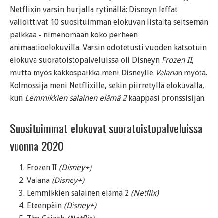
Netflixin varsin hurjalla rytinällä: Disneyn leffat
valloittivat 10 suosituimman elokuvan listalta seitsemän
paikkaa - nimenomaan koko perheen
animaatioelokuvilla. Varsin odotetusti vuoden katsotuin
elokuva suoratoistopalveluissa oli Disneyn
Frozen II
,
mutta myös kakkospaikka meni Disneylle
Valana
n myötä.
Kolmossija meni Netflixille, sekin piirretyllä elokuvalla,
kun
Lemmikkien salainen elämä 2
kaappasi pronssisijan.
Suosituimmat elokuvat suoratoistopalveluissa
vuonna 2020
Frozen II
(Disney+)
Valana
(Disney+)
Lemmikkien salainen elämä 2
(Netflix)
Eteenpäin
(Disney+)