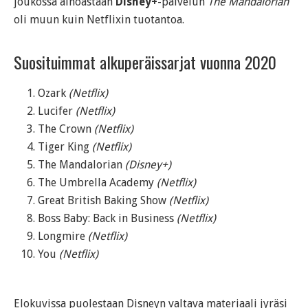
joukossa ainoastaan
Disney+
-palvelun
The Mandalorian
oli muun kuin Netflixin tuotantoa.
Suosituimmat alkuperäissarjat vuonna 2020
Ozark
(Netflix)
Lucifer
(Netflix)
The Crown
(Netflix)
Tiger King
(Netflix)
The Mandalorian
(Disney+)
The Umbrella Academy
(Netflix)
Great British Baking Show
(Netflix)
Boss Baby: Back in Business
(Netflix)
Longmire
(Netflix)
You
(Netflix)
Elokuvissa puolestaan Disneyn valtava materiaali jyräsi