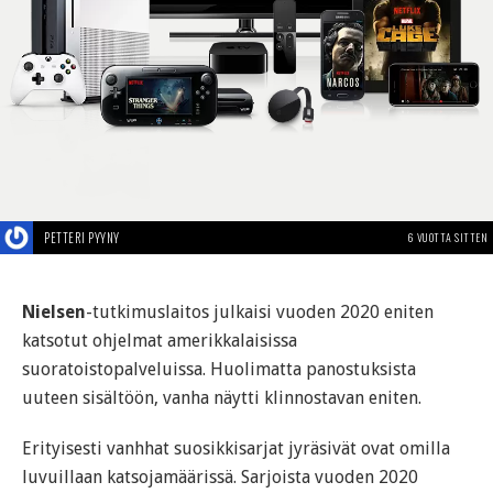
PETTERI PYYNY
6 VUOTTA SITTEN
Nielsen
-tutkimuslaitos julkaisi vuoden 2020 eniten
katsotut ohjelmat amerikkalaisissa
suoratoistopalveluissa. Huolimatta panostuksista
uuteen sisältöön, vanha näytti klinnostavan eniten.
Erityisesti vanhhat suosikkisarjat jyräsivät ovat omilla
luvuillaan katsojamäärissä. Sarjoista vuoden 2020