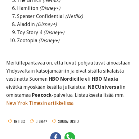
The Grinch
(Netflix)
Hamilton
(Disney+)
Spenser Confidential
(Netflix)
Aladdin
(Disney+)
Toy Story 4
(Disney+)
Zootopia
(Disney+)
Merkillepantavaa on, että luvut pohjautuvat ainoastaan
Yhdysvaltain katsojamääriin ja eivät sisällä sikäläistä
vastinetta Suomen
HBO Nordicille
eli
HBO Maxia
eivätkä myöskään kesällä julkaistua,
NBCUniversal
in
omistamaa
Peacock
-palvelua. Listauksesta lisää mm.
New Yrok Timesin artikkelissa
NETFLIX
DISNEY+
SUORATOISTO