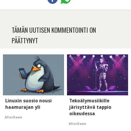
TÄMÄN UUTISEN KOMMENTOINTI ON
PÄÄTTYNYT
Linuxin suosio nousi
Tekoälymusiikille
haamurajan yli
järisyttävä tappio
oikeudessa
AfterDawn
AfterDawn