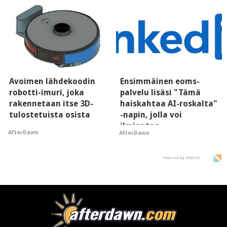
Avoimen lähdekoodin
Ensimmäinen eoms-
robotti-imuri, joka
palvelu lisäsi "Tämä
rakennetaan itse 3D-
haiskahtaa AI-roskalta"
tulostetuista osista
-napin, jolla voi
ilmiantaa
AfterDawn
AfterDawn
tekoälytauhkan
Powered by HIGH.FI