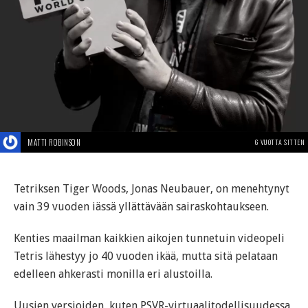
MATTI ROBINSON
6 VUOTTA SITTEN
Tetriksen Tiger Woods, Jonas Neubauer, on menehtynyt
vain 39 vuoden iässä yllättävään sairaskohtaukseen.
Kenties maailman kaikkien aikojen tunnetuin videopeli
Tetris lähestyy jo 40 vuoden ikää, mutta sitä pelataan
edelleen ahkerasti monilla eri alustoilla.
Uusien versioiden, kuten PSVR-virtuaalitodellisuudessa