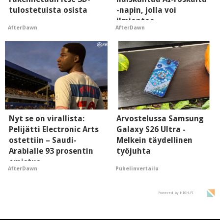
tulostetuista osista
-napin, jolla voi
ilmiantaa
AfterDawn
AfterDawn
tekoälytauhkan
Nyt se on virallista:
Arvostelussa Samsung
Pelijätti Electronic Arts
Galaxy S26 Ultra -
ostettiin – Saudi-
Melkein täydellinen
Arabialle 93 prosentin
työjuhta
omistus
Puhelinvertailu
AfterDawn
Powered by HIGH.FI