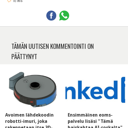
TETRIS
TÄMÄN UUTISEN KOMMENTOINTI ON
PÄÄTTYNYT
Avoimen lähdekoodin
Ensimmäinen eoms-
robotti-imuri, joka
palvelu lisäsi "Tämä
rakennetaan itse 3D-
haiskahtaa AI-roskalta"