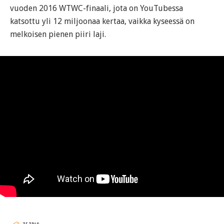
vuoden 2016 WTWC-finaali, jota on YouTubessa
katsottu yli 12 miljoonaa kertaa, vaikka kyseessä on
melkoisen pienen piiri laji.