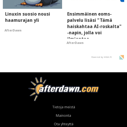
Linuxin suosio nousi
Ensimmäinen eoms-
haamurajan yli
palvelu lisäsi "Tämä
haiskahtaa AI-roskalta"
AfterDawn
-napin, jolla voi
ilmiantaa
AfterDawn
tekoälytauhkan
Powered by HIGH.FI
Tietoja meistä
Mainonta
Ota yhteyttä