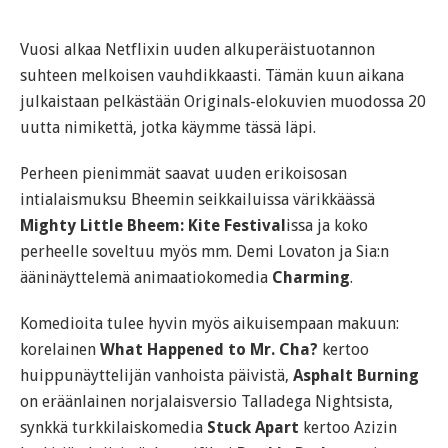
Vuosi alkaa Netflixin uuden alkuperäistuotannon
suhteen melkoisen vauhdikkaasti. Tämän kuun aikana
julkaistaan pelkästään Originals-elokuvien muodossa 20
uutta nimikettä, jotka käymme tässä läpi.
Perheen pienimmät saavat uuden erikoisosan
intialaismuksu Bheemin seikkailuissa värikkäässä
Mighty Little Bheem: Kite Festival
issa ja koko
perheelle soveltuu myös mm. Demi Lovaton ja Sia:n
ääninäyttelemä animaatiokomedia
Charming
.
Komedioita tulee hyvin myös aikuisempaan makuun:
korelainen
What Happened to Mr. Cha?
kertoo
huippunäyttelijän vanhoista päivistä,
Asphalt Burning
on eräänlainen norjalaisversio Talladega Nightsista,
synkkä turkkilaiskomedia
Stuck Apart
kertoo Azizin