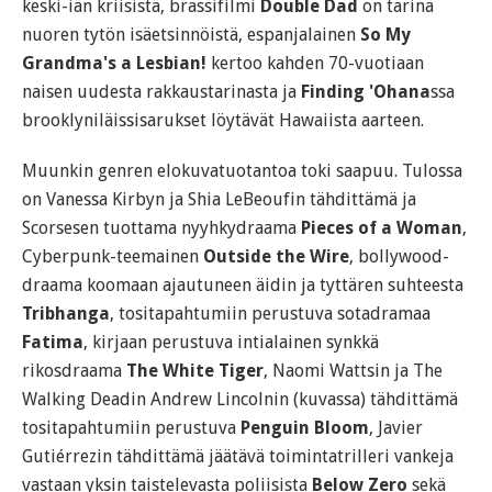
keski-iän kriisistä, brassifilmi
Double Dad
on tarina
nuoren tytön isäetsinnöistä, espanjalainen
So My
Grandma's a Lesbian!
kertoo kahden 70-vuotiaan
naisen uudesta rakkaustarinasta ja
Finding 'Ohana
ssa
brooklyniläissisarukset löytävät Hawaiista aarteen.
Muunkin genren elokuvatuotantoa toki saapuu. Tulossa
on Vanessa Kirbyn ja Shia LeBeoufin tähdittämä ja
Scorsesen tuottama nyyhkydraama
Pieces of a Woman
,
Cyberpunk-teemainen
Outside the Wire
, bollywood-
draama koomaan ajautuneen äidin ja tyttären suhteesta
Tribhanga
, tositapahtumiin perustuva sotadramaa
Fatima
, kirjaan perustuva intialainen synkkä
rikosdraama
The White Tiger
, Naomi Wattsin ja The
Walking Deadin Andrew Lincolnin (kuvassa) tähdittämä
tositapahtumiin perustuva
Penguin Bloom
, Javier
Gutiérrezin tähdittämä jäätävä toimintatrilleri vankeja
vastaan yksin taistelevasta poliisista
Below Zero
sekä