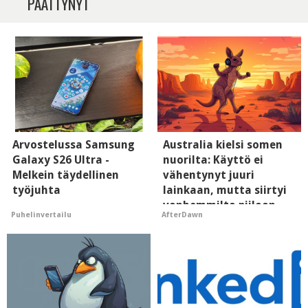
PÄÄTTYNYT
Arvostelussa Samsung
Australia kielsi somen
Galaxy S26 Ultra -
nuorilta: Käyttö ei
Melkein täydellinen
vähentynyt juuri
työjuhta
lainkaan, mutta siirtyi
vanhemmilta piiloon
Puhelinvertailu
AfterDawn