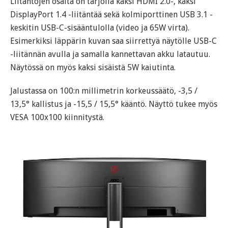
Liitäntöjen osalta on tarjolla kaksi HDMI 2.0-, kaksi
DisplayPort 1.4 -liitäntää sekä kolmiporttinen USB 3.1 -
keskitin USB-C-sisääntulolla (video ja 65W virta).
Esimerkiksi läppärin kuvan saa siirrettyä näytölle USB-C
-liitännän avulla ja samalla kannettavan akku latautuu.
Näytössä on myös kaksi sisäistä 5W kaiutinta.
Jalustassa on 100:n millimetrin korkeussäätö, -3,5 /
13,5° kallistus ja -15,5 / 15,5° kääntö. Näyttö tukee myös
VESA 100x100 kiinnitystä.