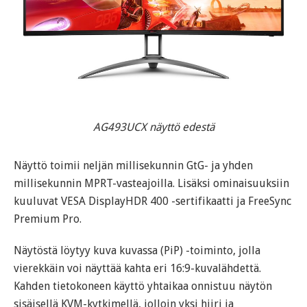
AG493UCX näyttö edestä
Näyttö toimii neljän millisekunnin GtG- ja yhden
millisekunnin MPRT-vasteajoilla. Lisäksi ominaisuuksiin
kuuluvat VESA DisplayHDR 400 -sertifikaatti ja FreeSync
Premium Pro.
Näytöstä löytyy kuva kuvassa (PiP) -toiminto, jolla
vierekkäin voi näyttää kahta eri 16:9-kuvalähdettä.
Kahden tietokoneen käyttö yhtaikaa onnistuu näytön
sisäisellä KVM-kytkimellä, jolloin yksi hiiri ja