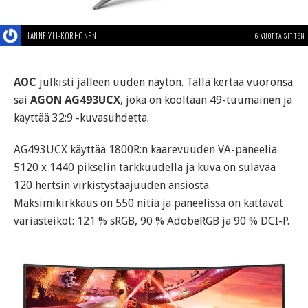
JANNE YLI-KORHONEN
6 VUOTTA SITTEN
AOC
julkisti jälleen uuden näytön. Tällä kertaa vuoronsa
sai
AGON AG493UCX
, joka on kooltaan 49-tuumainen ja
käyttää 32:9 -kuvasuhdetta.
AG493UCX käyttää 1800R:n kaarevuuden VA-paneelia
5120 x 1440 pikselin tarkkuudella ja kuva on sulavaa
120 hertsin virkistystaajuuden ansiosta.
Maksimikirkkaus on 550 nitiä ja paneelissa on kattavat
väriasteikot: 121 % sRGB, 90 % AdobeRGB ja 90 % DCI-P.