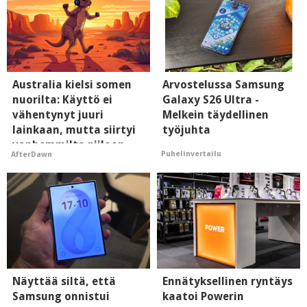
Australia kielsi somen
Arvostelussa Samsung
nuorilta: Käyttö ei
Galaxy S26 Ultra -
vähentynyt juuri
Melkein täydellinen
lainkaan, mutta siirtyi
työjuhta
vanhemmilta piiloon
Puhelinvertailu
AfterDawn
Näyttää siltä, että
Ennätyksellinen ryntäys
Samsung onnistui
kaatoi Powerin