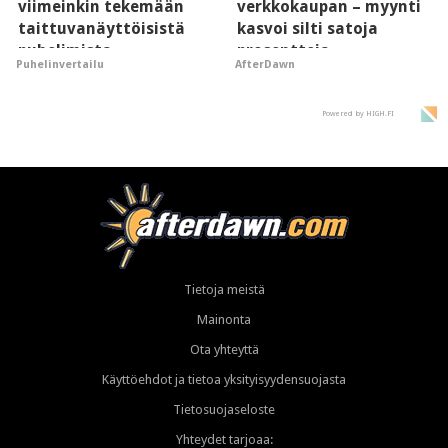
viimeinkin tekemään
verkkokaupan – myynti
taittuvanäyttöisistä
kasvoi silti satoja
puhelimista
prosentteja
Puhelinvertailu
AfterDawn
supersuosittuja
Powered by HIGH.FI
Tietoja meistä
Mainonta
Ota yhteyttä
Käyttöehdot ja tietoa yksityisyydensuojasta
Tietosuojaseloste
Yhteydet tarjoaa: