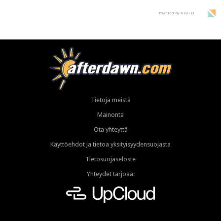
Powered by HIGH.FI
Tietoja meistä
Mainonta
Ota yhteyttä
Käyttöehdot ja tietoa yksityisyydensuojasta
Tietosuojaseloste
Yhteydet tarjoaa: