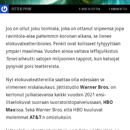
PETTERI PYYNY
6 VUOTTA SITTEN
2 KOMMENTTIA
Jos on ollut joku toimiala, joka on ottanut siipeensä jopa
ravintola-alaa pahemmin koronan aikana, se lienee
elokuvateatteribisnes. Penkit ovat kolisseet tyhjyyttään
ympäri maailmaa. Vuoden ainoa valtava leffajulkistus
Tenet
aiheutti satojen miljoonien tappiot, kun katsojat
pysyivät pois teattereista.
Nyt elokuvateattereilla saattaa olla edessään se
viimeinen niskalaukaus. Jättistudio
Warner Bros.
on
kertonut julkaisevansa kaikki vuoden 2021 ensi-
iltaelokuvat suoraan suoratoistopalvelussaan,
HBO
Max
issa. Sekä Warner Bros. että HBO kuuluvat
molemmat
AT&T
:n omistuksiin.