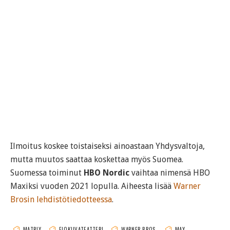
Ilmoitus koskee toistaiseksi ainoastaan Yhdysvaltoja,
mutta muutos saattaa koskettaa myös Suomea.
Suomessa toiminut
HBO Nordic
vaihtaa nimensä HBO
Maxiksi vuoden 2021 lopulla. Aiheesta lisää
Warner
Brosin lehdistötiedotteessa
.
MATRIX
ELOKUVATEATTERI
WARNER BROS.
MAX