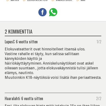
2 KOMMENTTIA
LupusC
6 vuotta sitten
1/2
Elokuvateatterit ovat hinnoitelleet itsensä ulos.
Vastine rahalle ei täyty, kun salissa sallitaan
kännyköiden käyttö ja
häiriökäyttäytyminen. Anniskelunäytökset ovat askel
oikeaan suuntaan , jotta elokuvakäynnistä tulisi jälleen
elämys, nautinto.
Muutoinkin K18-näytöksiä voisi lisätä ihan periaatteesta.
Haaralahti
6 vuotta sitten
2/2
Ensi-ilta elokuvan hinta mitä jotakuin 15e on ihan liikaa.