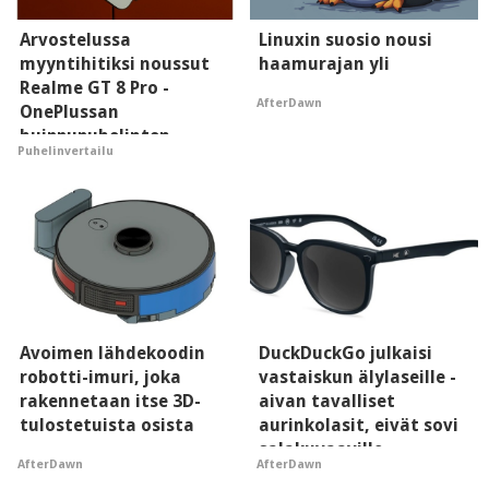
Arvostelussa
Linuxin suosio nousi
myyntihitiksi noussut
haamurajan yli
Realme GT 8 Pro -
AfterDawn
OnePlussan
huippupuhelinten
Puhelinvertailu
"perillinen"
Avoimen lähdekoodin
DuckDuckGo julkaisi
robotti-imuri, joka
vastaiskun älylaseille -
rakennetaan itse 3D-
aivan tavalliset
tulostetuista osista
aurinkolasit, eivät sovi
salakuvaaville
AfterDawn
AfterDawn
hyypiöille