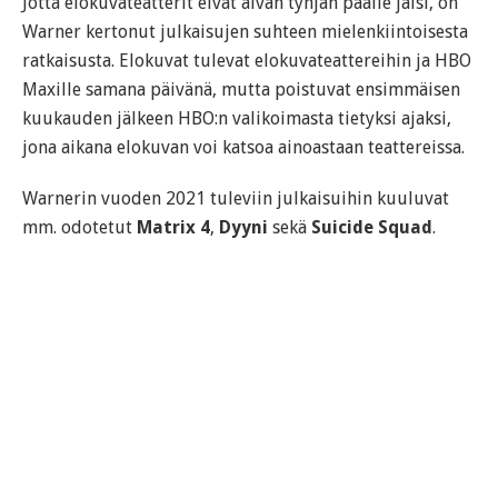
Jotta elokuvateatterit eivät aivan tyhjän päälle jäisi, on
Warner kertonut julkaisujen suhteen mielenkiintoisesta
ratkaisusta. Elokuvat tulevat elokuvateattereihin ja HBO
Maxille samana päivänä, mutta poistuvat ensimmäisen
kuukauden jälkeen HBO:n valikoimasta tietyksi ajaksi,
jona aikana elokuvan voi katsoa ainoastaan teattereissa.
Warnerin vuoden 2021 tuleviin julkaisuihin kuuluvat
mm. odotetut
Matrix 4
,
Dyyni
sekä
Suicide Squad
.