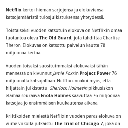
Netflix
kertoi hieman sarjojensa ja elokuviensa
katsojamääristä tulosjulkistuksensa yhteydessä.
Toistaiseksi vuoden katsotuin elokuva on Netflixin omaa
tuotantoa oleva
The Old Guard
, jota tähdittää Charlize
Theron. Elokuvaa on katsottu palvelun kautta 78
miljoonaa kertaa.
Vuoden toiseksi suosituimmaksi elokuvaksi tähän
mennessä on kivunnut
Jamie Foxx
in
Project Power
76
miljoonalla katsojallaan. Netflix ennakoi myös, että
hiljattain julkistettu,
Sherlock Holmesin
pikkusiskon
elämää seuraava
Enola Holmes
saavuttaa 76 miljoonaa
katsojaa jo ensimmäisen kuukautensa aikana.
Kriitikoiden mielestä Netflixin vuoden paras elokuva on
viime viikolla julkaistu
The Trial of Chicago 7
, joka on