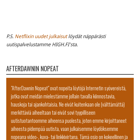
P.S.
Netflixin uudet julkaisut
löydät näppärästi
uutispalvelustamme HIGH.FI'sta.
AFTERDAWNIN NOPEAT
"AfterDawnin Nopeat" ovat nopeita löytöjä Internetin syövereistä,
jotka ovat meidän mielestämme jollain tavalla kiinnostavia,
hauskoja tai ajankohtaisia. Ne eivät kuitenkaan ole (välttämättä)
merkittäviä aiheeltaan tai eivät sovi tyypilliseen
uutistuotantoomme aiheensa puolesta, joten emme kirjoittaneet
aiheesta pidempää uutista, vaan julkaisemme löydöksemme
nopeana video-, kuva- tai linkkivirtana. Tämä osio on kokeellinen ja