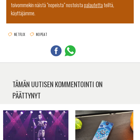
toivommekin näistä "nopeista" nostoista
palautetta
teiltä,
käyttäjämme.
NETFLIX
NOPEAT
TÄMÄN UUTISEN KOMMENTOINTI ON
PÄÄTTYNYT