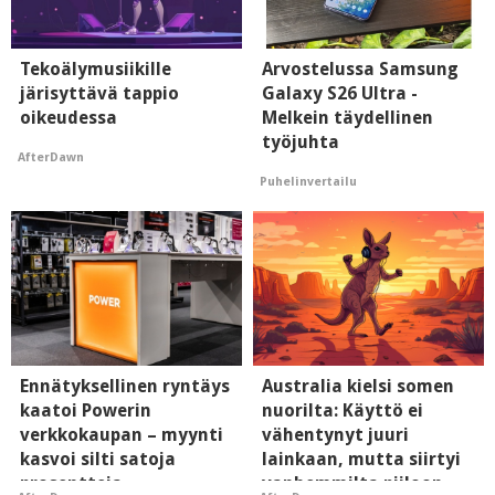
Tekoälymusiikille
Arvostelussa Samsung
järisyttävä tappio
Galaxy S26 Ultra -
oikeudessa
Melkein täydellinen
työjuhta
AfterDawn
Puhelinvertailu
Ennätyksellinen ryntäys
Australia kielsi somen
kaatoi Powerin
nuorilta: Käyttö ei
verkkokaupan – myynti
vähentynyt juuri
kasvoi silti satoja
lainkaan, mutta siirtyi
prosentteja
vanhemmilta piiloon