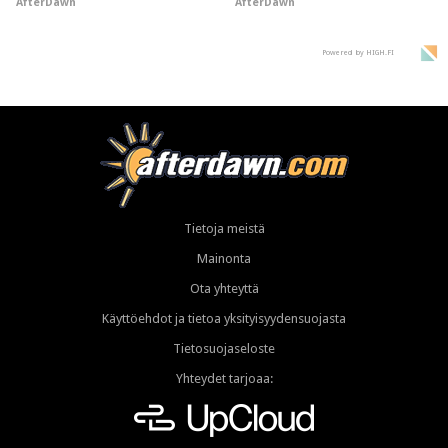
AfterDawn
AfterDawn
Powered by HIGH.FI
Tietoja meistä
Mainonta
Ota yhteyttä
Käyttöehdot ja tietoa yksityisyydensuojasta
Tietosuojaseloste
Yhteydet tarjoaa: